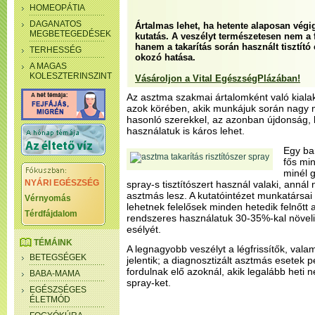
HOMEOPÁTIA
DAGANATOS
Ártalmas lehet, ha hetente alaposan végigt
MEGBETEGEDÉSEK
kutatás. A veszélyt természetesen nem a f
hanem a takarítás során használt tisztító 
TERHESSÉG
okozó hatása.
A MAGAS
KOLESZTERINSZINT
Vásároljon a Vital EgészségPlázában!
Az asztma szakmai ártalomként való kialak
azok körében, akik munkájuk során nagy
hasonló szerekkel, az azonban újdonság, 
használatuk is káros lehet.
Egy ba
fős min
minél 
NYÁRI EGÉSZSÉG
spray-s tisztítószert használ valaki, anná
asztmás lesz. A kutatóintézet munkatársai 
Vérnyomás
lehetnek felelősek minden hetedik felnőtt 
Térdfájdalom
rendszeres használatuk 30-35%-kal növeli
esélyét.
TÉMÁINK
A legnagyobb veszélyt a légfrissítők, valam
BETEGSÉGEK
jelentik; a diagnosztizált asztmás esete
fordulnak elő azoknál, akik legalább heti 
BABA-MAMA
spray-ket.
EGÉSZSÉGES
ÉLETMÓD