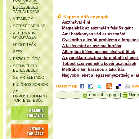
FOGYÓKÚRA
EGÉSZSÉGES
TÁPLÁLKOZÁS
Kapcsolódó anyagok
VITAMINOK
Asztmával élni
SZÉPSÉGÁPOLÁS
Megtalálták az asztmáért felelős gént
ALTERNATÍV
Ami hatékonyan véd az asztmától...
GYÓGYÁSZAT
Gyakoribb a légúti probléma a forgalma
GYÓGYTEÁK
A lakás mint az asztma forrása
Allergiára ítélve: peches elsőszülöttek
SZEX
A gyerekkori asztma doromboló ellensz
PSZICHOLÓGIA
Többet szenvednek a kövér asztmások
SZENVEDÉLY-
Mellrák ellen hasznos a takarítás
BETEGSÉGEK
Nagyobb lehet a légszennyezettség a la
SZTÁR-ÉLETMÓDI
KÜLÖNÖS SORSOK
Ossza meg:
Köv
AZ
email this page
|
Nyom
ORVOSTUDOMÁNY
TÖRTÉNETÉBŐL