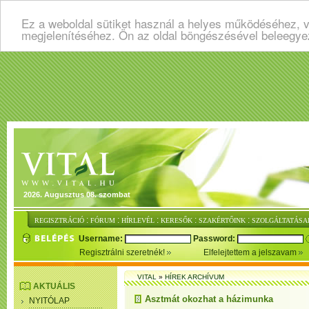
Ez a weboldal sütiket használ a helyes működéséhez, v
megjelenítéséhez. Ön az oldal böngészésével beleegye
2026. Augusztus 08. szombat
:
:
:
:
:
REGISZTRÁCIÓ
FÓRUM
HÍRLEVÉL
KERESŐK
SZAKÉRTŐINK
SZOLGÁLTATÁSA
Username:
Password:
Regisztrálni szeretnék!
Elfelejtettem a jelszavam
VITAL
»
HÍREK ARCHÍVUM
AKTUÁLIS
Asztmát okozhat a házimunka
NYITÓLAP