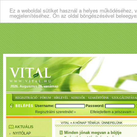
Ez a weboldal sütiket használ a helyes működéséhez, v
megjelenítéséhez. Ön az oldal böngészésével beleegye
2026. Augusztus 09. vasárnap
:
:
:
:
:
REGISZTRÁCIÓ
FÓRUM
HÍRLEVÉL
KERESŐK
SZAKÉRTŐINK
SZOLGÁLTATÁSA
Username:
Password:
Regisztrálni szeretnék!
Elfelejtettem a jelszavam
VITAL
»
A HÓNAP TÉMÁJA: ÜNNEPELÜNK
AKTUÁLIS
Minden jónak megvan a böjtje
NYITÓLAP