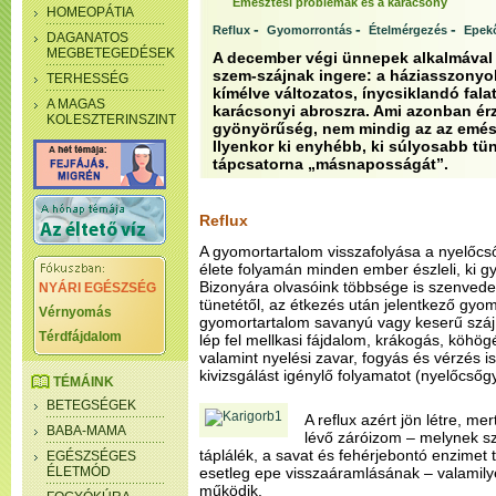
Emésztési problémák és a karácsony
HOMEOPÁTIA
-
-
-
Reflux
Gyomorrontás
Ételmérgezés
Epek
DAGANATOS
MEGBETEGEDÉSEK
A december végi ünnepek alkalmával 
szem-szájnak ingere: a háziasszonyo
TERHESSÉG
kímélve változatos, ínycsiklandó fala
A MAGAS
karácsonyi abroszra. Ami azonban ér
KOLESZTERINSZINT
gyönyörűség, nem mindig az az emés
Ilyenkor ki enyhébb, ki súlyosabb tün
tápcsatorna „másnaposságát”.
Reflux
A gyomortartalom visszafolyása a nyelőcső
élete folyamán minden ember észleli, ki gy
Bizonyára olvasóink többsége is szenvede
NYÁRI EGÉSZSÉG
tünetétől, az étkezés után jelentkező gyo
Vérnyomás
gyomortartalom savanyú vagy keserű szájí
Térdfájdalom
lép fel mellkasi fájdalom, krákogás, köhög
valamint nyelési zavar, fogyás és vérzés i
kivizsgálást igénylő folyamatot (nyelőcsőgy
TÉMÁINK
BETEGSÉGEK
A reflux azért jön létre, m
BABA-MAMA
lévő záróizom – melynek sz
táplálék, a savat és fehérjebontó enzimet
EGÉSZSÉGES
ÉLETMÓD
esetleg epe visszaáramlásának – valamily
működik.