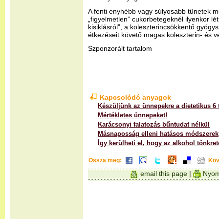
A fenti enyhébb vagy súlyosabb tünetek m
„figyelmetlen” cukorbetegeknél ilyenkor lé
kisiklásról”, a koleszterincsökkentő gyóg
étkezéseit követő magas koleszterin- és vé
Szponzorált tartalom
Kapcsolódó anyagok
Készüljünk az ünnepekre a dietetikus 6 
Mértékletes ünnepeket!
Karácsonyi falatozás bűntudat nélkül
Másnaposság elleni hatásos módszerek
Így kerülheti el, hogy az alkohol tönkre
Ossza meg:
Köv
email this page
|
Nyom