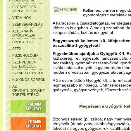
FOGYÓKÚRA
EGÉSZSÉGES
Kellemes, ünnepi megoldá
TÁPLÁLKOZÁS
gyomorégés tüneteinek e
VITAMINOK
A karácsony a családlátogatás, vendégjár
SZÉPSÉGÁPOLÁS
időszaka is egyben. A meleg szobában illat
ALTERNATÍV
kikapcsolódás, lazítás is egyúttal.
GYÓGYÁSZAT
Fogyasszunk kellemes ízű, kifejezette
GYÓGYTEÁK
összeállított gyógyteát!
SZEX
Figyelmükbe ajánljuk a Gyógyfű Kft. R
PSZICHOLÓGIA
fűzfakéreg, réti legyezőfű, lándzsás útifű, k
SZENVEDÉLY-
bodzavirág, gyömbér összetevőkből gondo
BETEGSÉGEK
kiváló hatással enyhíti a gyomorégés tüne
modern orvoslásban gyógyszeralapanyag
SZTÁR-ÉLETMÓDI
KÜLÖNÖS SORSOK
A 35 éve működő Gyógyfű kft. a természet t
legmagasabb minőségű, GMP rendszerbe
AZ
gyógyteák, gyógynövények, fűszerek széles
ORVOSTUDOMÁNY
TÖRTÉNETÉBŐL
Megnézem a Gyógyfű Refl
Bizonyos étrend (pl. zsíros, nagy mennyis
tényezők (dohányzás, alkoholfogyasztás), 
fekvés) és egyes gyógyszerek kiválthatják