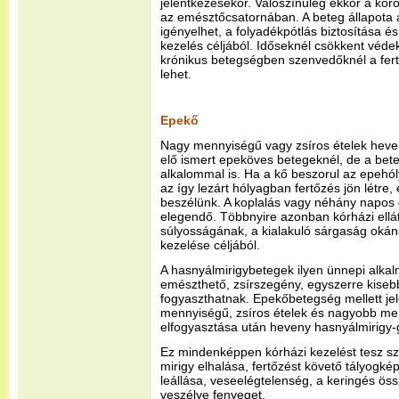
jelentkezésekor. Valószínűleg ekkor a kóro
az emésztőcsatornában. A beteg állapota a
igényelhet, a folyadékpótlás biztosítása é
kezelés céljából. Időseknél csökkent vé
krónikus betegségben szenvedőknél a fer
lehet.
Epekő
Nagy mennyiségű vagy zsíros ételek hev
elő ismert epeköves betegeknél, de a bete
alkalommal is. Ha a kő beszorul az epehó
az így lezárt hólyagban fertőzés jön létre
beszélünk. A koplalás vagy néhány napos
elegendő. Többnyire azonban kórházi ellá
súlyosságának, a kialakuló sárgaság okána
kezelése céljából.
A hasnyálmirigybetegek ilyen ünnepi alka
emészthető, zsírszegény, egyszerre kiseb
fogyaszthatnak. Epekőbetegség mellett jel
mennyiségű, zsíros ételek és nagyobb men
elfogyasztása után heveny hasnyálmirigy-g
Ez mindenképpen kórházi kezelést tesz s
mirigy elhalása, fertőzést követő tályogk
leállása, veseelégtelenség, a keringés ö
veszélye fenyeget.