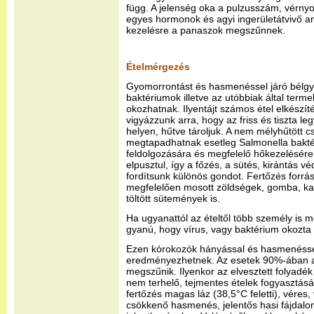
függ. A jelenség oka a pulzusszám, vérnyo
egyes hormonok és agyi ingerületátvivő an
kezelésre a panaszok megszűnnek.
Ételmérgezés
Gyomorrontást és hasmenéssel járó bélgyu
baktériumok illetve az utóbbiak által term
okozhatnak. Ilyentájt számos étel elkészít
vigyázzunk arra, hogy az friss és tiszta le
helyen, hűtve tároljuk. A nem mélyhűtött cs
megtapadhatnak esetleg Salmonella baktér
feldolgozására és megfelelő hőkezelésére 
elpusztul, így a főzés, a sütés, kirántás vé
fordítsunk különös gondot. Fertőzés forrá
megfelelően mosott zöldségek, gomba, ka
töltött sütemények is.
Ha ugyanattól az ételtől több személy is 
gyanú, hogy vírus, vagy baktérium okozta
Ezen kórokozók hányással és hasmenéssel
eredményezhetnek. Az esetek 90%-ában a
megszűnik. Ilyenkor az elvesztett folyadék
nem terhelő, tejmentes ételek fogyasztásá
fertőzés magas láz (38,5°C feletti), véres
csökkenő hasmenés, jelentős hasi fájdalo