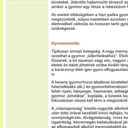
tüneteket. Jelentős hajlamosító tényező az
amikor a gyomor egy része a rekeszizom f
Az esetek többségében a házi patika gyo
megszüntetik, súlyos esetekben azonban n
életmódbeli változás és hosszan tartó gyó
szükségessé.
Gyomorrontás
Tipikusan ünnepi betegség. A nagy mennyi
vezethet a gyomor „túlterheléséhez”. Első
fűszerek, a túl savanyú vagy sós, nagyon z
ételek és italok jöhetnek szóba kiváltó té
a karácsonyi étek igen gyors elfogyasztás
is.
A heveny gyomorhurut általános tüneteket 
hőemelkedés stb.) és gyomorbélrendszeri
fehér nyelv, hányinger, hasmenés, teltségé
gyomor „kímélése”, koplalás, a tünetek k
fokozatosan vissza kell térni a megszokott
A „másnaposság” kisebb-nagyobb alkohol
után több órával kezdődő kínzó fejfájás, h
szomjúságérzés, étvágytalanság, rossz ked
izgatottság, kézremegés kialakulásával já
az elfogyasztott alkohol mennyiségétől és