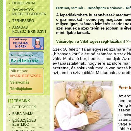
HOMEOPÁTIA
-
-
Érett kor, nem kór
Beszéljenek a számok
Mié
DAGANATOS
MEGBETEGEDÉSEK
A lepedőakrobata huszonévesek megtarth
orgazmusukat – somolyog magában nem eg
TERHESSÉG
milyen igaz; számos felmérés szerint az 
A MAGAS
szelleműek a szex terén és jobban is élve
KOLESZTERINSZINT
mint ifjabb társaik.
Vásároljon a Vital EgészségPlázában! >>
Szex 50 felett? Talán egyesek számára meg
„bizonyos kort” elért nő számára a szex i
válik. Mint a jó bor, beérik – mondják. Az
év tapasztalatnak, hogy erre az időre már
szeretne, és sokuknak meg is van hozzá 
azt, amit a szíve diktál. Mit tudnak az éret
NYÁRI EGÉSZSÉG
Vérnyomás
Érett 
Térdfájdalom
Az ero
nem so
TÉMÁINK
Amíg l
BETEGSÉGEK
szexet
BABA-MAMA
szexin
számár
EGÉSZSÉGES
vége e
ÉLETMÓD
többé 