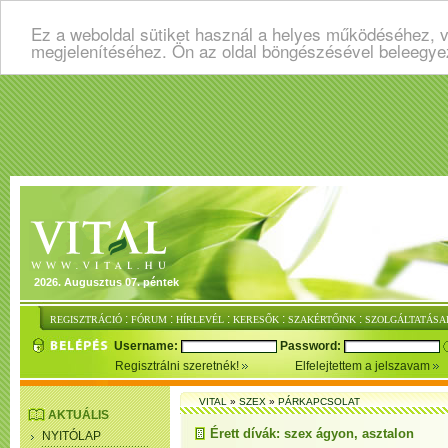
Ez a weboldal sütiket használ a helyes működéséhez, v
megjelenítéséhez. Ön az oldal böngészésével beleegye
2026. Augusztus 07. péntek
:
:
:
:
:
REGISZTRÁCIÓ
FÓRUM
HÍRLEVÉL
KERESŐK
SZAKÉRTŐINK
SZOLGÁLTATÁSA
Username:
Password:
Regisztrálni szeretnék!
Elfelejtettem a jelszavam
VITAL
»
SZEX
»
PÁRKAPCSOLAT
AKTUÁLIS
Érett dívák: szex ágyon, asztalon
NYITÓLAP