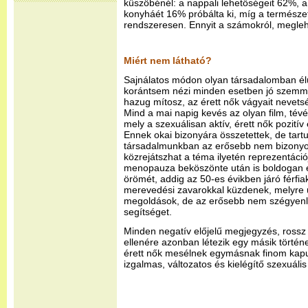
küszöbénél: a nappali lehetőségeit 62%, 
konyháét 16% próbálta ki, míg a természe
rendszeresen. Ennyit a számokról, megle
Miért nem látható?
Sajnálatos módon olyan társadalomban élü
korántsem nézi minden esetben jó szemme
hazug mítosz, az érett nők vágyait nevetsé
Mind a mai napig kevés az olyan film, té
mely a szexuálisan aktív, érett nők pozitív 
Ennek okai bizonyára összetettek, de tartun
társadalmunkban az erősebb nem bizonyos
közrejátszhat a téma ilyetén reprezentáci
menopauza beköszönte után is boldogan é
örömét, addig az 50-es évikben járó férfi
merevedési zavarokkal küzdenek, melyre 
megoldások, de az erősebb nem szégyenl
segítséget.
Minden negatív előjelű megjegyzés, rossz 
ellenére azonban létezik egy másik történet
érett nők mesélnek egymásnak finom kapu
izgalmas, változatos és kielégítő szexuális é