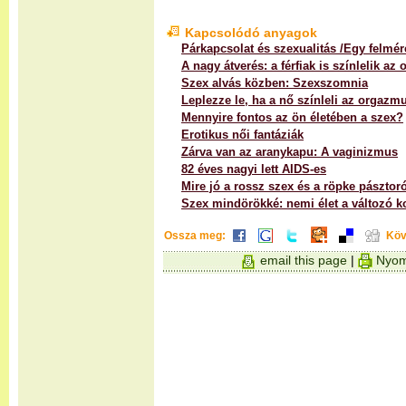
Kapcsolódó anyagok
Párkapcsolat és szexualitás /Egy felmé
A nagy átverés: a férfiak is színlelik az
Szex alvás közben: Szexszomnia
Leplezze le, ha a nő színleli az orgazmu
Mennyire fontos az ön életében a szex?
Erotikus női fantáziák
Zárva van az aranykapu: A vaginizmus
82 éves nagyi lett AIDS-es
Mire jó a rossz szex és a röpke pásztor
Szex mindörökké: nemi élet a változó k
Ossza meg:
Köv
email this page
|
Nyom