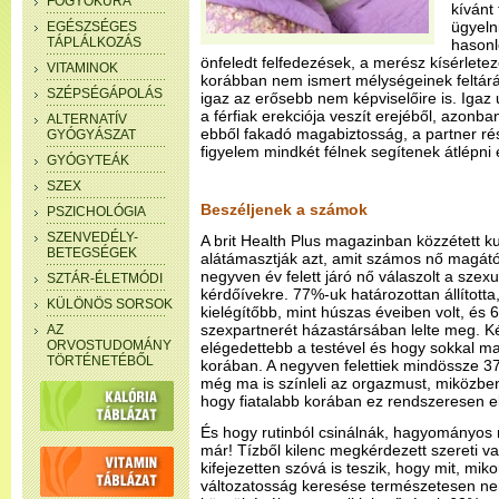
FOGYÓKÚRA
kívánt
ügyeln
EGÉSZSÉGES
TÁPLÁLKOZÁS
hasonl
önfeledt felfedezések, a merész kísérletez
VITAMINOK
korábban nem ismert mélységeinek feltár
SZÉPSÉGÁPOLÁS
igaz az erősebb nem képviselőire is. Igaz
a férfiak erekciója veszít erejéből, azonba
ALTERNATÍV
ebből fakadó magabiztosság, a partner ré
GYÓGYÁSZAT
figyelem mindkét félnek segítenek átlépni
GYÓGYTEÁK
SZEX
Beszéljenek a számok
PSZICHOLÓGIA
SZENVEDÉLY-
A brit Health Plus magazinban közzétett k
BETEGSÉGEK
alátámasztják azt, amit számos nő magától
negyven év felett járó nő válaszolt a szexuá
SZTÁR-ÉLETMÓDI
kérdőívekre. 77%-uk határozottan állította
KÜLÖNÖS SORSOK
kielégítőbb, mint húszas éveiben volt, és 
szexpartnerét házastársában lelte meg. Ké
AZ
ORVOSTUDOMÁNY
elégedettebb a testével és hogy sokkal ma
TÖRTÉNETÉBŐL
korában. A negyven felettiek mindössze 37
még ma is színleli az orgazmust, miközben t
hogy fiatalabb korában ez rendszeresen el
És hogy rutinból csinálnák, hagyományos
már! Tízből kilenc megkérdezett szereti va
kifejezetten szóvá is teszik, hogy mit, mi
változatosság keresése természetesen ne