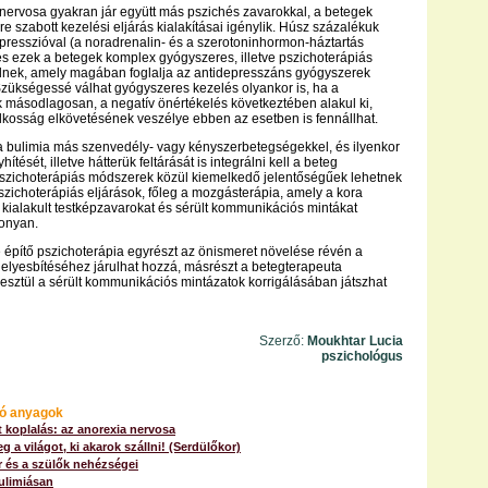
 nervosa gyakran jár együtt más pszichés zavarokkal, a betegek
e szabott kezelési eljárás kialakításai igénylik. Húsz százalékuk
resszióval (a noradrenalin- és a szerotoninhormon-háztartás
 és ezek a betegek komplex gyógyszeres, illetve pszichoterápiás
elnek, amely magában foglalja az antidepresszáns gyógyszerek
Szükségessé válhat gyógyszeres kezelés olyankor is, ha a
 másodlagosan, a negatív önértékelés következtében alakul ki,
lkosság elkövetésének veszélye ebben az esetben is fennállhat.
a bulimia más szenvedély- vagy kényszerbetegségekkel, és ilyenkor
hítését, illetve hátterük feltárását is integrálni kell a beteg
pszichoterápiás módszerek közül kiemelkedő jelentőségűek lehetnek
szichoterápiás eljárások, főleg a mozgásterápia, amely a kora
ialakult testképzavarokat és sérült kommunikációs mintákat
konyan.
 építő pszichoterápia egyrészt az önismeret növelése révén a
elyesbítéséhez járulhat hozzá, másrészt a betegterapeuta
esztül a sérült kommunikációs mintázatok korrigálásában játszhat
Szerző:
Moukhtar Lucia
pszichológus
ó anyagok
t koplalás: az anorexia nervosa
g a világot, ki akarok szállni! (Serdülőkor)
r és a szülők nehézségei
ulimiásan