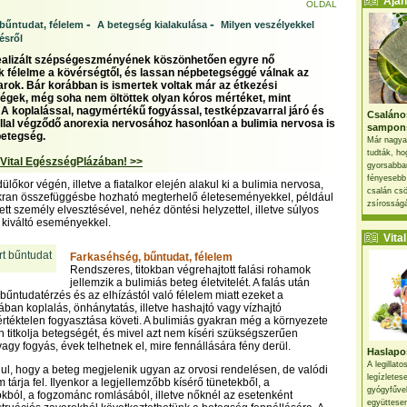
Ajánl
OLDAL
-
-
bűntudat, félelem
A betegség kialakulása
Milyen veszélyekkel
ésről
ealizált szépségeszményének köszönhetően egyre nő
 félelme a kövérségtől, és lassan népbetegséggé válnak az
arok. Bár korábban is ismertek voltak már az étkezési
égek, még soha nem öltöttek olyan kóros mértéket, mint
 A koplalással, nagymértékű fogyással, testképzavarral járó és
Csaláno
llal végződő anorexia nervosához hasonlóan a bulimia nervosa is
sampon
betegség.
Már nagya
tudták, ho
 Vital EgészségPlázában! >>
gyorsabban
fényesebb
ülőkor végén, illetve a fiatalkor elején alakul ki a bulimia nervosa,
csalán csö
kran összefüggésbe hozható megterhelő életeseményekkel, például
zsírosságá
tt személy elvesztésével, nehéz döntési helyzettel, illetve súlyos
t kiváltó eseményekkel.
Vital 
Farkaséhség, bűntudat, félelem
Rendszeres, titokban végrehajtott falási rohamok
jellemzik a bulimiás beteg életvitelét. A falás után
 bűntudatérzés és az elhízástól való félelem miatt ezeket a
ában koplalás, önhánytatás, illetve hashajtó vagy vízhajtó
téktelen fogyasztása követi. A bulimiás gyakran még a környezete
en titkolja betegségét, és mivel azt nem kíséri szükségszerűen
vagy fogyás, évek telhetnek el, mire fennállására fény derül.
Haslapos
A legillat
ul, hogy a beteg megjelenik ugyan az orvosi rendelésen, de valódi
legízletes
tárja fel. Ilyenkor a legjellemzőbb kísérő tünetekből, a
gyógyfűve
ból, a fogzománc romlásából, illetve nőknél az esetenként
együttesen