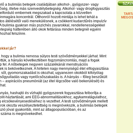
elő a bulimiás betegek családjában alkohol-, gyógyszer- vagy
őség, illetve más szenvedélybetegség. Alkohol- vagy drogfogyasztás
l elforduló embernek megszakad a kapcsolata a közvetlen
TART
önmagára koncentrál. Otthonról hozott mintája is lehet tehát a
MEGOS
os átélésétől való menekülésnek, a csökkent kudarctűrés impulzív
A bulimia gyakran más pszichés zavarokkal, rendellenességekkel
 betegség hátterében álló okok feltárása minden betegnél egyéni
hozhat felszínre.
ekkel jár?
 hogy a bulimia nervosa súlyos testi szövődményekkel járhat. Mint
ettük, a hányás következtében fogzománcromlás, majd a fogak
p fel. A nőbetegek negyven százalékánál menstruációs
k is bekövetkeznek. A hirtelen nagy mennyiségű étel elfogyasztása
 sőt, gyomorszakadást is okozhat, ugyanezen okokból kifolyólag
csőgyulladás vagy nyelőcsőszakadás is. A hányás – főleg beszűkült
an – aspirációs pneumóniát (az étel légcsőbe való bekerülését) és
zhat.
nyás, hashajtó és vízhajtó gyógyszerek fogyasztása felborítja a
rolit-háztartását, ami EEG-abnormalitásokhoz, agykamratágulathoz,
g elcsökevényesedéséhez is vezethet. A testi szövődmények mellett
rok okozta veszélyeztetettség is megnövekszik, a bulimiás betegek
szió jóval gyakoribb, mint az átlagpopulációban, és az
 száma is megnövekedhet.