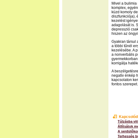
Mivel a bulimia
komplex, egyénr
küzd komoly dep
diszfunkciója),
kezelést igény
adagolását is. 
depresszió csak
hiszen az öngyi
Gyakran társul 
a többi tűnél eny
kezelésébe. A 
a nonverbális p
gyermekkorban k
korrigálja haté
A beszélgetésre
negatív énkép h
kapcsolaton ker
fontos szerepet.
Kapcsolód
Túlzásba vit
Állítsátok me
A serdülőko
Terhesség b