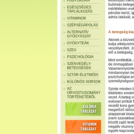
FOGYÓKÚRA
előforduló mens
bulimiás betege
EGÉSZSÉGES
mértéktelen evé
TÁPLÁLKOZÁS
pénzbe kerül, í
adnia lakását, 
VITAMINOK
SZÉPSÉGÁPOLÁS
ALTERNATÍV
A betegség kia
GYÓGYÁSZAT
Akinek a közvet
GYÓGYTEÁK
tudja elképzelni
veszélyezteti. 
SZEX
elő a betegség,
PSZICHOLÓGIA
Mint említettük
SZENVEDÉLY-
de önmagában a
BETEGSÉGEK
Valamennyiünke
mindannyian bet
SZTÁR-ÉLETMÓDI
pszichológiai p
személyiségvon
KÜLÖNÖS SORSOK
AZ
Szinte minden b
ORVOSTUDOMÁNY
tökéletes eredm
TÖRTÉNETÉBŐL
vezet. A beteg v
evéssel próbál 
vezető kora gye
megelőző idősz
alapjainak kial
(nem szavakban
között zajló tes
negatív viszony
egyéb kapcsolat