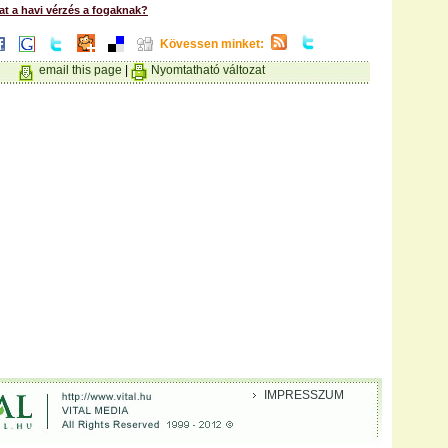
t a havi vérzés a fogaknak?
Kövessen minket:
email this page
|
Nyomtatható változat
IMPRESSZUM