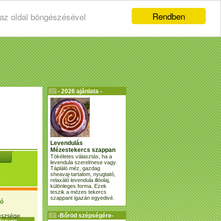
Rendben
 az oldal böngészésével
- 2026 ajánlata -
Levendulás
Mézestekercs szappan
Tökéletes választás, ha a
levendula szerelmese vagy.
Tápláló méz, gazdag
sheavaj-tartalom, nyugtató,
relaxáló levendula illóolaj,
különleges forma. Ezek
teszik a mézes tekercs
szappant igazán egyedivé.
ió
-Bőröd szépségére-
gészsége