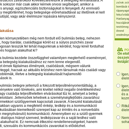
truációs zavarokból következtethetünk a betegség fennállására. A
zsírok zsí
k sokszor már csak akkor kérnek orvosi segítséget, amikor a
bomlását 
s anyagi, egzisztenciális biztonságukat is fenyegeti. Az ennivaló
tápanyago
gy megtörténhet, hogy betegsége előrehaladtával az illetőnek el kell
felszívódá
autóját, vagy akár élelmiszer lopására kényszerül.
Hatóanyag
hozzájárul
testtömeg
lakulása
étrend
eredmény
len környezetében még nem fordult elő bulimiás beteg, nehezen
, hogy barátai, családtagjai körét ez a súlyos pszichés zavar
Jogosan tesszük fel tehát magunknak a kérdést, hogy kinél fordulhat
PO
 és hogyan alakulhat ki?
Ön elo
összet
, a bulimia kezdete összefügghet valamilyen megterhelő eseménnyel,
listáját
 betegség kialakulásához ez nem lenne elegendő.
t érnek fájdalmas élmények, csalódások, mégsem válunk
eggé, hacsak az aktuális krízishez nem társulnak más családi vagy
roblémák, illetve a betegség kialakulását hajlamosító
Igen
ások is.
élel
ulimiás betegre jellemző a fokozott teljesítményorientáltság, a
Igen
ényekre való törekvés, ami kivétel nélkül negatív önértékeléshez
élel
agy családja teljesíthetetlen elvárásokat tűz ki, amelyet a beteg
és a
feloldani. Jellemzőek lehetnek a személyiségfejlődés zavarához
kozm
rmekkori szülőgyermek kapcsolati zavarok. A beszéd kialakulását
akban ugyanis a megfelelő énkép, testkép és a kommunikáció
Ritk
akulásában kiemelkedő szerepet kap az érintés és a nonverbális
élel
 megnyilvánuló) kommunikáció. Amennyiben ez a szülő-gyermek
ti dialógus hiányt szenved, testképzavar és a saját testhez való
Nem,
 alakulhat ki. Ez nemcsak étkezési rendellenességeket, hanem
soha
i, szexuális és kommunikációs zavarokat is előidézhet.