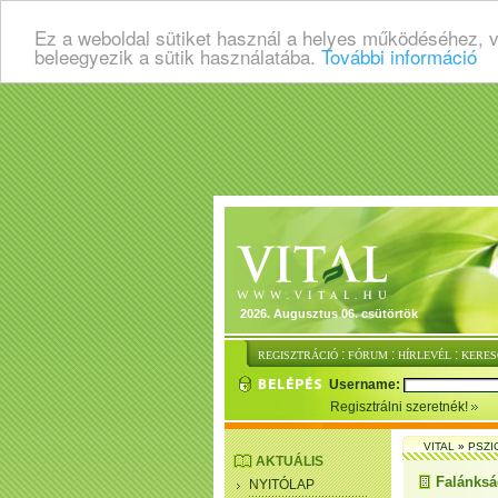
Ez a weboldal sütiket használ a helyes működéséhez, 
beleegyezik a sütik használatába.
További információ
2026. Augusztus 06. csütörtök
:
:
:
REGISZTRÁCIÓ
FÓRUM
HÍRLEVÉL
KERES
Username:
Regisztrálni szeretnék!
VITAL
»
PSZI
AKTUÁLIS
Falánksá
NYITÓLAP