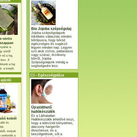
atunk
Bio Jojoba szépségolaj
Jojoba szépségolajunk
tökéletes választás minden
s-sörös
bőrtípusra, hogy bőröd
szappan
egészséges és sugárzó
legyen minden nap. Legyen
nyáink is
szó akár zsíros, pattanásos
gy sörtől
vagy száraz, érzékeny
 nő a haj,
bőrről, Jojoba
 lesz. A
Szépségolajunk mindig a
kkenti a haj
segítségedre lesz.
t, a korpát.
- Egészségpláza
ajánlatunk -
ajánló
Újratölthető
hallókészülék
Ez a Láthatatlan
ító koktél
Hallókészülék lehetővé teszi,
hogy a televíziót kényelmes,
osabb és
alacsony hangerőn
ebb
élvezhesse, és a
kből, melyek
beszélgetések, sőt a
 serkentik a