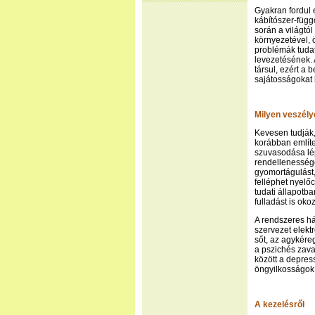
Gyakran fordul 
kábítószer-függ
során a világtó
környezetével, 
problémák tudat
levezetésének. 
társul, ezért a
sajátosságokat 
Milyen veszély
Kevesen tudják,
korábban említ
szuvasodása lé
rendellenessége
gyomortágulást,
felléphet nyelő
tudati állapotb
fulladást is oko
A rendszeres há
szervezet elekt
sőt, az agykére
a pszichés zava
között a depres
öngyilkosságok
A kezelésről