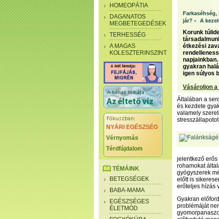
HOMEOPÁTIA
Farkaséhség, 
DAGANATOS
-
jár?
A kezel
MEGBETEGEDÉSEK
Korunk túlid
TERHESSÉG
társadalmunk
A MAGAS
étkezési zav
KOLESZTERINSZINT
rendelleness
napjainkban.
gyakran halá
igen súlyos 
Vásároljon a
Általában a serd
és kezdete gya
valamely szerete
stresszállapoto
NYÁRI EGÉSZSÉG
Vérnyomás
Térdfájdalom
jelentkező erős
rohamokat által
TÉMÁINK
gyógyszerek mér
BETEGSÉGEK
előtt is sikeres
erőteljes hízás 
BABA-MAMA
Gyakran előford
EGÉSZSÉGES
problémáját nem 
ÉLETMÓD
gyomorpanaszok