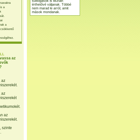
suttogások is tisztán
rsavakra
érthetővé váljanak. Többé
és a
nem marad le arról, amit
mások mondanak.
k
sát.
ai
nak a
 csökkentő
ességéhez.
LL
lvassa az
evők
?
, az
miszerekét.
, az
miszerekét
etikumokét.
án az
miszerekét.
 szinte
.