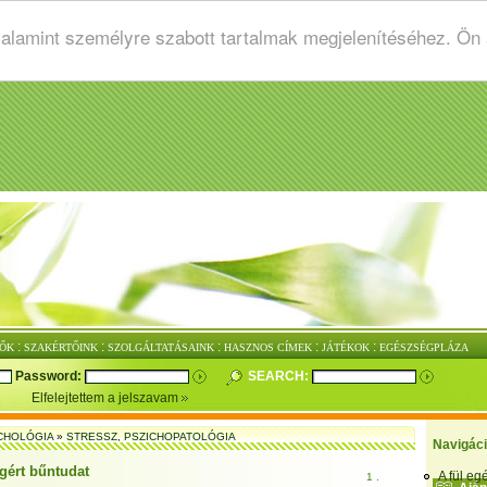
valamint személyre szabott tartalmak megjelenítéséhez. Ön
:
:
:
:
:
ŐK
SZAKÉRTŐINK
SZOLGÁLTATÁSAINK
HASZNOS CÍMEK
JÁTÉKOK
EGÉSZSÉGPLÁZA
Password:
SEARCH:
Elfelejtettem a jelszavam
CHOLÓGIA
»
STRESSZ, PSZICHOPATOLÓGIA
Navigác
gért bűntudat
A fül e
1 .