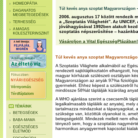
HOMEOPÁTIA
Túl kevés anya szoptat Magyarországon
DAGANATOS
MEGBETEGEDÉSEK
2006. augusztus 17 között rendezik 
a „Szoptatás Világhetét”. Az UNICEF
TERHESSÉG
jóváhagyásával 1992ben alakult kezd
A MAGAS
szoptatás népszerûsítése – hazánkba
KOLESZTERINSZINT
Vásároljon a Vital EgészségPlázában!
Túl kevés anya szoptat Magyarország
A Szoptatás Világhete alkalmából az Egé
rendezett sajtótájékoztatón elhangzott, 
magyar kórházak szülészeti osztályain kés
NYÁRI EGÉSZSÉG
Magyarországon az anyák 97%a fiziológiai
gyermekét. Ehhez képest a szülészetrõl ha
Vérnyomás
mindössze 58%át táplálják kizárólag anyate
Térdfájdalom
A WHO ajánlása szerint a csecsemõk táplá
legalkalmasabb táplálék az anyatej, mely
TÉMÁINK
tartalmazza mindazokat a tápanyagokat,
BETEGSÉGEK
szüksége van, közöttük olyanokat is, ame
betegségektõl. Mindezek mellett nem elha
BABA-MAMA
tényezõ sem, hogy a szoptatás nagymérté
EGÉSZSÉGES
harmonikus anyagyermek kapcsolat kialak
ÉLETMÓD