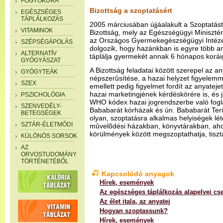
FOGYÓKÚRA
Bizottság a szoptatásért
EGÉSZSÉGES
TÁPLÁLKOZÁS
2005 márciusában újjáalakult a Szoptatá
VITAMINOK
Bizottság, mely az Egészségügyi Miniszt
az Országos Gyermekegészségügyi Intéz
SZÉPSÉGÁPOLÁS
dolgozik, hogy hazánkban is egyre több an
ALTERNATÍV
táplálja gyermekét annak 6 hónapos korái
GYÓGYÁSZAT
A Bizottság feladatai között szerepel az an
GYÓGYTEÁK
népszerûsítése, a hazai helyzet figyelemm
SZEX
emellett pedig figyelmet fordít az anyateje
hazai marketingjének kérdéskörére is, és ja
PSZICHOLÓGIA
WHO kódex hazai jogrendszerbe való fogl
SZENVEDÉLY-
Bababarát kórházak és ún. Bababarát Terül
BETEGSÉGEK
olyan, szoptatásra alkalmas helyiségek lé
SZTÁR-ÉLETMÓDI
mûvelõdési házakban, könyvtárakban, ah
körülmények között megszoptathatja, tiszt
KÜLÖNÖS SORSOK
AZ
ORVOSTUDOMÁNY
TÖRTÉNETÉBŐL
Kapcsolódó anyagok
Hírek, események
Az egészséges táplálkozás alapelvei c
Az élet itala, az anyatej
Hogyan szoptassunk?
Hírek, események