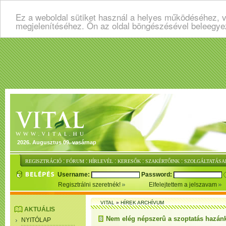
Ez a weboldal sütiket használ a helyes működéséhez, v
megjelenítéséhez. Ön az oldal böngészésével beleegye
2026. Augusztus 09. vasárnap
:
:
:
:
:
REGISZTRÁCIÓ
FÓRUM
HÍRLEVÉL
KERESŐK
SZAKÉRTŐINK
SZOLGÁLTATÁSA
Username:
Password:
Regisztrálni szeretnék!
Elfelejtettem a jelszavam
VITAL
»
HÍREK ARCHÍVUM
AKTUÁLIS
Nem elég népszerû a szoptatás hazán
NYITÓLAP