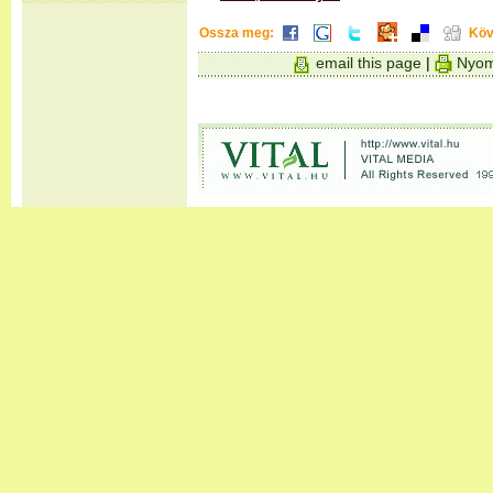
Ossza meg:
Köv
email this page
|
Nyom