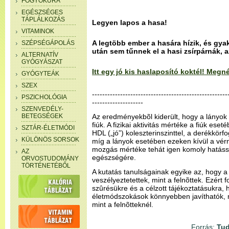
FOGYÓKÚRA
EGÉSZSÉGES
TÁPLÁLKOZÁS
Legyen lapos a hasa!
VITAMINOK
A legtöbb ember a hasára hízik, és gya
SZÉPSÉGÁPOLÁS
után sem tűnnek el a hasi zsírpárnák, 
ALTERNATÍV
GYÓGYÁSZAT
Itt egy jó kis haslaposító koktél! Meg
GYÓGYTEÁK
SZEX
-----------------------------------------------------
PSZICHOLÓGIA
--------------------
SZENVEDÉLY-
BETEGSÉGEK
Az eredményekbõl kiderült, hogy a lányok
fiúk. A fizikai aktivitás mértéke a fiúk ese
SZTÁR-ÉLETMÓDI
HDL („jó”) koleszterinszinttel, a derékkörfoga
KÜLÖNÖS SORSOK
míg a lányok esetében ezeken kívül a vér
mozgás mértéke tehát igen komoly hatássa
AZ
egészségére.
ORVOSTUDOMÁNY
TÖRTÉNETÉBŐL
A kutatás tanulságainak egyike az, hogy a
veszélyeztetettek, mint a felnõttek. Ezért 
szûrésükre és a célzott tájékoztatásukra,
életmódszokások könnyebben javíthatók, 
mint a felnõtteknél.
Forrás:
Tud