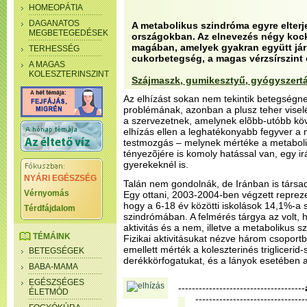
HOMEOPÁTIA
DAGANATOS
A metabolikus szindróma egyre elterje
MEGBETEGEDÉSEK
országokban. Az elnevezés négy kocká
magában, amelyek gyakran együtt járn
TERHESSÉG
cukorbetegség, a magas vérzsírszint
A MAGAS
KOLESZTERINSZINT
Szájmaszk, gumikesztyű, gyógyszert
Az elhízást sokan nem tekintik betegségne
problémának, azonban a plusz teher visel
a szervezetnek, amelynek elõbb-utóbb kö
elhízás ellen a leghatékonyabb fegyver a m
testmozgás – melynek mértéke a metaboli
tényezõjére is komoly hatással van, egy irá
gyerekeknél is.
NYÁRI EGÉSZSÉG
Talán nem gondolnák, de Iránban is társa
Vérnyomás
Egy ottani, 2003-2004-ben végzett reprezen
hogy a 6-18 év közötti iskolások 14,1%-a
Térdfájdalom
szindrómában. A felmérés tárgya az volt, h
aktivitás és a nem, illetve a metabolikus s
TÉMÁINK
Fizikai aktivitásukat nézve három csoportb
emellett mérték a koleszterinés triglicerid-s
BETEGSÉGEK
derékkörfogatukat, és a lányok esetében a
BABA-MAMA
EGÉSZSÉGES
-------------------------------------
ÉLETMÓD
--------------------------------