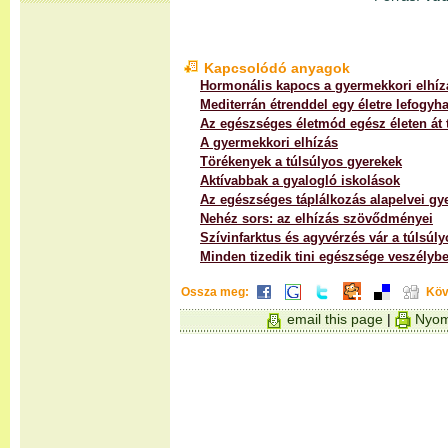
Kapcsolódó anyagok
Hormonális kapocs a gyermekkori elhíz
Mediterrán étrenddel egy életre lefogyha
Az egészséges életmód egész életen át 
A gyermekkori elhízás
Törékenyek a túlsúlyos gyerekek
Aktívabbak a gyalogló iskolások
Az egészséges táplálkozás alapelvei g
Nehéz sors: az elhízás szövődményei
Szívinfarktus és agyvérzés vár a túlsúl
Minden tizedik tini egészsége veszélyb
Ossza meg:
Köv
email this page
|
Nyom