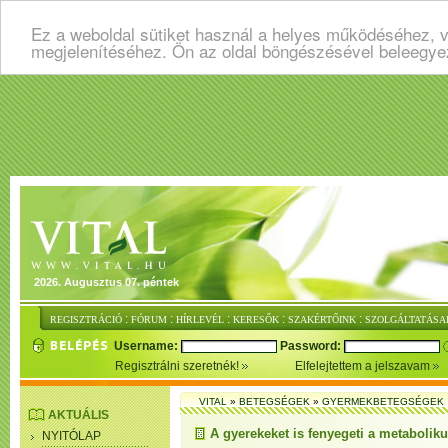
Ez a weboldal sütiket használ a helyes működéséhez, v
megjelenítéséhez. Ön az oldal böngészésével beleegye
2026. Augusztus 07. péntek
:
:
:
:
:
REGISZTRÁCIÓ
FÓRUM
HÍRLEVÉL
KERESŐK
SZAKÉRTŐINK
SZOLGÁLTATÁSA
Username:
Password:
Regisztrálni szeretnék!
Elfelejtettem a jelszavam
VITAL
»
BETEGSÉGEK
»
GYERMEKBETEGSÉGEK
AKTUÁLIS
A gyerekeket is fenyegeti a metabolik
NYITÓLAP