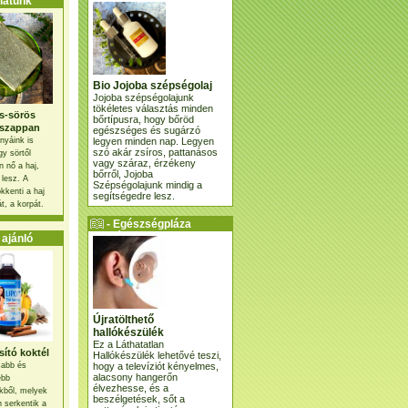
atunk
Bio Jojoba szépségolaj
Jojoba szépségolajunk
tökéletes választás minden
s-sörös
bőrtípusra, hogy bőröd
szappan
egészséges és sugárzó
legyen minden nap. Legyen
nyáink is
szó akár zsíros, pattanásos
gy sörtől
vagy száraz, érzékeny
 nő a haj,
bőrről, Jojoba
 lesz. A
Szépségolajunk mindig a
kkenti a haj
segítségedre lesz.
t, a korpát.
- Egészségpláza
ajánlatunk -
ajánló
Újratölthető
hallókészülék
Ez a Láthatatlan
ító koktél
Hallókészülék lehetővé teszi,
hogy a televíziót kényelmes,
osabb és
alacsony hangerőn
ebb
élvezhesse, és a
kből, melyek
beszélgetések, sőt a
 serkentik a