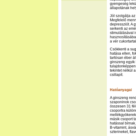
gyengeség lekü
állapotának hely
Jól szolgálja a
Megfelelő menny
depressziót. A 
serkenti az emé
stimulálásával 
hasznosításában
a vér cukortar
Csökkenti a sug
hatása ellen, f
tartósan éber ál
ginszeng egyik
tulajdonképpen 
tekintet nélkül 
csillapít.
Hatóanyagai
A ginszeng rend
szaponinok csop
összesen 31 fél
csoportra külön
mellékgyökerekb
másik csoport ta
hatással bírnak
B-vitamint, ásv
szterineket, fla