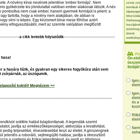
te. A növény kínai nevének jelentése 'ember formájú'. Nem
zsírok zsí
nis gyökérzete kis jóindulattal valóban ember alakúnak látszik. A név
bomlását 
b pontosítva nem csak ember, hanem gyermek formájút is jelent: a
tápanyago
gy tartotta, hogy a növény nem alakjában, de abban is
felszívódá
ogy sírni is képes. Egy közismert kínai mese főhőse azért
Hatóanyag
övény elfogyasztásától, mert az szerinte valójában megfőzött
hozzájárul
testtömeg
étrend
----------------
a cikk lentebb folytatódik
-----------------------------------------
eredmény
PO
 hasa!
Ön elo
összet
listáját
r a hasára hízik, és gyakran egy sikeres fogyókúra után sem
i zsírpárnák, az úszógumik.
Igen
élel
haslaposító koktél! Megnézem >>
Igen
élel
------------------------------------------------------------------------------------------
és a
kozm
Ritk
élel
endkívül sokféle hatást tulajdonítanak. A legendák szerint
udatot, javítja az emlékezőképességet, aktivizálja a kreativitást,
Nem,
l pedig teljesebbé, élvezetesebbé teszi az életet. A ginszengnek
soha
ül jelentős a roboráló, sejtmegújító hatása; javítja a stressztűrő
zza a szellemi és fizikai teljesítményt, és segít az általános