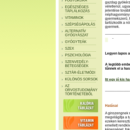
FOGYÓKÚRA
gazdag gyökérze
véletlenül, ugya
EGÉSZSÉGES
jelentése továb
TÁPLÁLKOZÁS
néphagyomány ú
VITAMINOK
gyermekszerű, h
tartózkodik a n
SZÉPSÉGÁPOLÁS
gyermek.
ALTERNATÍV
---------------------
GYÓGYÁSZAT
-
GYÓGYTEÁK
SZEX
Legyen lapos a
PSZICHOLÓGIA
SZENVEDÉLY-
A legtöbb embe
BETEGSÉGEK
tűnnek el a has
SZTÁR-ÉLETMÓDI
KÜLÖNÖS SORSOK
Itt egy jó kis 
AZ
ORVOSTUDOMÁNY
---------------------
TÖRTÉNETÉBŐL
Hatásai
A ginszengnek r
megvilágítja a t
ezeken keresztü
emellett rendkív
képességet, foko