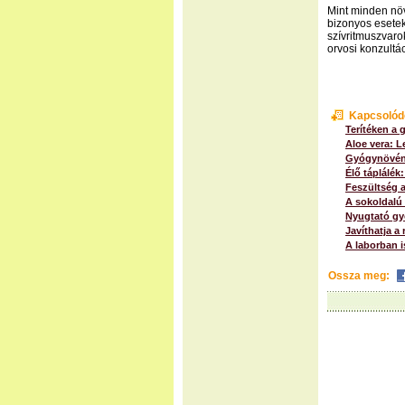
Mint minden nö
bizonyos esetek
szívritmuszvaro
orvosi konzultá
Kapcsolód
Terítéken a 
Aloe vera: L
Gyógynövény
Élő táplálék
Feszültség a
A sokoldalú 
Nyugtató gy
Javíthatja a
A laborban i
Ossza meg: