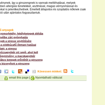
vénynek, így a ginszengnek is vannak melléhatásai, melyek
ben allergiás tünetekkel, asztmával, magas vérnyomással és
kkal is jelentkezhetnek. Emellett állapotos és szoptatós nőknek csak
ció után ajánlatos fogyasztaniuk.
ó anyagok
gyomorfekély: fekélybetegek diétája
evélbe zárt gyógyhatás
ek a stressz enyhítésére
: a zöldbúzafű élettani hatásai
latt: a stressz
rózsagyökér ott segít, ahol kell
ógynövény: a macskagyökér
 rákos betegek erőnlétét a ginszeng
s bizonyított a ginszeng
Kövessen minket:
email this page
|
Nyomtatható változat