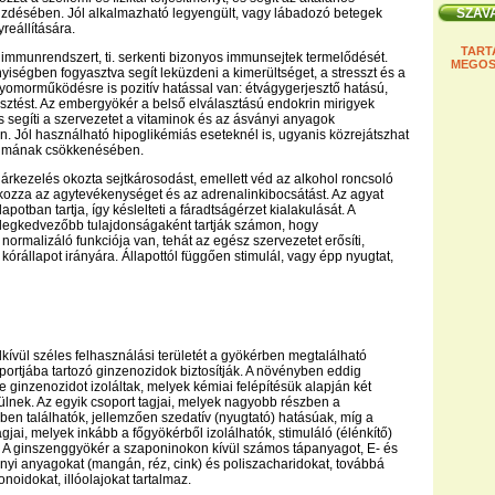
zdésében. Jól alkalmazható legyengült, vagy lábadozó betegek
reállítására.
TART
z immunrendszert, ti. serkenti bizonyos immunsejtek termelődését.
MEGOS
iségben fogyasztva segít leküzdeni a kimerültséget, a stresszt és a
gyomorműködésre is pozitív hatással van: étvágygerjesztő hatású,
sztést. Az embergyökér a belső elválasztású endokrin mirigyek
is segíti a szervezetet a vitaminok és az ásványi anyagok
. Jól használható hipoglikémiás eseteknél is, ugyanis közrejátszhat
talmának csökkenésében.
árkezelés okozta sejtkárosodást, emellett véd az alkohol roncsoló
okozza az agytevékenységet és az adrenalinkibocsátást. Az agyat
lapotban tartja, így késlelteti a fáradtságérzet kialakulását. A
 legkedvezőbb tulajdonságaként tartják számon, hogy
normalizáló funkciója van, tehát az egész szervezetet erősíti,
a kórállapot irányára. Állapottól függően stimulál, vagy épp nyugtat,
kívül széles felhasználási területét a gyökérben megtalálható
ortjába tartozó ginzenozidok biztosítják. A növényben eddig
e ginzenozidot izoláltak, melyek kémiai felépítésük alapján két
ülnek. Az egyik csoport tagjai, melyek nagyobb részben a
en találhatók, jellemzően szedatív (nyugtató) hatásúak, míg a
gjai, melyek inkább a főgyökérből izolálhatók, stimuláló (élénkítő)
. A ginszenggyökér a szaponinokon kívül számos tápanyagot, E- és
ányi anyagokat (mangán, réz, cink) és poliszacharidokat, továbbá
vonoidokat, illóolajokat tartalmaz.