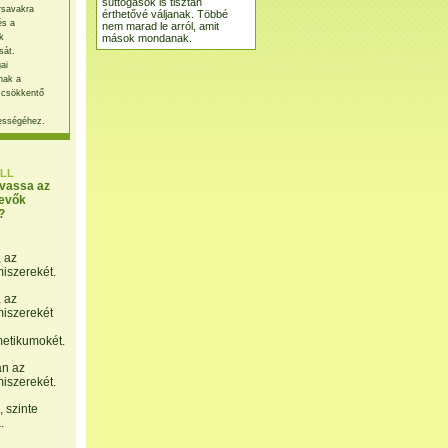
suttogások is tisztán
rsavakra
érthetővé váljanak. Többé
és a
nem marad le arról, amit
mások mondanak.
k
sát.
ai
nak a
 csökkentő
ességéhez.
LL
lvassa az
evők
?
, az
miszerekét.
, az
miszerekét
etikumokét.
án az
miszerekét.
 szinte
.