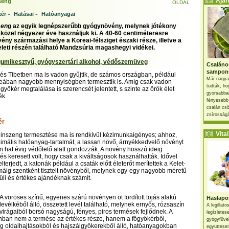
Ajánl
seng
OLDAL
-
-
ér
Hatásai
Hatóanyagai
seng
az egyik legnépszerűbb gyógynövény, melynek jótékony
 közel négyezer éve használjuk ki. A 40-60 centiméteresre
ny származási helye a Koreai-félsziget északi része, illetve a
leti részén található Mandzsúria magashegyi vidékei.
umikesztyű, gyógyszertári alkohol, védőszemüveg
Csaláno
sampon
és Tibetben ma is vadon gyűjtik, de számos országban, például
Már nagya
eában nagyobb mennyiségben termesztik is. Amíg csak vadon
tudták, ho
 gyökér megtalálása is szerencsét jelentett, s szinte az örök élet
gyorsabban
ék.
fényesebb
csalán csö
zsírosságá
ér
Vital 
ginszeng termesztése ma is rendkívül kézimunkaigényes; ahhoz,
imális hatóanyag-tartalmát, a lassan növő, árnyékkedvelő növényt
n hat évig védőtető alatt gondozzák. A növény hosszú ideig
 és keresett volt, hogy csak a kiváltságosok használhatták. Idővel
terjedt, a katonák például a csaták előtt életerőt merítettek a Kelet-
áig szentként tisztelt növényből, melynek egy-egy nagyobb méretű
üli és értékes ajándéknak számít.
A vöröses színű, egyenes szárú növényen öt fordított tojás alakú
Haslapos
levélkéből álló, összetett levél található, melynek ernyős, rózsaszín
A legillat
virágaiból borsó nagyságú, fényes, piros termések fejlődnek. A
legízletes
ban nem a termése az értékes része, hanem a főgyökérből,
gyógyfűve
g oldalhajtásokból és hajszálgyökerekből álló, hatóanyagokban
együttesen