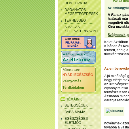
Panax gin
HOMEOPÁTIA
Az embergyök
DAGANATOS
MEGBETEGEDÉSEK
A
Panax gin
hatásait már
TERHESSÉG
megnövő növé
Kína északke
A MAGAS
KOLESZTERINSZINT
Szájmaszk, g
Kelet-Ázsiában 
Kínában és Kor
termett, addig a
füveként tisztelt
Az embergyök
NYÁRI EGÉSZSÉG
A jó minőségű 
hogy elérje max
Vérnyomás
az ültetvényeke
Térdfájdalom
olyannyira ritka
természetesen el
Ázsiában mindm
TÉMÁINK
darabja rendkív
BETEGSÉGEK
BABA-MAMA
EGÉSZSÉGES
ÉLETMÓD
növénynek azon
továbbá a vasta