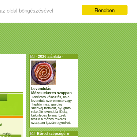
Rendben
 az oldal böngészésével
- 2026 ajánlata -
Levendulás
Mézestekercs szappan
Tökéletes választás, ha a
levendula szerelmese vagy.
Tápláló méz, gazdag
sheavaj-tartalom, nyugtató,
relaxáló levendula illóolaj,
különleges forma. Ezek
teszik a mézes tekercs
szappant igazán egyedivé.
ió
-Bőröd szépségére-
gészsége