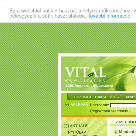
Ez a weboldal sütiket használ a helyes működéséhez, 
beleegyezik a sütik használatába.
További információ
2026. Augusztus 09. vasárnap
:
:
:
REGISZTRÁCIÓ
FÓRUM
HÍRLEVÉL
KERES
Username:
Regisztrálni szeretnék!
VITAL
»
HÍRE
AKTUÁLIS
Mindent 
NYITÓLAP