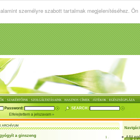
valamint személyre szabott tartalmak megjelenítéséhez. Ön
:
:
:
:
:
ŐK
SZAKÉRTŐINK
SZOLGÁLTATÁSAINK
HASZNOS CÍMEK
JÁTÉKOK
EGÉSZSÉGPLÁZA
Password:
SEARCH:
Elfelejtettem a jelszavam
K ARCHÍVUM
Navigác
gyógyít a ginszeng
A fül e
1 .