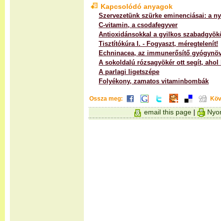
Kapcsolódó anyagok
Szervezetünk szürke eminenciásai: a 
C-vitamin, a csodafegyver
Antioxidánsokkal a gyilkos szabadgyök
Tisztítókúra I. - Fogyaszt, méregtelenít!
Echninacea, az immunerősítő gyógynö
A sokoldalú rózsagyökér ott segít, ahol 
A parlagi ligetszépe
Folyékony, zamatos vitaminbombák
Ossza meg:
Köv
email this page
|
Nyom