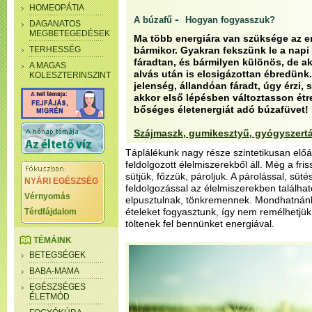
HOMEOPÁTIA
-
A búzafű
Hogyan fogyasszuk?
DAGANATOS
MEGBETEGEDÉSEK
Ma több energiára van szüksége az e
TERHESSÉG
bármikor. Gyakran fekszünk le a napi
fáradtan, és bármilyen különös, de ak
A MAGAS
alvás után is elcsigázottan ébredünk
KOLESZTERINSZINT
jelenség, állandóan fáradt, úgy érzi,
akkor első lépésben változtasson étre
bőséges életenergiát adó búzafüvet!
Szájmaszk, gumikesztyű, gyógyszert
Táplálékunk nagy része szintetikusan előál
feldolgozott élelmiszerekből áll. Még a fri
sütjük, főzzük, pároljuk. A párolással, süté
NYÁRI EGÉSZSÉG
feldolgozással az élelmiszerekben találha
Vérnyomás
elpusztulnak, tönkremennek. Mondhatnánk 
ételeket fogyasztunk, így nem remélhetjük
Térdfájdalom
töltenek fel bennünket energiával.
TÉMÁINK
BETEGSÉGEK
BABA-MAMA
EGÉSZSÉGES
ÉLETMÓD