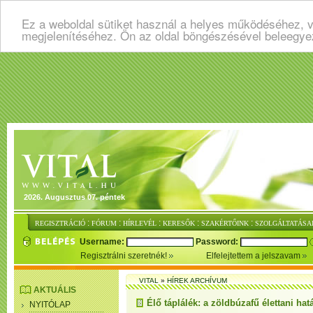
Ez a weboldal sütiket használ a helyes működéséhez, v
megjelenítéséhez. Ön az oldal böngészésével beleegye
2026. Augusztus 07. péntek
:
:
:
:
:
REGISZTRÁCIÓ
FÓRUM
HÍRLEVÉL
KERESŐK
SZAKÉRTŐINK
SZOLGÁLTATÁSA
Username:
Password:
Regisztrálni szeretnék!
Elfelejtettem a jelszavam
VITAL
»
HÍREK ARCHÍVUM
AKTUÁLIS
Élő táplálék: a zöldbúzafű élettani hat
NYITÓLAP