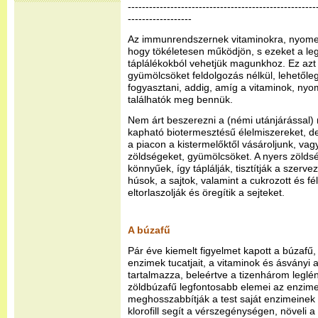
-----------------------------------------------------
------------------
Az immunrendszernek vitaminokra, nyom
hogy tökéletesen működjön, s ezeket a l
táplálékokból vehetjük magunkhoz. Ez azt 
gyümölcsöket feldolgozás nélkül, lehetőleg
fogyasztani, addig, amíg a vitaminok, ny
találhatók meg bennük.
Nem árt beszerezni a (némi utánjárással
kapható biotermesztésű élelmiszereket, 
a piacon a kistermelőktől vásároljunk, v
zöldségeket, gyümölcsöket. A nyers zölds
könnyűek, így táplálják, tisztítják a szerv
húsok, a sajtok, valamint a cukrozott és f
eltorlaszolják és öregítik a sejteket.
A búzafű
Pár éve kiemelt figyelmet kapott a búzaf
enzimek tucatjait, a vitaminok és ásványi a
tartalmazza, beleértve a tizenhárom leglén
zöldbúzafű legfontosabb elemei az enzime
meghosszabbítják a test saját enzimeinek 
klorofill segít a vérszegénységen, növeli 