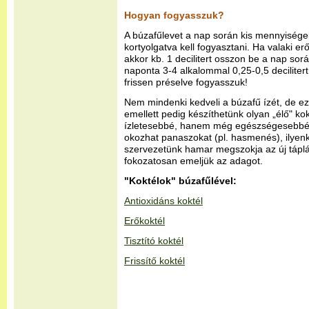
Hogyan fogyasszuk?
A búzafűlevet a nap során kis mennyisége
kortyolgatva kell fogyasztani. Ha valaki erő
akkor kb. 1 decilitert osszon be a nap sor
naponta 3-4 alkalommal 0,25-0,5 decilitert 
frissen préselve fogyasszuk!
Nem mindenki kedveli a búzafű ízét, de 
emellett pedig készíthetünk olyan „élő" k
ízletesebbé, hanem még egészségesebbé t
okozhat panaszokat (pl. hasmenés), ilyenk
szervezetünk hamar megszokja az új táplá
fokozatosan emeljük az adagot.
"Koktélok" búzafűlével:
Antioxidáns koktél
Erőkoktél
Tisztító koktél
Frissítő koktél