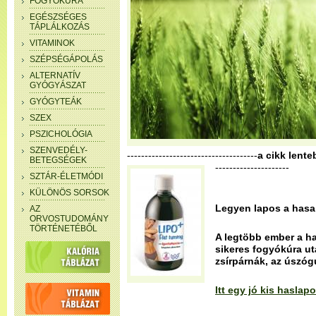
FOGYÓKÚRA
EGÉSZSÉGES
TÁPLÁLKOZÁS
VITAMINOK
SZÉPSÉGÁPOLÁS
ALTERNATÍV
GYÓGYÁSZAT
GYÓGYTEÁK
SZEX
PSZICHOLÓGIA
SZENVEDÉLY-
-------------------------------------
a cikk lente
BETEGSÉGEK
---------------------
SZTÁR-ÉLETMÓDI
KÜLÖNÖS SORSOK
Legyen lapos a hasa
AZ
ORVOSTUDOMÁNY
TÖRTÉNETÉBŐL
A legtöbb ember a ha
sikeres fogyókúra ut
zsírpárnák, az úszóg
Itt egy jó kis hasla