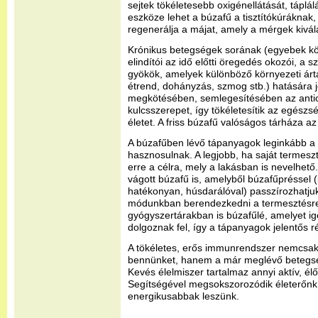
sejtek tökéletesebb oxigénellátását, táplá
eszköze lehet a búzafű a tisztítókúráknak,
regenerálja a májat, amely a mérgek kivál
Krónikus betegségek sorának (egyebek köz
elindítói az idő előtti öregedés okozói, a 
gyökök, amelyek különböző környezeti árta
étrend, dohányzás, szmog stb.) hatására 
megkötésében, semlegesítésében az anti
kulcsszerepet, így tökéletesítik az egész
életet. A friss búzafű valóságos tárháza az
A búzafűben lévő tápanyagok leginkább a b
hasznosulnak. A legjobb, ha saját termesz
erre a célra, mely a lakásban is nevelhető
vágott búzafű is, amelyből búzafűpréssel (
hatékonyan, húsdarálóval) passzírozhatjuk 
módunkban berendezkedni a termesztésre
gyógyszertárakban is búzafűlé, amelyet ig
dolgoznak fel, így a tápanyagok jelentős 
A tökéletes, erős immunrendszer nemcsak
bennünket, hanem a már meglévő betegsége
Kevés élelmiszer tartalmaz annyi aktív, él
Segítségével megsokszorozódik életerőn
energikusabbak leszünk.