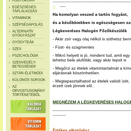
FOGYÓKÚRA
-----------------------------------------------------
----
EGÉSZSÉGES
TÁPLÁLKOZÁS
Ha komolyan veszed a tartós fogyást,
VITAMINOK
és a későbbiekben is egészségesen sze
SZÉPSÉGÁPOLÁS
Légkeveréses Halogén Főzőkészülék
ALTERNATÍV
GYÓGYÁSZAT
- Akár zsír vagy olaj nélkül is süthetsz ben
GYÓGYTEÁK
- Füst- és szagmentes
SZEX
- Mikró helyett is jó, mindent tud, amit eg
PSZICHOLÓGIA
tehetsz bele alufóliát, vagy akár tepsit is
SZENVEDÉLY-
BETEGSÉGEK
- Megőrzi az ételek vitamintartalmát a kím
eljárásnak köszönhetően.
SZTÁR-ÉLETMÓDI
KÜLÖNÖS SORSOK
- Megtapasztalhatod az ételek valódi ízét
érzett ízek jönnek elő..
AZ
ORVOSTUDOMÁNY
TÖRTÉNETÉBŐL
MEGNÉZEM A LÉGKEVERÉSES HALOG
-----------------------------------------------------
---------
Értékes alkotórész