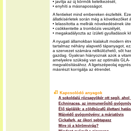
• javítja az új körmök keletkezését,
• enyhíti a másnaposságot.
A fentieket mind embereken észlelték. Eze
állatkísérletek során még a következőket á
• lelassította a mellrák növekedésének üt
• csökkentette a trombózis veszélyét,
• megakadályozta az ízületi gyulladások ki
A nyugati államokban kialakult modern étr
tartalmaz néhány alapvető tápanyagot, e
a szervezet számára nélkülözhető, sőt h
gazdag. Gyakran hiányoznak azok a vitam
amelyekre szükség van az optimális GLA-
megvalósításához. A ligetszépeolaj egyrés
másrészt korrigálja az étrendet.
Kapcsolódó anyagok
A sokoldalú rózsagyökér ott segít, ahol 
Echninacea, az immunerősítő gyógynö
Élő táplálék: a zöldbúzafű élettani hatás
Májvédő gyógynövény: a máriatövis
Cickafark, az ókori sebtapasz
Mire jó a körömvirág?