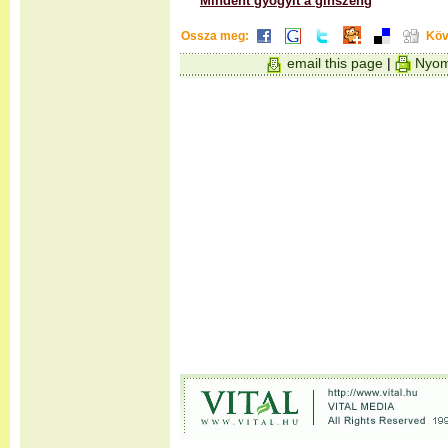
Mindent gyógyít a ginszeng
Ossza meg:
Köv
email this page
|
Nyom