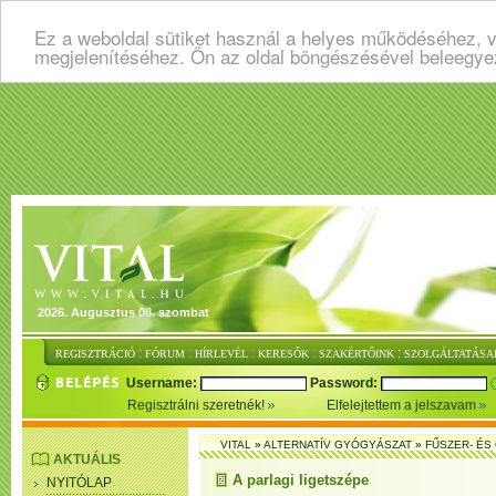
Ez a weboldal sütiket használ a helyes működéséhez, v
megjelenítéséhez. Ön az oldal böngészésével beleegye
2026. Augusztus 08. szombat
:
:
:
:
:
REGISZTRÁCIÓ
FÓRUM
HÍRLEVÉL
KERESŐK
SZAKÉRTŐINK
SZOLGÁLTATÁSA
Username:
Password:
Regisztrálni szeretnék!
Elfelejtettem a jelszavam
VITAL
»
ALTERNATÍV GYÓGYÁSZAT
»
FŰSZER- É
AKTUÁLIS
A parlagi ligetszépe
NYITÓLAP