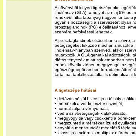
A növényből kinyert ligetszépeolaj legér
linolénsav (GLA), amelyet az olaj 9%-os 
rendkívül ritka tápanyag nagyon fontos a
ugyanis hozzásegíti a szervezetet olyan 
prosztaglandinok (PG) előállításához, ame
szervére befolyással lehetnek.
A prosztaglandinok elsősorban a szívre, a 
betegségeket leküzdő mechanizmusokra h
linolénsav-hiányban szenved, akkor szerv
mutatkozik. A GLA genetikai adottságok, 
diétás tényezők miatt sok emberben nem 
ennek következtében meggyengül az egész
egészségmegőrzésben forradalmi áttörést 
tartalmat táplálkozás által is optimalizálni l
A ligetszépe hatásai
• diétázás nélkül biztosítja a túlsúly csökk
• mérsékeli a vér koleszterinszintjét,
• normalizálja a vérnyomást,
• véd a szívbetegségek kialakulásától,
• meggyógyítja vagy csökkenti a bőrekcém
• megszünteti a mérsékelt ízületi gyulladás
• enyhíti a menstruációt megelőző fájdalm
• lelassítja a sclerosis multiplex előrehalad