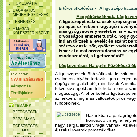
HOMEOPÁTIA
-
Értékes alkotórész
A ligetszépe hatása
DAGANATOS
MEGBETEGEDÉSEK
Fogyókúrázóknak: Légkever
A ligetszépét valaha csak szépségéért
TERHESSÉG
pompás színekben ragyogó növényről
A MAGAS
más gyógynövény esetében is – az és
KOLESZTERINSZINT
orvosságos emberei tudták, hogy gyóg
indián törzsek a levelét és szárát pá
szárítva ették, sőt, gyökere vadásztal
ismer el a mai orvostudomány az egyk
csodaszeréről, a ligetszépéről?
Légkeveréses Halogén Főzőkészülék
A ligetszépének több változata létezik, 
család osztályába tartozik. Igen elterjed
NYÁRI EGÉSZSÉG
éppúgy megtalálható, mint Észak-Amerik
Vérnyomás
fekvő sivatagokban; fellehető a tengerszi
Térdfájdalom
magasságig. A fehér bóbitás ligetszépe vir
színekben, míg más változatok piros vagy
tündökölnek.
TÉMÁINK
BETEGSÉGEK
Hazánkban a parlagi liget
BABA-MAMA
honosodott meg, amelynek
nagy, sárga, illatos virágai vannak. Az éve
EGÉSZSÉGES
éjszakai rovarok porozzák őket.
ÉLETMÓD