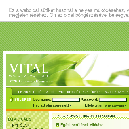
Ez a weboldal sütiket használ a helyes működéséhez, v
megjelenítéséhez. Ön az oldal böngészésével beleegye
2026. Augusztus 08. szombat
:
:
:
:
:
REGISZTRÁCIÓ
FÓRUM
HÍRLEVÉL
KERESŐK
SZAKÉRTŐINK
SZOLGÁLTATÁSA
Username:
Password:
Regisztrálni szeretnék!
Elfelejtettem a jelszavam
VITAL
»
A HÓNAP TÉMÁJA: SEBKEZELÉS
AKTUÁLIS
Égési sérülések ellátása
NYITÓLAP