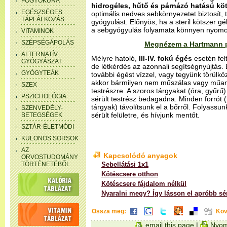
FOGYÓKÚRA
hidrogéles, hűtő és párnázó hatású köt
EGÉSZSÉGES
optimális nedves sebkörnyezetet biztosít,
TÁPLÁLKOZÁS
gyógyulást. Előnyös, ha a steril kötszer gé
a sebgyógyulás folyamata könnyen nyomo
VITAMINOK
SZÉPSÉGÁPOLÁS
Megnézem a Hartmann pr
ALTERNATÍV
Mélyre hatoló,
III-IV. fokú égés
esetén felt
GYÓGYÁSZAT
de létkérdés az azonnali segítségnyújtás. 
GYÓGYTEÁK
további égést vízzel, vagy tegyünk törülköz
akkor bármilyen nem műszálas vagy műan
SZEX
testrészre. A szoros tárgyakat (óra, gyűrű)
PSZICHOLÓGIA
sérült testrész bedagadna. Minden forrót 
tárgyak) távolítsunk el a bőrről. Folyassun
SZENVEDÉLY-
sérült felületre, és hívjunk mentőt.
BETEGSÉGEK
SZTÁR-ÉLETMÓDI
KÜLÖNÖS SORSOK
AZ
Kapcsolódó anyagok
ORVOSTUDOMÁNY
TÖRTÉNETÉBŐL
Sebellátási 1x1
Kötéscsere otthon
Kötéscsere fájdalom nélkül
Nyaralni megy? Így lásson el apróbb sé
Ossza meg:
Köv
email this page
|
Nyom