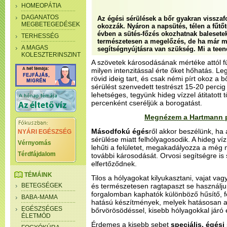
HOMEOPÁTIA
DAGANATOS
Az égési sérülések a bőr gyakran visszaf
MEGBETEGEDÉSEK
okozzák. Nyáron a napsütés, télen a fűtő
évben a sütés-főzés okozhatnak balesete
TERHESSÉG
természetesen a megelőzés, de ha már me
A MAGAS
segítségnyújtásra van szükség. Mi a tee
KOLESZTERINSZINT
A szövetek károsodásának mértéke attól f
milyen intenzitással érte őket hőhatás. 
rövid ideig tart, és csak némi pírt okoz a b
sérülést szenvedett testrészt 15-20 percig
lehetséges, tegyünk hideg vízzel átitatott 
percenként cseréljük a borogatást.
Megnézem a Hartmann pr
Másodfokú égés
ről akkor beszélünk, ha
NYÁRI EGÉSZSÉG
sérülése miatt felhólyagosodik. A hideg ví
Vérnyomás
lehűti a felületet, megakadályozza a még
Térdfájdalom
további károsodását. Orvosi segítségre is
elfertőződnek.
TÉMÁINK
Tilos a hólyagokat kilyukasztani, vajat vagy
BETEGSÉGEK
és természetesen ragtapaszt se használju
forgalomban kaphatók különböző hűsítő, fe
BABA-MAMA
hatású készítmények, melyek hatásosan a
EGÉSZSÉGES
bőrvörösödéssel, kisebb hólyagokkal járó 
ÉLETMÓD
Érdemes a kisebb sebet
speciális, égési