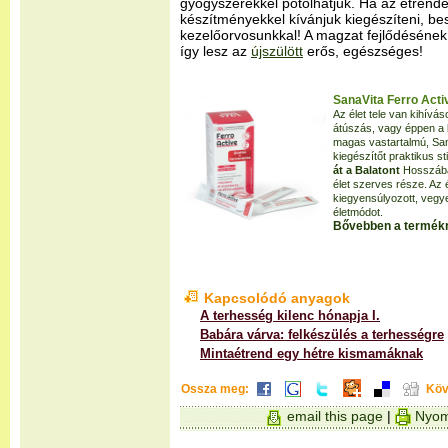
gyógyszerekkel pótolhatjuk. Ha az étrendet
készítményekkel kívánjuk kiegészíteni, be
kezelőorvosunkkal! A magzat fejlődésének 
így lesz az
újszülött
erős, egészséges!
SanaVita Ferro Acti
Az élet tele van kihívás
átúszás, vagy éppen a
magas vastartalmú, San
kiegészítőt praktikus s
át a Balatont
Hosszában
élet szerves része. Az 
kiegyensúlyozott, vegy
életmódot.
Bővebben a termékr
Kapcsolódó anyagok
A terhesség kilenc hónapja I.
Babára várva: felkészülés a terhességre
Mintaétrend egy hétre kismamáknak
Ossza meg:
Köv
email this page
|
Nyom