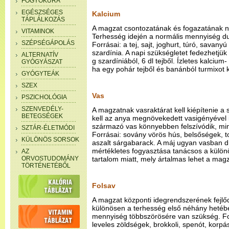
FOGYÓKÚRA
EGÉSZSÉGES
Kalcium
TÁPLÁLKOZÁS
A magzat csontozatának és fogazatának né
VITAMINOK
Terhesség idején a normális mennyiség dup
SZÉPSÉGÁPOLÁS
Forrásai: a tej, sajt, joghurt, túró, savan
szardínia. A napi szükségletet fedezhetjük
ALTERNATÍV
g szardíniából, 6 dl tejből. Ízletes kalciu
GYÓGYÁSZAT
ha egy pohár tejből és banánból turmixot 
GYÓGYTEÁK
SZEX
Vas
PSZICHOLÓGIA
SZENVEDÉLY-
A magzatnak vasraktárat kell kiépítenie a 
BETEGSÉGEK
kell az anya megnövekedett vasigényével is.
származó vas könnyebben felszívódik, min
SZTÁR-ÉLETMÓDI
Forrásai: sovány vörös hús, belsőségek, t
KÜLÖNÖS SORSOK
aszalt sárgabarack. A máj ugyan vasban d
mértékletes fogyasztása tanácsos a külö
AZ
ORVOSTUDOMÁNY
tartalom miatt, mely ártalmas lehet a magz
TÖRTÉNETÉBŐL
Folsav
A magzat központi idegrendszerének fejl
különösen a terhesség első néhány hetébe
mennyiség többszörösére van szükség. Forr
leveles zöldségek, brokkoli, spenót, korpá