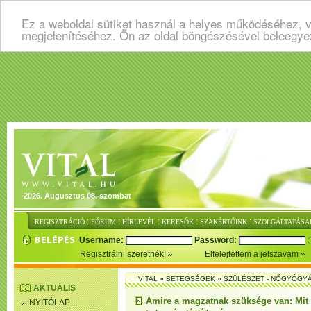
Ez a weboldal sütiket használ a helyes működéséhez, v
megjelenítéséhez. Ön az oldal böngészésével beleegye
2026. Augusztus 08. szombat
:
:
:
:
:
REGISZTRÁCIÓ
FÓRUM
HÍRLEVÉL
KERESŐK
SZAKÉRTŐINK
SZOLGÁLTATÁSA
Username:
Password:
Regisztrálni szeretnék!
Elfelejtettem a jelszavam
VITAL
»
BETEGSÉGEK
»
SZÜLÉSZET - NŐGYÓGY
AKTUÁLIS
Amire a magzatnak szüksége van: Mi
NYITÓLAP