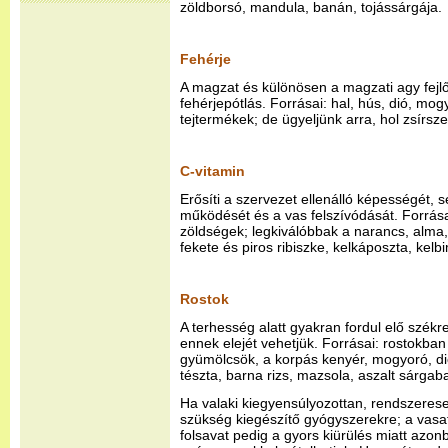
zöldborsó, mandula, banán, tojássárgája.
Fehérje
A magzat és különösen a magzati agy fejl
fehérjepótlás. Forrásai: hal, hús, dió, mog
tejtermékek; de ügyeljünk arra, hol zsírs
C-vitamin
Erősíti a szervezet ellenálló képességét, 
működését és a vas felszívódását. Forrása
zöldségek; legkiválóbbak a narancs, alma,
fekete és piros ribiszke, kelkáposzta, kelb
Rostok
A terhesség alatt gyakran fordul elő székr
ennek elejét vehetjük. Forrásai: rostokba
gyümölcsök, a korpás kenyér, mogyoró, dió,
tészta, barna rizs, mazsola, aszalt sárgaba
Ha valaki kiegyensúlyozottan, rendszeresen
szükség kiegészítő gyógyszerekre; a vasat
folsavat pedig a gyors kiürülés miatt azo