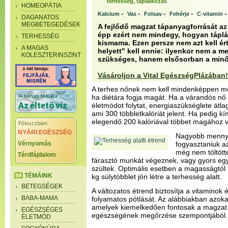
terhesség, táplálkozás
HOMEOPÁTIA
-
-
-
-
Kalcium
Vas
Folsav
Fehérje
C-vitamin
DAGANATOS
MEGBETEGEDÉSEK
A fejlődő magzat tápanyagforrását az 
épp ezért nem mindegy, hogyan táplál
TERHESSÉG
kismama. Ezen persze nem azt kell é
A MAGAS
helyett" kell ennie: ilyenkor nem a 
KOLESZTERINSZINT
szükséges, hanem elsősorban a minő
Vásároljon a Vital EgészségPlázában!
A terhes nőnek nem kell mindenképpen meg
ha diétára fogja magát. Ha a várandós nő 
életmódot folytat, energiaszükséglete át
ami 300 többletkalóriát jelent. Ha pedig kí
elegendő 200 kalóriával többet magához v
NYÁRI EGÉSZSÉG
Nagyobb mennyis
Vérnyomás
fogyasztaniuk a
még nem töltött
Térdfájdalom
fárasztó munkát végeznek, vagy gyors e
szültek. Optimális esetben a magasságtól 
TÉMÁINK
kg súlytöbblet jön létre a terhesség alatt.
BETEGSÉGEK
A változatos étrend biztosítja a vitaminok
BABA-MAMA
folyamatos pótlását. Az alábbiakban azokat
amelyek kiemelkedően fontosak a magzat 
EGÉSZSÉGES
egészségének megőrzése szempontjából.
ÉLETMÓD