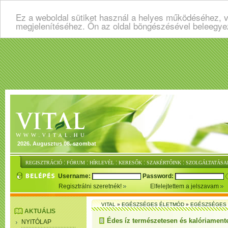
Ez a weboldal sütiket használ a helyes működéséhez, v
megjelenítéséhez. Ön az oldal böngészésével beleegye
2026. Augusztus 08. szombat
:
:
:
:
:
REGISZTRÁCIÓ
FÓRUM
HÍRLEVÉL
KERESŐK
SZAKÉRTŐINK
SZOLGÁLTATÁSA
Username:
Password:
Regisztrálni szeretnék!
Elfelejtettem a jelszavam
VITAL
»
EGÉSZSÉGES ÉLETMÓD
»
EGÉSZSÉGES 
AKTUÁLIS
Édes íz természetesen és kalóriament
NYITÓLAP