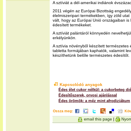
A sztíviát a dél-amerikai indiánok évszáza
2011 végén az Európai Bizottság engedélye
élelmiszeripari termékekben, így zöld utat 
vált, hogy az Európai Unió országaiban is
édesített termékeket.
A sztíviát palántáról könnyedén nevelhetj
erkélyünkön.
A sztívia növényből készített természetes 
tabletta formájában kaphatók, valamint lev
készíthetünk belőle természetes édesítőt.
Kapcsolódó anyagok
Édes élet cukor nélkül: a cukorbeteg dié
Édesítőszerek, orvosi ajánlással
Édes örömök: a méz mint afrodiziákum
Ossza meg:
Köv
email this page
|
Nyom