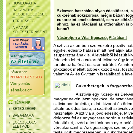
HOMEOPÁTIA
DAGANATOS
Szívesen használna olyan édesítőszert, 
MEGBETEGEDÉSEK
cukorénak sokszorosa, mégis bátran fogy
cukorszint emelkedésétől, sem az elhízás
TERHESSÉG
ahhoz, ha ez ráadásul az otthonában is 
A MAGAS
lenne?
KOLESZTERINSZINT
Vásároljon a Vital EgészségPlázában!
A sztívia az emberi szervezetre pozitív h
egyike, édesítő hatása miatt hívhatjuk ak
szupersztárjának is. A leveleiből készült 
édesebb lehet a cukornál. Mindez úgy leh
tartalmaz kalóriát és szénhidrátot. Az inte
glikozidok mellett többek között vas, foszf
valamint A- és C-vitamin is található a leve
NYÁRI EGÉSZSÉG
Vérnyomás
Cukorbetegek is fogyasztha
Térdfájdalom
A sztívia egy Közép- és Dél-
magyar nevén jázminpakóca, de szteviának
TÉMÁINK
sztívia por, tabletta, oldat, kivonat és őr
alkalmas édesítésre, a szárított sztívialev
BETEGSÉGEK
használják. A sztívia a jövő édesítője. Mi
BABA-MAMA
dolgozza fel az anyagcsere során a sztívia
EGÉSZSÉGES
édesítőket, ezért a testünk nem nyer belől
ÉLETMÓD
vércukorszintre. Az egészséges személyek
testsúlyuk megőrzésében, a cukorbetegek 