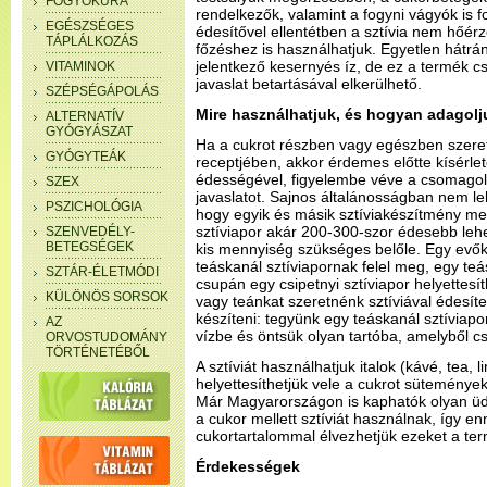
FOGYÓKÚRA
rendelkezők, valamint a fogyni vágyók is 
EGÉSZSÉGES
édesítővel ellentétben a sztívia nem hőér
TÁPLÁLKOZÁS
főzéshez is használhatjuk. Egyetlen hátrá
jelentkező kesernyés íz, de ez a termék 
VITAMINOK
javaslat betartásával elkerülhető.
SZÉPSÉGÁPOLÁS
Mire használhatjuk, és hogyan adagol
ALTERNATÍV
GYÓGYÁSZAT
Ha a cukrot részben vagy egészben szeret
GYÓGYTEÁK
receptjében, akkor érdemes előtte kísérlet
édességével, figyelembe véve a csomagol
SZEX
javaslatot. Sajnos általánosságban nem l
PSZICHOLÓGIA
hogy egyik és másik sztíviakészítmény me
sztíviapor akár 200-300-szor édesebb lehe
SZENVEDÉLY-
BETEGSÉGEK
kis mennyiség szükséges belőle. Egy evők
teáskanál sztíviapornak felel meg, egy teá
SZTÁR-ÉLETMÓDI
csupán egy csipetnyi sztíviapor helyettesí
KÜLÖNÖS SORSOK
vagy teánkat szeretnénk sztíviával édesíte
készíteni: tegyünk egy teáskanál sztíviapor
AZ
vízbe és öntsük olyan tartóba, amelyből 
ORVOSTUDOMÁNY
TÖRTÉNETÉBŐL
A sztíviát használhatjuk italok (kávé, tea,
helyettesíthetjük vele a cukrot sütemény
Már Magyarországon is kaphatók olyan üdí
a cukor mellett sztíviát használnak, így 
cukortartalommal élvezhetjük ezeket a te
Érdekességek