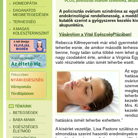
PCOS, policisztás ovárium szindróma, akupu
HOMEOPÁTIA
DAGANATOS
A policisztás ovárium szindróma az egyik
MEGBETEGEDÉSEK
endokrinológiai rendellenesség, a meddő
kutatók szerint a gyógyszeres kezelés kivá
TERHESSÉG
akupunktúra.
A MAGAS
KOLESZTERINSZINT
Vásároljon a Vital EgészségPlázában!
Rebecca Killmeyernek már első gyermekév
teherbe esnie, de amikor második terhessé
benne, hogy talán soha többé nem lehet 
nagy csodaként érte, amikor a Virginia Eg
való részvétele után ismét teherbe esett.
Az egy
hatásai
NYÁRI EGÉSZSÉG
ovári
szenve
Vérnyomás
meglep
Térdfájdalom
teherb
kezelé
Mrs. K
TÉMÁINK
kezelé
BETEGSÉGEK
rendsz
BABA-MAMA
hatására ismét teherbe eshettem.”
EGÉSZSÉGES
A kísérlet vezetője, Lisa Pastore szülész-
ÉLETMÓD
elmondása szerint hasonló eredményekre s