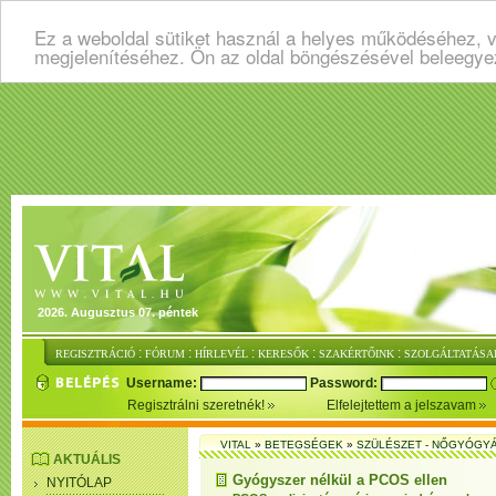
Ez a weboldal sütiket használ a helyes működéséhez, v
megjelenítéséhez. Ön az oldal böngészésével beleegye
2026. Augusztus 07. péntek
:
:
:
:
:
REGISZTRÁCIÓ
FÓRUM
HÍRLEVÉL
KERESŐK
SZAKÉRTŐINK
SZOLGÁLTATÁSA
Username:
Password:
Regisztrálni szeretnék!
Elfelejtettem a jelszavam
VITAL
»
BETEGSÉGEK
»
SZÜLÉSZET - NŐGYÓGY
AKTUÁLIS
Gyógyszer nélkül a PCOS ellen
NYITÓLAP