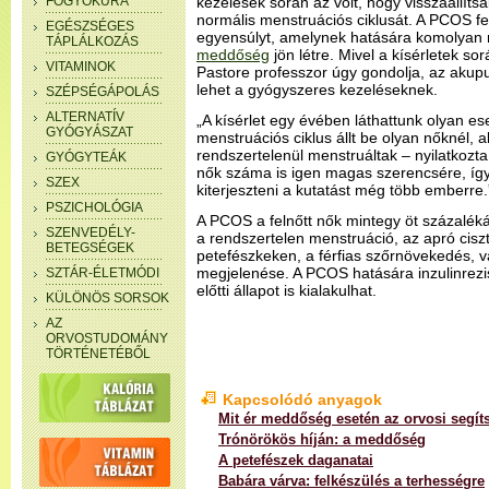
FOGYÓKÚRA
kezelések során az volt, hogy visszaállí
normális menstruációs ciklusát. A PCOS fe
EGÉSZSÉGES
egyensúlyt, amelynek hatására komolyan m
TÁPLÁLKOZÁS
meddőség
jön létre. Mivel a kísérletek s
VITAMINOK
Pastore professzor úgy gondolja, az akupu
lehet a gyógyszeres kezeléseknek.
SZÉPSÉGÁPOLÁS
ALTERNATÍV
„A kísérlet egy évében láthattunk olyan es
GYÓGYÁSZAT
menstruációs ciklus állt be olyan nőknél, a
rendszertelenül menstruáltak – nyilatkozta
GYÓGYTEÁK
nők száma is igen magas szerencsére, íg
SZEX
kiterjeszteni a kutatást még több emberre.
PSZICHOLÓGIA
A PCOS a felnőtt nők mintegy öt százalékát
SZENVEDÉLY-
a rendszertelen menstruáció, az apró cis
BETEGSÉGEK
petefészkeken, a férfias szőrnövekedés, v
megjelenése. A PCOS hatására inzulinrezi
SZTÁR-ÉLETMÓDI
előtti állapot is kialakulhat.
KÜLÖNÖS SORSOK
AZ
ORVOSTUDOMÁNY
TÖRTÉNETÉBŐL
Kapcsolódó anyagok
Mit ér meddőség esetén az orvosi segít
Trónörökös híján: a meddőség
A petefészek daganatai
Babára várva: felkészülés a terhességre