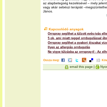
az alapbetegség kezelésével – mely jelent
vagy akár sebészi terápiát –megszüntethet
János.
Kapcsolódó anyagok
Orrspray segíthet a túlzott evés-ivás ell
5 ok, ami miatt reggel orrdugulással éb
Orrspray segíthet a gyakori éjszakai viz
Ilyen az allergiás orrdugulás
Ne vigye túlzásba az orrspray-t! - Az e
Ossza meg:
Köv
email this page
|
Nyom