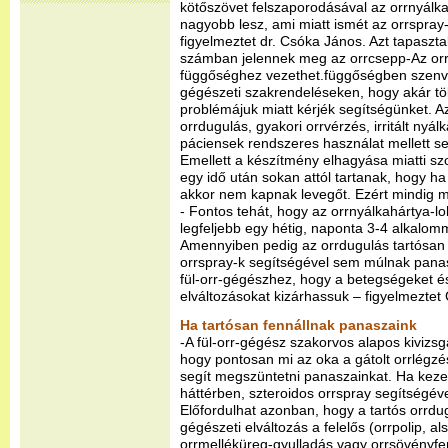
kötőszövet felszaporodásával az orrnyál
nagyobb lesz, ami miatt ismét az orrspray-
figyelmeztet dr. Csóka János. Azt tapaszt
számban jelennek meg az orrcsepp-Az orr
függőséghez vezethet.függőségben szenve
gégészeti szakrendeléseken, hogy akár tö
problémájuk miatt kérjék segítségünket. 
orrdugulás, gyakori orrvérzés, irritált nyálk
páciensek rendszeres használat mellett 
Emellett a készítmény elhagyása miatti szo
egy idő után sokan attól tartanak, hogy ha
akkor nem kapnak levegőt. Ezért mindig m
- Fontos tehát, hogy az orrnyálkahártya-l
legfeljebb egy hétig, naponta 3-4 alkalom
Amennyiben pedig az orrdugulás tartósan 
orrspray-k segítségével sem múlnak pana
fül-orr-gégészhez, hogy a betegségeket é
elváltozásokat kizárhassuk – figyelmeztet
Ha tartósan fennállnak panaszaink
-A fül-orr-gégész szakorvos alapos kivizsgá
hogy pontosan mi az oka a gátolt orrlégzé
segít megszüntetni panaszainkat. Ha kezel
háttérben, szteroidos orrspray segítségéve
Előfordulhat azonban, hogy a tartós orrdug
gégészeti elváltozás a felelős (orrpolip, al
orrmelléküreg-gyulladás vagy orrsövényfer