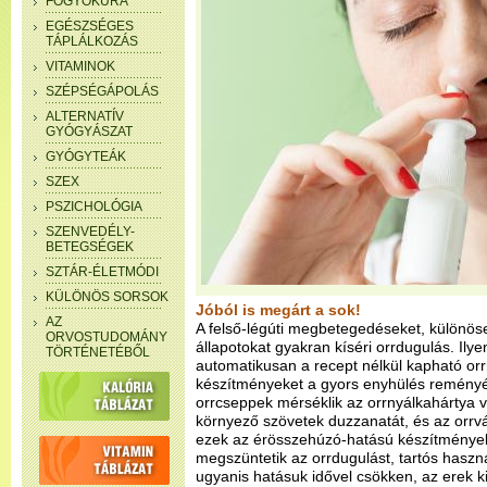
FOGYÓKÚRA
EGÉSZSÉGES
TÁPLÁLKOZÁS
VITAMINOK
SZÉPSÉGÁPOLÁS
ALTERNATÍV
GYÓGYÁSZAT
GYÓGYTEÁK
SZEX
PSZICHOLÓGIA
SZENVEDÉLY-
BETEGSÉGEK
SZTÁR-ÉLETMÓDI
KÜLÖNÖS SORSOK
Jóból is megárt a sok!
AZ
A felső-légúti megbetegedéseket, különö
ORVOSTUDOMÁNY
állapotokat gyakran kíséri orrdugulás. Ily
TÖRTÉNETÉBŐL
automatikusan a recept nélkül kapható orr
készítményeket a gyors enyhülés reményé
orrcseppek mérséklik az orrnyálkahártya vé
környező szövetek duzzanatát, és az orrvá
ezek az érösszehúzó-hatású készítmények 
megszüntetik az orrdugulást, tartós haszná
ugyanis hatásuk idővel csökken, az erek ki