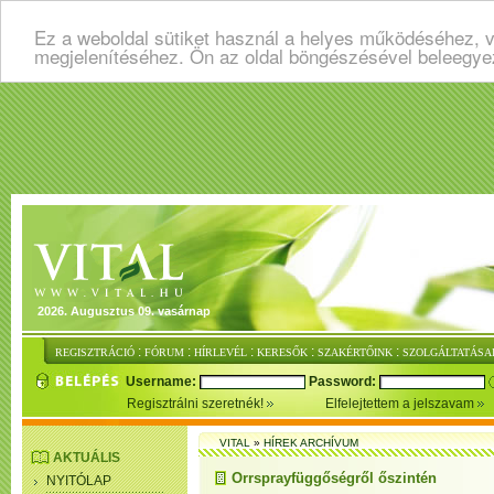
Ez a weboldal sütiket használ a helyes működéséhez, v
megjelenítéséhez. Ön az oldal böngészésével beleegye
2026. Augusztus 09. vasárnap
:
:
:
:
:
REGISZTRÁCIÓ
FÓRUM
HÍRLEVÉL
KERESŐK
SZAKÉRTŐINK
SZOLGÁLTATÁSA
Username:
Password:
Regisztrálni szeretnék!
Elfelejtettem a jelszavam
VITAL
»
HÍREK ARCHÍVUM
AKTUÁLIS
Orrsprayfüggőségről őszintén
NYITÓLAP