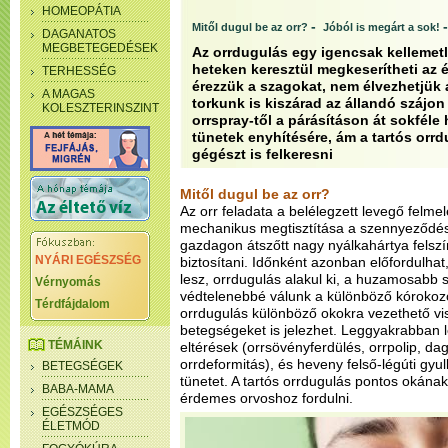
HOMEOPÁTIA
-
Mitől dugul be az orr?
Jóból is megárt a sok!
DAGANATOS
MEGBETEGEDÉSEK
Az orrdugulás egy igencsak kellemet
heteken keresztül megkeserítheti az 
TERHESSÉG
érezzük a szagokat, nem élvezhetjük a
A MAGAS
torkunk is kiszárad az állandó szájon 
KOLESZTERINSZINT
orrspray-től a párásításon át sokféle 
tünetek enyhítésére, ám a tartós orrd
gégészt is felkeresni
Mitől dugul be az orr?
Az orr feladata a belélegzett levegő felme
mechanikus megtisztítása a szennyeződése
gazdagon átszőtt nagy nyálkahártya felsz
NYÁRI EGÉSZSÉG
biztosítani. Időnként azonban előfordulhat
lesz, orrdugulás alakul ki, a huzamosabb s
Vérnyomás
védtelenebbé válunk a különböző kórokoz
Térdfájdalom
orrdugulás különböző okokra vezethető vi
betegségeket is jelezhet. Leggyakrabban lé
TÉMÁINK
eltérések (orrsövényferdülés, orrpolip, da
orrdeformitás), és heveny felső-légúti gyu
BETEGSÉGEK
tünetet. A tartós orrdugulás pontos oká
BABA-MAMA
érdemes orvoshoz fordulni.
EGÉSZSÉGES
ÉLETMÓD