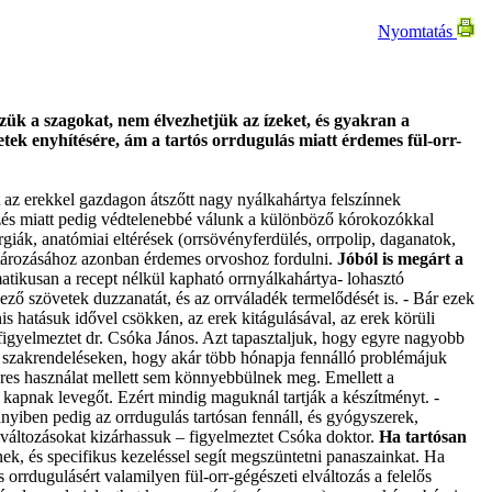
Nyomtatás
zük a szagokat, nem élvezhetjük az ízeket, és gyakran a
netek enyhítésére, ám a tartós orrdugulás miatt érdemes fül-orr-
t az erekkel gazdagon átszőtt nagy nyálkahártya felszínnek
égzés miatt pedig védtelenebbé válunk a különböző kórokozókkal
iák, anatómiai eltérések (orrsövényferdülés, orrpolip, daganatok,
határozásához azonban érdemes orvoshoz fordulni.
Jóból is megárt a
atikusan a recept nélkül kapható orrnyálkahártya- lohasztó
ző szövetek duzzanatát, és az orrváladék termelődését is. - Bár ezek
s hatásuk idővel csökken, az erek kitágulásával, az erek körüli
figyelmeztet dr. Csóka János. Azt tapasztaljuk, hogy egyre nagyobb
 szakrendeléseken, hogy akár több hónapja fennálló problémájuk
szeres használat mellett sem könnyebbülnek meg. Emellett a
m kapnak levegőt. Ezért mindig maguknál tartják a készítményt. -
yiben pedig az orrdugulás tartósan fennáll, és gyógyszerek,
lváltozásokat kizárhassuk – figyelmeztet Csóka doktor.
Ha tartósan
nek, és specifikus kezeléssel segít megszüntetni panaszainkat. Ha
 orrdugulásért valamilyen fül-orr-gégészeti elváltozás a felelős