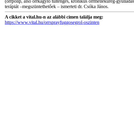
(orrpolip, alsó orrkagyló túltengés, krónikus orrmelléküreg-gyulladá
terápiát –megszüntethetőek – ismerteti dr. Csóka János.
A cikket a vital.hu-n az alábbi címen találja meg:
https://www.vital.hu/orrsprayfuggosegrol-oszinten