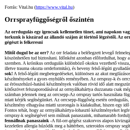
Forrás: Vital.hu (
https://www.vital.hu
)
Orrsprayfüggőségről őszintén
Az orrdugulás egy igencsak kellemetlen tünet, ami napokon vagy
torkunk is kiszárad az állandó szájon át történő légzéstől. Az or
gégészt is felkeresni
Mitől dugul be az orr?
Az orr feladata a belélegzett levegő felmele
köszönhetően tud biztosítani. Időnként azonban előfordulhat, hogy a
szemben. A krónikus orrdugulás különböző okokra vezethető vissza, é
illetve trauma okozta orrdeformitás), és heveny felső-légúti gyull
sok!
A felső-légúti megbetegedéseket, különösen az akut megfázásos 
készítményeket a gyors enyhülés reményében. Az orrspray-k és orrcse
az érösszehúzó-hatású készítmények valóban rövid idő alatt megszünte
kötőszövet felszaporodásával az orrnyálkahártya duzzanata csak még 
számban jelennek meg az orrcsepp-Az orrspray tartós használata fü
miatt kérjék segítségünket. Az orrcsepp-függőség esetén orrdugulás, 
készítmény elhagyása miatti szorongás is kialakulhat, hiszen egy idő
Fontos tehát, hogy az orrnyálkahártya-lohasztó készítményeket legf
orrspray-k segítségével sem múlnak panaszaink, mihamarabb fordulju
fennállnak panaszaink
-A fül-orr-gégész szakorvos alapos kivizsgál
kezeletlen allergia húzódik meg a háttérben, szteroidos orrspray segí