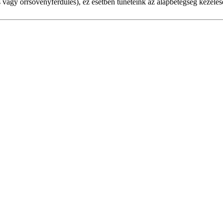
s vagy orrsövényferdülés), ez esetben tüneteink az alapbetegség kezelés