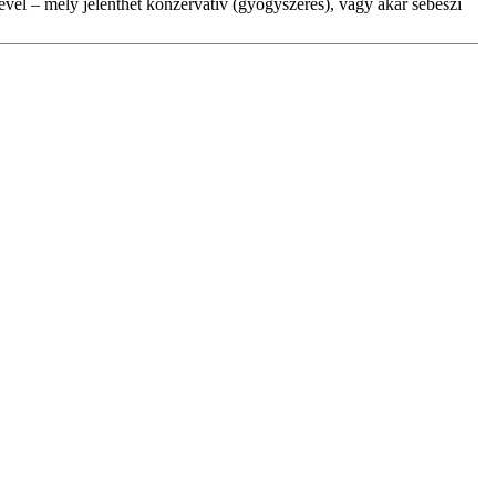
ével – mely jelenthet konzervatív (gyógyszeres), vagy akár sebészi