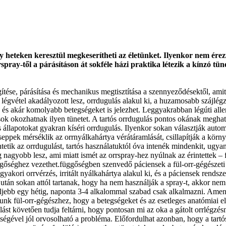
 heteken keresztül megkeserítheti az életünket. Ilyenkor nem érez
rspray-től a párásításon át sokféle házi praktika létezik a kínzó tü
gítése, párásítása és mechanikus megtisztítása a szennyeződésektől, ami
 légvétel akadályozott lesz, orrdugulás alakul ki, a huzamosabb szájl
s akár komolyabb betegségeket is jelezhet. Leggyakrabban légúti allerg
adások okozhatnak ilyen tünetet. A tartós orrdugulás pontos okának meg
állapotokat gyakran kíséri orrdugulás. Ilyenkor sokan választják autom
ppek mérséklik az orrnyálkahártya vérátáramlását, csillapítják a környe
tik az orrdugulást, tartós használatuktól óva intenék mindenkit, ugyani
nagyobb lesz, ami miatt ismét az orrspray-hez nyúlnak az érintettek – 
ggőséghez vezethet.függőségben szenvedő páciensek a fül-orr-gégészeti
gyakori orrvérzés, irritált nyálkahártya alakul ki, és a páciensek rend
 után sokan attól tartanak, hogy ha nem használják a spray-t, akkor ne
eljebb egy hétig, naponta 3-4 alkalommal szabad csak alkalmazni. Amenn
nk fül-orr-gégészhez, hogy a betegségeket és az esetleges anatómiai e
ást követően tudja feltárni, hogy pontosan mi az oka a gátolt orrlégzés
tségével jól orvosolható a probléma. Előfordulhat azonban, hogy a tartós