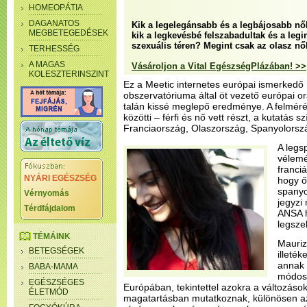
HOMEOPÁTIA
DAGANATOS
Kik a legelegánsabb és a legbájosabb n
MEGBETEGEDÉSEK
kik a legkevésbé felszabadultak és a leg
szexuális téren? Megint csak az olasz nő
TERHESSÉG
A MAGAS
Vásároljon a Vital EgészségPlázában! >>
KOLESZTERINSZINT
Ez a Meetic internetes európai ismerkedő 
obszervatóriuma által öt vezető európai o
talán kissé meglepő eredménye. A felméré
közötti – férfi és nő vett részt, a kutatás
Franciaország, Olaszország, Spanyolorszá
A legs
vélemé
franciá
NYÁRI EGÉSZSÉG
hogy ő
spanyol
Vérnyomás
jegyzi
Térdfájdalom
ANSA h
legsze
TÉMÁINK
Mauriz
BETEGSÉGEK
illeté
annak 
BABA-MAMA
módosu
EGÉSZSÉGES
Európában, tekintettel azokra a változáso
ÉLETMÓD
magatartásban mutatkoznak, különösen az