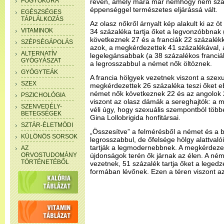
FOGYÓKÚRA
révén, amely mára már nemhogy nem szá
éppenséggel természetes eljárássá vált.
EGÉSZSÉGES
TÁPLÁLKOZÁS
Az olasz nőkről árnyalt kép alakult ki az 
VITAMINOK
34 százaléka tartja őket a legvonzóbbnak
következnek 27 és a franciák 22 százalékk
SZÉPSÉGÁPOLÁS
azok, a megkérdezettek 41 százalékával, a
ALTERNATÍV
legelegánsabbak (a 38 százalékos franciák 
GYÓGYÁSZAT
a legrosszabbul a német nők öltöznek.
GYÓGYTEÁK
A francia hölgyek vezetnek viszont a szex
SZEX
megkérdezettek 26 százaléka teszi őket e
német nők következnek 22 és az angolok 2
PSZICHOLÓGIA
viszont az olasz dámák a sereghajtók: a 
SZENVEDÉLY-
véli úgy, hogy szexuális szempontból töb
BETEGSÉGEK
Gina Lollobrigida honfitársai.
SZTÁR-ÉLETMÓDI
„Összesítve” a felmérésből a német és a br
KÜLÖNÖS SORSOK
legrosszabbul, de őfelsége hölgy alattvalói
tartják a legmodernebbnek. A megkérdezet
AZ
ORVOSTUDOMÁNY
újdonságok terén ők járnak az élen. A né
TÖRTÉNETÉBŐL
vezetnek, 51 százalék tartja őket a leged
formában lévőnek. Ezen a téren viszont az