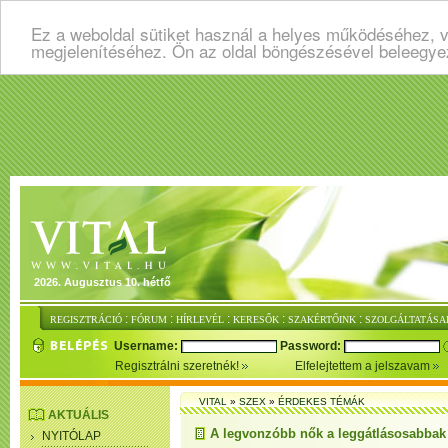
Ez a weboldal sütiket használ a helyes működéséhez, v
megjelenítéséhez. Ön az oldal böngészésével beleegye
2026. Augusztus 10. hétfő
:
:
:
:
:
REGISZTRÁCIÓ
FÓRUM
HÍRLEVÉL
KERESŐK
SZAKÉRTŐINK
SZOLGÁLTATÁSA
Username:
Password:
Regisztrálni szeretnék!
Elfelejtettem a jelszavam
VITAL
»
SZEX
»
ÉRDEKES TÉMÁK
AKTUÁLIS
A legvonzóbb nők a leggátlásosabbak
NYITÓLAP