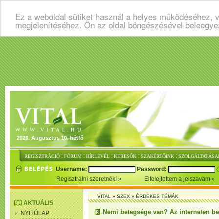
Ez a weboldal sütiket használ a helyes működéséhez, v
megjelenítéséhez. Ön az oldal böngészésével beleegye
2026. Augusztus 10. hétfő
:
:
:
:
:
REGISZTRÁCIÓ
FÓRUM
HÍRLEVÉL
KERESŐK
SZAKÉRTŐINK
SZOLGÁLTATÁSA
Username:
Password:
Regisztrálni szeretnék!
Elfelejtettem a jelszavam
VITAL
»
SZEX
»
ÉRDEKES TÉMÁK
AKTUÁLIS
Nemi betegsége van? Az interneten bev
NYITÓLAP