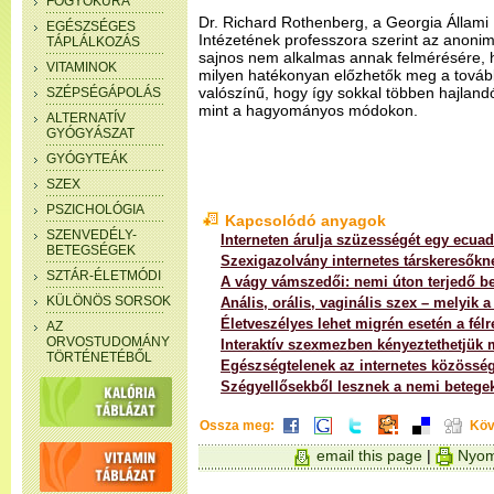
FOGYÓKÚRA
Dr. Richard Rothenberg, a Georgia Állam
EGÉSZSÉGES
Intézetének professzora szerint az anonimi
TÁPLÁLKOZÁS
sajnos nem alkalmas annak felmérésére, h
VITAMINOK
milyen hatékonyan előzhetők meg a továb
valószínű, hogy így sokkal többen hajlandó
SZÉPSÉGÁPOLÁS
mint a hagyományos módokon.
ALTERNATÍV
GYÓGYÁSZAT
GYÓGYTEÁK
SZEX
PSZICHOLÓGIA
Kapcsolódó anyagok
SZENVEDÉLY-
Interneten árulja szüzességét egy ecuad
BETEGSÉGEK
Szexigazolvány internetes társkeresőkn
SZTÁR-ÉLETMÓDI
A vágy vámszedői: nemi úton terjedő b
KÜLÖNÖS SORSOK
Anális, orális, vaginális szex – melyik 
Életveszélyes lehet migrén esetén a félr
AZ
ORVOSTUDOMÁNY
Interaktív szexmezben kényeztethetjük
TÖRTÉNETÉBŐL
Egészségtelenek az internetes közösség
Szégyellősekből lesznek a nemi betege
Ossza meg:
Köv
email this page
|
Nyom