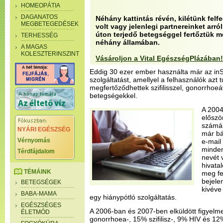
HOMEOPÁTIA
DAGANATOS
Néhány kattintás révén, kilétünk felfe
MEGBETEGEDÉSEK
volt vagy jelenlegi partnereinket arró
úton terjedő betegséggel fertőztük m
TERHESSÉG
néhány államában.
A MAGAS
KOLESZTERINSZINT
Vásároljon a Vital EgészségPlázában!
Eddig 30 ezer ember használta már az in
szolgáltatást, amellyel a felhasználók azt 
megfertőződhettek szifilisszel, gonorrhoe
betegségekkel.
A 2004
előszö
számár
NYÁRI EGÉSZSÉG
már bá
Vérnyomás
e-mail
minden
Térdfájdalom
nevét 
hivata
TÉMÁINK
meg fe
bejele
BETEGSÉGEK
kivéve 
BABA-MAMA
egy hiánypótló szolgáltatás.
EGÉSZSÉGES
A 2006-ban és 2007-ben elküldött figyelm
ÉLETMÓD
gonorrhoea-, 15% szifilisz-, 9% HIV és 12