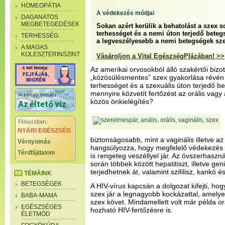
HOMEOPÁTIA
A védekezés módjai
DAGANATOS
MEGBETEGEDÉSEK
Sokan azért kerülik a behatolást a szex s
terhességet és a nemi úton terjedő bete
TERHESSÉG
a legveszélyesebb a nemi betegségek s
A MAGAS
KOLESZTERINSZINT
Vásároljon a Vital EgészségPlázában! >>
Az amerikai orvosokból álló szakértői bizo
„közösülésmentes” szex gyakorlása révén 
terhességet és a szexuális úton terjedő b
mennyire közvetít fertőzést az orális vagy
közös önkielégítés?
NYÁRI EGÉSZSÉG
biztonságosabb, mint a vaginális illetve a
Vérnyomás
hangsúlyozza, hogy megfelelő védekezés 
Térdfájdalom
is rengeteg veszéllyel jár. Az óvszerhaszná
során többek között hepatitiszt, illetve gen
terjedhetnek át, valamint szifilisz, kankó é
TÉMÁINK
BETEGSÉGEK
A HIV-vírus kapcsán a dolgozat kifejti, hog
szex jár a legnagyobb kockázattal, amelyet
BABA-MAMA
szex követ. Mindamellett volt már példa o
EGÉSZSÉGES
hozható HIV-fertőzésre is.
ÉLETMÓD