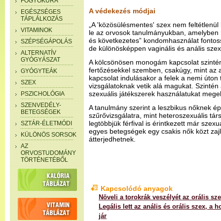
FOGYÓKÚRA
A védekezés módjai
EGÉSZSÉGES
TÁPLÁLKOZÁS
„A 'közösülésmentes' szex nem feltétlenül
VITAMINOK
le az orvosok tanulmányukban, amelyben 
és következetes” kondomhasználat fontos
SZÉPSÉGÁPOLÁS
de különösképpen vaginális és anális szex
ALTERNATÍV
GYÓGYÁSZAT
A kölcsönösen monogám kapcsolat szintén
fertőzésekkel szemben, csakúgy, mint az 
GYÓGYTEÁK
kapcsolat indulásakor a felek a nemi úton
SZEX
vizsgálatoknak vetik alá magukat. Szintén 
szexuális játékszerek használatukat megelő
PSZICHOLÓGIA
SZENVEDÉLY-
A tanulmány szerint a leszbikus nőknek 
BETEGSÉGEK
szűrővizsgálatra, mint heteroszexuális tár
legtöbbjük férfival is érintkezett már szex
SZTÁR-ÉLETMÓDI
egyes betegségek egy csakis nők közt zajl
KÜLÖNÖS SORSOK
átterjedhetnek.
AZ
ORVOSTUDOMÁNY
TÖRTÉNETÉBŐL
Kapcsolódó anyagok
Növeli a torokrák veszélyét az orális sz
Legális lett az anális és orális szex, a
jár