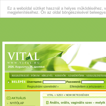
Ez a weboldal sütiket használ a helyes működéséhez, v
megjelenítéséhez. Ön az oldal böngészésével beleegye
2026. Augusztus 08. szombat
:
:
:
:
:
REGISZTRÁCIÓ
FÓRUM
HÍRLEVÉL
KERESŐK
SZAKÉRTŐINK
SZOLGÁLTATÁSA
Username:
Password:
Regisztrálni szeretnék!
Elfelejtettem a jelszavam
VITAL
»
SZEX
»
NEMI BETEGSÉGEK
AKTUÁLIS
Anális, orális, vaginális szex – melyi
NYITÓLAP