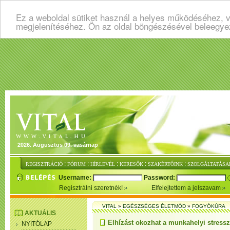
Ez a weboldal sütiket használ a helyes működéséhez, v
megjelenítéséhez. Ön az oldal böngészésével beleegye
2026. Augusztus 09. vasárnap
:
:
:
:
:
REGISZTRÁCIÓ
FÓRUM
HÍRLEVÉL
KERESŐK
SZAKÉRTŐINK
SZOLGÁLTATÁSA
Username:
Password:
Regisztrálni szeretnék!
Elfelejtettem a jelszavam
VITAL
»
EGÉSZSÉGES ÉLETMÓD
»
FOGYÓKÚRA
AKTUÁLIS
Elhízást okozhat a munkahelyi stressz
NYITÓLAP