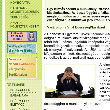
HOMEOPÁTIA
DAGANATOS
Egy kutatás szerint a munkahelyi stressz 
MEGBETEGEDÉSEK
kialakulásához. Az összefüggést a fizikai 
meglepő módon azonban az egészséges 
TERHESSÉG
ellensúlyozni a munkával járó krónikus s
A MAGAS
KOLESZTERINSZINT
Vásároljon a Vital EgészségPlázában!
A Rochesteri Egyetem Orvosi Karának ku
dolgozó munkavállalókat vizsgáltak meg.
fehér bőrű, házas, legalább középfokú vég
kereső dolgozók testsúlya megfelelt az o
uk bizonyult túlsúlyosnak. Az USA-ban a f
kifejezetten elhízott, összességében pedi
rendelkezik az optimálisnál nagyobb testt
NYÁRI EGÉSZSÉG
A felm
többsé
Vérnyomás
aktivi
Térdfájdalom
órát n
túlsúly
napi n
TÉMÁINK
kal nö
BETEGSÉGEK
összef
BABA-MAMA
tisztá
a tanu
EGÉSZSÉGES
összefügghet a munkahelyi stresszel.
ÉLETMÓD