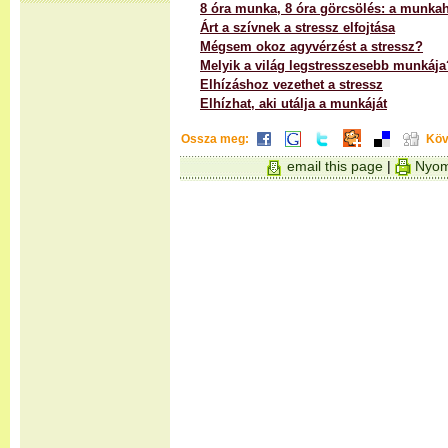
8 óra munka, 8 óra görcsölés: a munkahe
Árt a szívnek a stressz elfojtása
Mégsem okoz agyvérzést a stressz?
Melyik a világ legstresszesebb munkája
Elhízáshoz vezethet a stressz
Elhízhat, aki utálja a munkáját
Ossza meg:
Köv
email this page
|
Nyom