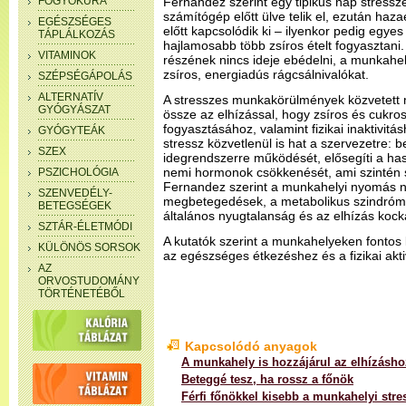
FOGYÓKÚRA
Fernandez szerint egy tipikus nap stress
számítógép előtt ülve telik el, ezután haza
EGÉSZSÉGES
előtt kapcsolódik ki – ilyenkor pedig egye
TÁPLÁLKOZÁS
hajlamosabb több zsíros ételt fogyasztani
VITAMINOK
részének nincs ideje ebédelni, a munkahe
zsíros, energiadús rágcsálnivalókat.
SZÉPSÉGÁPOLÁS
ALTERNATÍV
A stresszes munkakörülmények közvetett 
GYÓGYÁSZAT
össze az elhízással, hogy zsíros és cukro
fogyasztásához, valamint fizikai inaktivitá
GYÓGYTEÁK
stressz közvetlenül is hat a szervezetre: b
SZEX
idegrendszerre működését, elősegíti a has
nemi hormonok csökkenését, ami szintén 
PSZICHOLÓGIA
Fernandez szerint a munkahelyi nyomás nö
SZENVEDÉLY-
megbetegedések, a metabolikus szindróma
BETEGSÉGEK
általános nyugtalanság és az elhízás kock
SZTÁR-ÉLETMÓDI
A kutatók szerint a munkahelyeken fontos 
KÜLÖNÖS SORSOK
az egészséges étkezéshez és a fizikai akti
AZ
ORVOSTUDOMÁNY
TÖRTÉNETÉBŐL
Kapcsolódó anyagok
A munkahely is hozzájárul az elhízásho
Beteggé tesz, ha rossz a főnök
Férfi főnökkel kisebb a munkahelyi stre