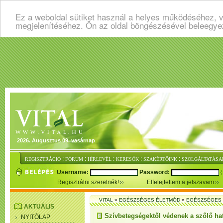
Ez a weboldal sütiket használ a helyes működéséhez, v
megjelenítéséhez. Ön az oldal böngészésével beleegye
2026. Augusztus 09. vasárnap
:
:
:
:
:
REGISZTRÁCIÓ
FÓRUM
HÍRLEVÉL
KERESŐK
SZAKÉRTŐINK
SZOLGÁLTATÁSA
Username:
Password:
Regisztrálni szeretnék!
Elfelejtettem a jelszavam
VITAL
»
EGÉSZSÉGES ÉLETMÓD
»
EGÉSZSÉGES 
AKTUÁLIS
Szívbetegségektől védenek a szőlő ha
NYITÓLAP