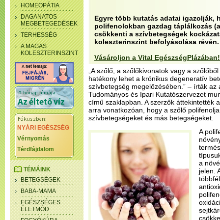
HOMEOPÁTIA
DAGANATOS
Egyre több kutatás adatai igazolják,
MEGBETEGEDÉSEK
polifenolokban gazdag táplálkozás (a
csökkenti a szívbetegségek kockázatá
TERHESSÉG
koleszterinszint befolyásolása révén.
A MAGAS
KOLESZTERINSZINT
Vásároljon a Vital EgészségPlázában!
„A szőlő, a szőlőkivonatok vagy a szőlőbő
hatékony lehet a krónikus degeneratív bet
szívbetegség megelőzésében.” – írták az a
Tudományos és Ipari Kutatószervezet munk
című szaklapban. A szerzők áttekintették 
arra vonatkozóan, hogy a szőlő polifenolj
szívbetegségeket és más betegségeket.
NYÁRI EGÉSZSÉG
A poli
Vérnyomás
növény
termés
Térdfájdalom
típusuk
a növé
TÉMÁINK
jelen. 
többfél
BETEGSÉGEK
antiox
BABA-MAMA
polife
oxidác
EGÉSZSÉGES
ÉLETMÓD
sejtká
csökke