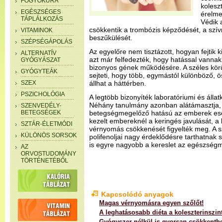
FOGYÓKÚRA
koleszt
EGÉSZSÉGES
érelme
TÁPLÁLKOZÁS
Védik 
csökkentik a trombózis képződését, a szív
VITAMINOK
beszűkülését.
SZÉPSÉGÁPOLÁS
Az egyelőre nem tisztázott, hogyan fejtik k
ALTERNATÍV
azt már felfedezték, hogy hatással vannak 
GYÓGYÁSZAT
bizonyos gének működésére. A széles kör
GYÓGYTEÁK
sejteti, hogy több, egymástól különböző
SZEX
állhat a háttérben.
PSZICHOLÓGIA
A legtöbb bizonyíték laboratóriumi és állat
Néhány tanulmány azonban alátámasztja, 
SZENVEDÉLY-
BETEGSÉGEK
betegségmegelőző hatású az emberek ese
kezelt embereknél a keringés javulását, a 
SZTÁR-ÉLETMÓDI
vérnyomás csökkenését figyelték meg. A sz
KÜLÖNÖS SORSOK
polifenoljai nagy érdeklődésre tarthatnak
is egyre nagyobb a kereslet az egészség
AZ
ORVOSTUDOMÁNY
TÖRTÉNETÉBŐL
Kapcsolódó anyagok
Magas vérnyomásra egyen szőlőt!
A leghatásosabb diéta a koleszterinszint
Gyógyszer nélkül is gyorsan csökkenthe