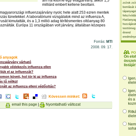
ám ha kitörne egy világjárvány, akkor 1,5
zsírok zsí
milliárd embert kellene beoltani.
bomlását 
tápanyago
ji magyarországi influenzajárvány nyolc hete alatt 253 ezren mentek
felszívódá
nzás tünetekkel. A laboratóriumi vizsgálatok mind az influenza A,
Hatóanyag
rusát kimutatták, és a 1,3 millió adag térítésmentes oltóanyag 80
hozzájárul
asználták. Európa 11 országában volt járvány, általában közepes
testtömeg
étrend
eredmény
Forrás:
MTI
2008. 09. 17.
PO
Ön elo
ó anyagok
összet
enzajárvány várható
listáját
nyabb védekezés influenza ellen
jük el az influenzát?
mon követi, hol tör ki az influenza
Igen
ás tű nélkül
élel
nált az influenza elleni védőoltás?
Igen
élel
Kövessen minket:
és a
kozm
email this page
|
Nyomtatható változat
Ritk
élel
Nem,
soha