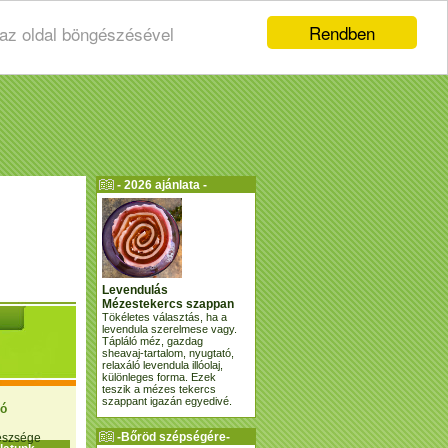
Rendben
 az oldal böngészésével
- 2026 ajánlata -
Levendulás
Mézestekercs szappan
Tökéletes választás, ha a
levendula szerelmese vagy.
Tápláló méz, gazdag
sheavaj-tartalom, nyugtató,
relaxáló levendula illóolaj,
különleges forma. Ezek
teszik a mézes tekercs
szappant igazán egyedivé.
ió
-Bőröd szépségére-
gészsége