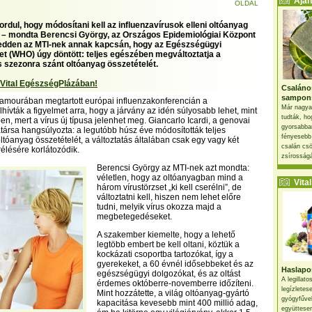
Ajánl
OLDAL
rdul, hogy módosítani kell az influenzavírusok elleni oltóanyag
 – mondta Berencsi György, az Országos Epidemiológiai Központ
edden az MTI-nek annak kapcsán, hogy az Egészségügyi
et (WHO) úgy döntött: teljes egészében megváltoztatja a
 szezonra szánt oltóanyag összetételét.
 Vital EgészségPlázában!
Csaláno
sampon
ilamourában megtartott európai influenzakonferencián a
Már nagya
hívták a figyelmet arra, hogy a járvány az idén súlyosabb lehet, mint
tudták, ho
n, mert a vírus új típusa jelenhet meg. Giancarlo Icardi, a genovai
gyorsabban
rsa hangsúlyozta: a legutóbb húsz éve módosították teljes
fényesebb
tóanyag összetételét, a változtatás általában csak egy vagy két
csalán csö
rélésére korlátozódik.
zsírosságá
Berencsi György az MTI-nek azt mondta:
véletlen, hogy az oltóanyagban mind a
Vital 
három vírustörzset „ki kell cserélni”, de
változtatni kell, hiszen nem lehet előre
tudni, melyik vírus okozza majd a
megbetegedéseket.
A szakember kiemelte, hogy a lehető
legtöbb embert be kell oltani, köztük a
kockázati csoportba tartozókat, így a
gyerekeket, a 60 évnél idősebbeket és az
Haslapos
egészségügyi dolgozókat, és az oltást
A legillat
érdemes októberre-novemberre időzíteni.
legízletes
Mint hozzátette, a világ oltóanyag-gyártó
gyógyfűve
kapacitása kevesebb mint 400 millió adag,
együttesen