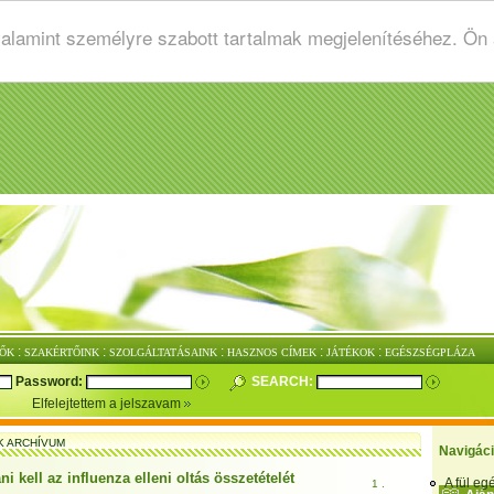
valamint személyre szabott tartalmak megjelenítéséhez. Ön
:
:
:
:
:
ŐK
SZAKÉRTŐINK
SZOLGÁLTATÁSAINK
HASZNOS CÍMEK
JÁTÉKOK
EGÉSZSÉGPLÁZA
Password:
SEARCH:
Elfelejtettem a jelszavam
K ARCHÍVUM
Navigác
i kell az influenza elleni oltás összetételét
A fül e
1 .