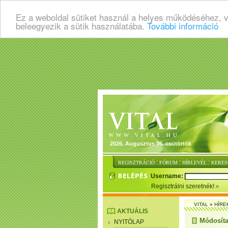
Ez a weboldal sütiket használ a helyes működéséhez, 
beleegyezik a sütik használatába.
További információ
2026. Augusztus 06. csütörtök
:
:
:
REGISZTRÁCIÓ
FÓRUM
HÍRLEVÉL
KERES
Username:
Regisztrálni szeretnék!
VITAL
»
HÍRE
AKTUÁLIS
Módosítan
NYITÓLAP