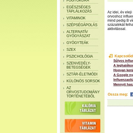
FOGYÓKÚRA
EGÉSZSÉGES
TÁPLÁLKOZÁS
Az idei, év ele
orvoshoz influe
VITAMINOK
mind pedig B ví
százalékát felh
SZÉPSÉGÁPOLÁS
aktivitással.
ALTERNATÍV
GYÓGYÁSZAT
GYÓGYTEÁK
SZEX
Kapcsolód
PSZICHOLÓGIA
Súlyos influ
SZENVEDÉLY-
A leghatéko
BETEGSÉGEK
Hogyan kerül
SZTÁR-ÉLETMÓDI
A Google nyo
Influenzaolt
KÜLÖNÖS SORSOK
Mennyit hasz
AZ
ORVOSTUDOMÁNY
Ossza meg:
TÖRTÉNETÉBŐL