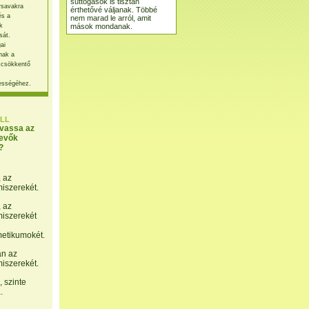
suttogások is tisztán
rsavakra
érthetővé váljanak. Többé
és a
nem marad le arról, amit
mások mondanak.
k
sát.
ai
nak a
 csökkentő
ességéhez.
LL
lvassa az
evők
?
, az
miszerekét.
, az
miszerekét
etikumokét.
án az
miszerekét.
 szinte
.