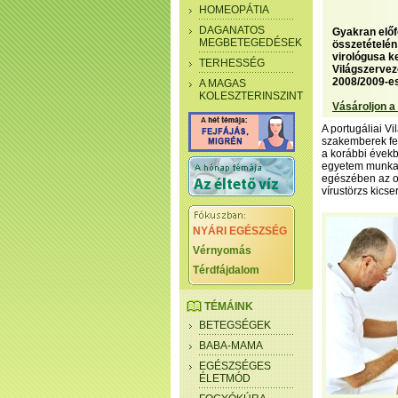
HOMEOPÁTIA
DAGANATOS
Gyakran előfo
MEGBETEGEDÉSEK
összetételén
virológusa k
TERHESSÉG
Világszervez
2008/2009-es
A MAGAS
KOLESZTERINSZINT
Vásároljon a
A portugáliai V
szakemberek fel
a korábbi évekbe
egyetem munkatá
egészében az ol
vírustörzs kicse
NYÁRI EGÉSZSÉG
Vérnyomás
Térdfájdalom
TÉMÁINK
BETEGSÉGEK
BABA-MAMA
EGÉSZSÉGES
ÉLETMÓD