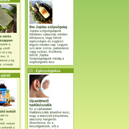
atunk
Bio Jojoba szépségolaj
Jojoba szépségolajunk
tökéletes választás minden
s-sörös
bőrtípusra, hogy bőröd
szappan
egészséges és sugárzó
legyen minden nap. Legyen
nyáink is
szó akár zsíros, pattanásos
gy sörtől
vagy száraz, érzékeny
 nő a haj,
bőrről, Jojoba
 lesz. A
Szépségolajunk mindig a
kkenti a haj
segítségedre lesz.
t, a korpát.
- Egészségpláza
ajánlatunk -
ajánló
Újratölthető
hallókészülék
Ez a Láthatatlan
ító koktél
Hallókészülék lehetővé teszi,
hogy a televíziót kényelmes,
osabb és
alacsony hangerőn
ebb
élvezhesse, és a
kből, melyek
beszélgetések, sőt a
 serkentik a