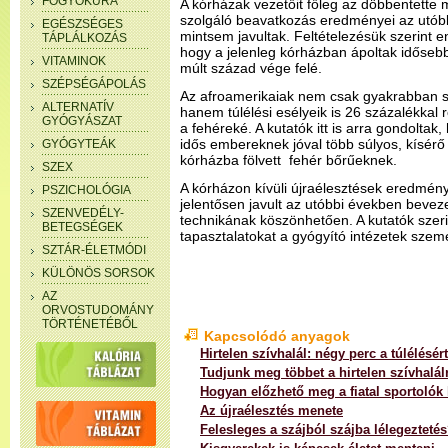
FOGYÓKÚRA
A kórházak vezetőit főleg az döbbentette
szolgáló beavatkozás eredményei az utóbb
EGÉSZSÉGES
mintsem javultak. Feltételezésük szerint e
TÁPLÁLKOZÁS
hogy a jelenleg kórházban ápoltak időseb
VITAMINOK
múlt század vége felé.
SZÉPSÉGÁPOLÁS
Az afroamerikaiak nem csak gyakrabban sz
ALTERNATÍV
hanem túlélési esélyeik is 26 százalékkal 
GYÓGYÁSZAT
a fehéreké. A kutatók itt is arra gondoltak
idős embereknek jóval több súlyos, kísérő
GYÓGYTEÁK
kórházba fölvett fehér bőrűeknek.
SZEX
A kórházon kívüli újraélesztések eredmé
PSZICHOLÓGIA
jelentősen javult az utóbbi években beveze
SZENVEDÉLY-
technikának köszönhetően. A kutatók szeri
BETEGSÉGEK
tapasztalatokat a gyógyító intézetek szem
SZTÁR-ÉLETMÓDI
KÜLÖNÖS SORSOK
AZ
ORVOSTUDOMÁNY
TÖRTÉNETÉBŐL
Kapcsolódó anyagok
Hirtelen szívhalál: négy perc a túlélésért
Tudjunk meg többet a hirtelen szívhalálr
Hogyan előzhető meg a fiatal sportolók 
Az újraélesztés menete
Felesleges a szájból szájba lélegezteté