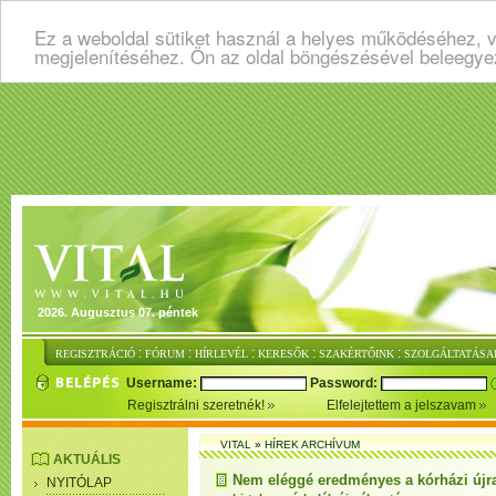
Ez a weboldal sütiket használ a helyes működéséhez, v
megjelenítéséhez. Ön az oldal böngészésével beleegye
2026. Augusztus 07. péntek
:
:
:
:
:
REGISZTRÁCIÓ
FÓRUM
HÍRLEVÉL
KERESŐK
SZAKÉRTŐINK
SZOLGÁLTATÁSA
Username:
Password:
Regisztrálni szeretnék!
Elfelejtettem a jelszavam
VITAL
»
HÍREK ARCHÍVUM
AKTUÁLIS
Nem eléggé eredményes a kórházi újr
NYITÓLAP