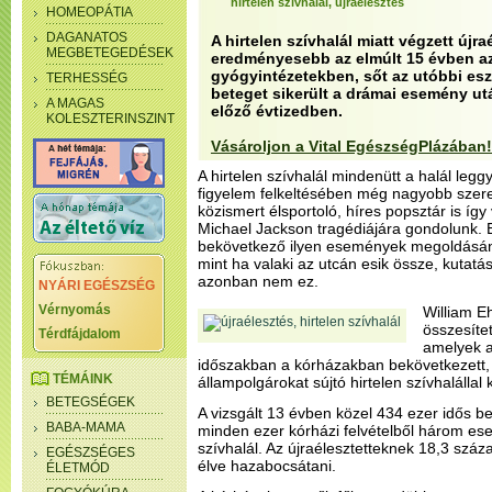
hirtelen szívhalál, újraélesztés
HOMEOPÁTIA
DAGANATOS
A hirtelen szívhalál miatt végzett újra
MEGBETEGEDÉSEK
eredményesebb az elmúlt 15 évben az
gyógyintézetekben, sőt az utóbbi e
TERHESSÉG
beteget sikerült a drámai esemény ut
A MAGAS
előző évtizedben.
KOLESZTERINSZINT
Vásároljon a Vital EgészségPlázában!
A hirtelen szívhalál mindenütt a halál legg
figyelem felkeltésében még nagyobb szere
közismert élsportoló, híres popsztár is így
Michael Jackson tragédiájára gondolunk. 
bekövetkező ilyen események megoldásának
mint ha valaki az utcán esik össze, kutatás
azonban nem ez.
NYÁRI EGÉSZSÉG
Vérnyomás
William E
összesíte
Térdfájdalom
amelyek a
időszakban a kórházakban bekövetkezett,
TÉMÁINK
állampolgárokat sújtó hirtelen szívhalállal
BETEGSÉGEK
A vizsgált 13 évben közel 434 ezer idős bet
BABA-MAMA
minden ezer kórházi felvételből három eset
szívhalál. Az újraélesztetteknek 18,3 száza
EGÉSZSÉGES
élve hazabocsátani.
ÉLETMÓD