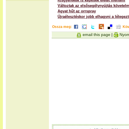
Kisgyerekek is képesek életet menteni
Változtak az elsősegélynyújtás követel
Agyat hűt az orrspray
Újraélesztéskor jobb elhagyni a lélegezt
Ossza meg:
Köv
email this page
|
Nyom