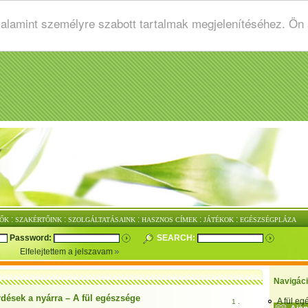
valamint személyre szabott tartalmak megjelenítéséhez. Ön
:
:
:
:
:
ŐK
SZAKÉRTŐINK
SZOLGÁLTATÁSAINK
HASZNOS CÍMEK
JÁTÉKOK
EGÉSZSÉGPLÁZA
Password:
SEARCH:
Elfelejtettem a jelszavam
Navigác
rdések a nyárra – A fül egészsége
A fül e
1 .