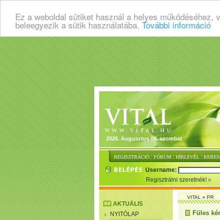
Ez a weboldal sütiket használ a helyes működéséhez, 
beleegyezik a sütik használatába.
További információ
2026. Augusztus 08. szombat
:
:
:
REGISZTRÁCIÓ
FÓRUM
HÍRLEVÉL
KERES
Username:
Regisztrálni szeretnék!
VITAL
»
PR
AKTUÁLIS
Füles ké
NYITÓLAP