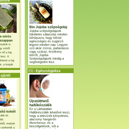
atunk
Bio Jojoba szépségolaj
Jojoba szépségolajunk
tökéletes választás minden
s-sörös
bőrtípusra, hogy bőröd
szappan
egészséges és sugárzó
legyen minden nap. Legyen
nyáink is
szó akár zsíros, pattanásos
gy sörtől
vagy száraz, érzékeny
 nő a haj,
bőrről, Jojoba
 lesz. A
Szépségolajunk mindig a
kkenti a haj
segítségedre lesz.
t, a korpát.
- Egészségpláza
ajánlatunk -
ajánló
Újratölthető
hallókészülék
Ez a Láthatatlan
ító koktél
Hallókészülék lehetővé teszi,
hogy a televíziót kényelmes,
osabb és
alacsony hangerőn
ebb
élvezhesse, és a
kből, melyek
beszélgetések, sőt a
 serkentik a