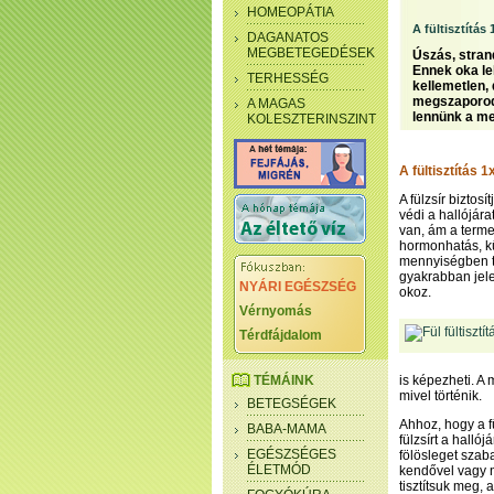
HOMEOPÁTIA
A fültisztítás 
DAGANATOS
MEGBETEGEDÉSEK
Úszás, strand
Ennek oka leh
TERHESSÉG
kellemetlen,
megszaporodi
A MAGAS
lennünk a meg
KOLESZTERINSZINT
A fültisztítás 1
A fülzsír biztos
védi a hallójára
van, ám a terme
hormonhatás, k
mennyiségben te
gyakrabban jele
NYÁRI EGÉSZSÉG
okoz.
Vérnyomás
Térdfájdalom
TÉMÁINK
is képezheti. A
mivel történik.
BETEGSÉGEK
Ahhoz, hogy a f
BABA-MAMA
fülzsírt a halló
EGÉSZSÉGES
fölösleget szaba
ÉLETMÓD
kendővel vagy n
tisztítsuk meg,