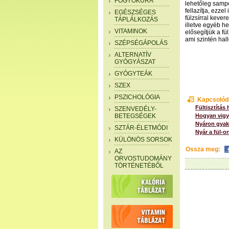
FOGYÓKÚRA
lehetőleg sampo
fellazítja, ezzel
EGÉSZSÉGES
fülzsírral kevere
TÁPLÁLKOZÁS
illetve egyéb he
VITAMINOK
elősegítjük a fü
ami szintén hal
SZÉPSÉGÁPOLÁS
ALTERNATÍV
GYÓGYÁSZAT
GYÓGYTEÁK
SZEX
PSZICHOLÓGIA
Kapcsolód
Fültisztítás
SZENVEDÉLY-
BETEGSÉGEK
Hogyan vigy
Nyáron gyakr
SZTÁR-ÉLETMÓDI
Nyár a fül-o
KÜLÖNÖS SORSOK
Ossza meg:
AZ
ORVOSTUDOMÁNY
TÖRTÉNETÉBŐL