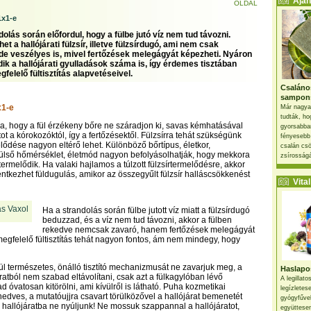
Ajánl
OLDAL
1x1-e
olás során előfordul, hogy a fülbe jutó víz nem tud távozni.
et a hallójárati fülzsír, illetve fülzsírdugó, ami nem csak
 de veszélyes is, mivel fertőzések melegágyát képezheti. Nyáron
k a hallójárati gyulladások száma is, így érdemes tisztában
felelő fültisztítás alapvetéseivel.
Csaláno
sampon
x1-e
Már nagya
tudták, ho
ítja, hogy a fül érzékeny bőre ne száradjon ki, savas kémhatásával
gyorsabban
tot a kórokozóktól, így a fertőzésektől. Fülzsírra tehát szükségünk
fényesebb
lődése nagyon eltérő lehet. Különböző bőrtípus, életkor,
csalán csö
ülső hőmérséklet, életmód nagyon befolyásolhatják, hogy mekkora
zsírosságá
rmelődik. Ha valaki hajlamos a túlzott fülzsírtermelődésre, akkor
ntkezhet füldugulás, amikor az összegyűlt fülzsír halláscsökkenést
Vital 
Ha a strandolás során fülbe jutott víz miatt a fülzsírdugó
beduzzad, és a víz nem tud távozni, akkor a fülben
rekedve nemcsak zavaró, hanem fertőzések melegágyát
 megfelelő fültisztítás tehát nagyon fontos, ám nem mindegy, hogy
ül természetes, önálló tisztító mechanizmusát ne zavarjuk meg, a
Haslapos
járatból nem szabad eltávolítani, csak azt a fülkagylóban lévő
A legillat
d óvatosan kitörölni, ami kívülről is látható. Puha kozmetikai
legízletes
edves, a mutatóujjra csavart törülközővel a hallójárat bemenetét
gyógyfűve
 a hallójáratba ne nyúljunk! Ne mossuk szappannal a hallójáratot,
együttesen