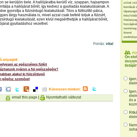
n se kerüljön bele. A hallójáratba kerülő víz, szappan, hajsampon
zsírok zsí
 irritálja a hallójárat bőrét, így kedvez a gyulladás kialakulásának. A
bomlását 
dve gyorsítja a fülzsírdugó kialakulását. Tilos a fültisztító pálca,
tápanyago
gyes tárgy használata is, mivel azzal csak befelé toljuk a fülzsírt,
felszívódá
lzsírdugó kialakulását, ezen kívül megsérthetjük a hallójárat bőrét,
Hatóanyag
lójárat gyulladáshoz vezethet.
hozzájárul
testtömeg
étrend
eredmény
Forrás:
vital
PO
Ön elo
ó anyagok
összet
 helyesen az egészséges fülért
listáját
ázhatunk nyáron a fül egészségére?
abban alakul ki fülzsírdugó
Igen
rr-gégész szemével
élel
Kövessen minket:
Igen
élel
email this page
|
Nyomtatható változat
és a
kozm
Ritk
élel
Nem,
soha