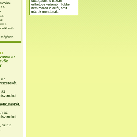
suttogások is tisztán
rsavakra
érthetővé váljanak. Többé
és a
nem marad le arról, amit
mások mondanak.
k
sát.
ai
nak a
 csökkentő
ességéhez.
LL
lvassa az
evők
?
, az
miszerekét.
, az
miszerekét
etikumokét.
án az
miszerekét.
 szinte
.