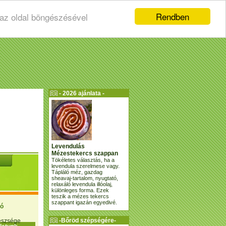
Rendben
 az oldal böngészésével
- 2026 ajánlata -
Levendulás
Mézestekercs szappan
Tökéletes választás, ha a
levendula szerelmese vagy.
Tápláló méz, gazdag
sheavaj-tartalom, nyugtató,
relaxáló levendula illóolaj,
különleges forma. Ezek
teszik a mézes tekercs
szappant igazán egyedivé.
ió
-Bőröd szépségére-
gészsége