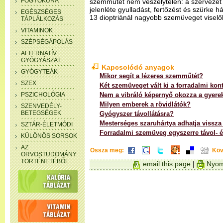
FOGYÓKÚRA
szemműtét nem veszélytelen: a szervezet 
jelenléte gyulladást, fertőzést és szürke há
EGÉSZSÉGES
13 dioptriánál nagyobb szemüveget viselők
TÁPLÁLKOZÁS
VITAMINOK
SZÉPSÉGÁPOLÁS
ALTERNATÍV
GYÓGYÁSZAT
Kapcsolódó anyagok
GYÓGYTEÁK
Mikor segít a lézeres szemműtét?
SZEX
Két szemüveget vált ki a forradalmi kon
PSZICHOLÓGIA
Nem a vibráló képernyő okozza a gyere
Milyen emberek a rövidlátók?
SZENVEDÉLY-
BETEGSÉGEK
Gyógyszer távollátásra?
Mesterséges szaruhártya adhatja vissza 
SZTÁR-ÉLETMÓDI
Forradalmi szemüveg egyszerre távol- é
KÜLÖNÖS SORSOK
AZ
Ossza meg:
Köv
ORVOSTUDOMÁNY
TÖRTÉNETÉBŐL
email this page
|
Nyom