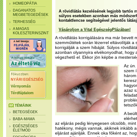
HOMEOPÁTIA
DAGANATOS
A rövidlátás kezelésének legjobb tartós 
MEGBETEGEDÉSEK
súlyos esetekben azonban más módszerhe
kontaktlencse segítségével jelentős látásj
TERHESSÉG
A MAGAS
Vásároljon a Vital EgészségPlázában!
KOLESZTERINSZINT
A rövidlátás korrigálására ma már bevett
szemműtétek során lézerrel eltávolítják a 
korrigálják a szem hibáját. Súlyos rövidlá
azonban olyannyira elvékonyodhat, hogy
végezhető el. Ekkor jön képbe a mestersé
Az ún.
szem í
három 
NYÁRI EGÉSZSÉG
keresz
hagyom
Vérnyomás
azaz s
Térdfájdalom
feladat
problé
tetsző
TÉMÁINK
BETEGSÉGEK
A beül
elérhe
BABA-MAMA
az eljárás pedig lényegesen olcsóbb, mint 
EGÉSZSÉGES
hatékony, mégis vannak, akiknek inkább 
ÉLETMÓD
eljárást ajánlják. Ennek oka főként az, hog