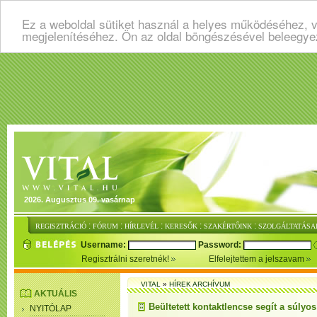
Ez a weboldal sütiket használ a helyes működéséhez, v
megjelenítéséhez. Ön az oldal böngészésével beleegye
2026. Augusztus 09. vasárnap
:
:
:
:
:
REGISZTRÁCIÓ
FÓRUM
HÍRLEVÉL
KERESŐK
SZAKÉRTŐINK
SZOLGÁLTATÁSA
Username:
Password:
Regisztrálni szeretnék!
Elfelejtettem a jelszavam
VITAL
»
HÍREK ARCHÍVUM
AKTUÁLIS
Beültetett kontaktlencse segít a súlyo
NYITÓLAP