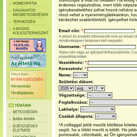
Üdvözöljük a vital.hu oldalain! Ha eddi
HOMEOPÁTIA
érdemes regisztrálnia, mert több népsze
igénybevételéhez juthat hozzá néhány ada
DAGANATOS
részt vehet a nyereményjátékainkon, ho
MEGBETEGEDÉSEK
kérdezhet szakértőinktől, igényelhet hírl
TERHESSÉG
A MAGAS
Email cím:
*
KOLESZTERINSZINT
A jelszó és további információk erre az email 
mindenképpen helyesen kell megadni.
Username:
*
Teljes név vagy az igényelt felhasználónév. C
engedélyezettek.
Vezetéknév:
*
Keresztnév:
*
Neme:
NYÁRI EGÉSZSÉG
Születési dátum:
Vérnyomás
Térdfájdalom
Végzettsége:
Foglalkozása:
TÉMÁINK
Lakhelye:
BETEGSÉGEK
Családi állapota:
BABA-MAMA
*A csillaggal jelölt mezők kitöltése köt
EGÉSZSÉGES
segíti, ha a többi mezőt is kitölti. Ha j
ÉLETMÓD
pontosabb, célzottabb, az Ön igényeine