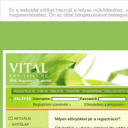
Ez a weboldal sütiket használ a helyes működéséhez, v
megjelenítéséhez. Ön az oldal böngészésével beleegye
2026. Augusztus 07. péntek
:
:
:
:
:
REGISZTRÁCIÓ
FÓRUM
HÍRLEVÉL
KERESŐK
SZAKÉRTŐINK
SZOLGÁLTATÁSA
Username:
Password:
Regisztrálni szeretnék!
Elfelejtettem a jelszavam
AKTUÁLIS
Milyen előnyökkel jár a regisztráció?
NYITÓLAP