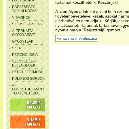
FOGYÓKÚRA
tartalmat készíthetünk. Köszönjük!
EGÉSZSÉGES
TÁPLÁLKOZÁS
A személyes adatokat a vital.hu a szemé
figyelembevételével kezeli, azokat har
VITAMINOK
elérhetővé és nem adja ki. Kérjük, olvas
SZÉPSÉGÁPOLÁS
nyilatkozatot. Ha annak tartalmával egye
nyomja meg a "Regisztrálj!" gombot!
ALTERNATÍV
GYÓGYÁSZAT
GYÓGYTEÁK
SZEX
PSZICHOLÓGIA
SZENVEDÉLY-
BETEGSÉGEK
SZTÁR-ÉLETMÓDI
KÜLÖNÖS SORSOK
AZ
ORVOSTUDOMÁNY
TÖRTÉNETÉBŐL