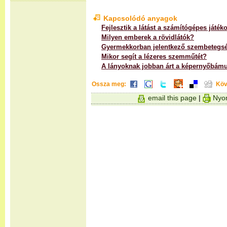
Kapcsolódó anyagok
Fejlesztik a látást a számítógépes játék
Milyen emberek a rövidlátók?
Gyermekkorban jelentkező szembetegs
Mikor segít a lézeres szemműtét?
A lányoknak jobban árt a képernyőbámu
Ossza meg:
Köv
email this page
|
Nyom