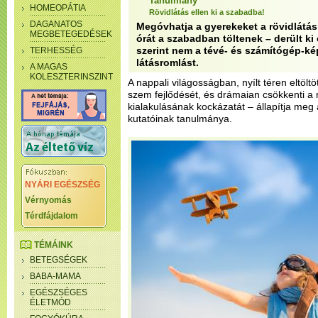
Tanulmány
HOMEOPÁTIA
Rövidlátás ellen ki a szabadba!
DAGANATOS
Megóvhatja a gyerekeket a rövidlátás 
MEGBETEGEDÉSEK
órát a szabadban töltenek – derült ki
szerint nem a tévé- és számítógép-k
TERHESSÉG
látásromlást.
A MAGAS
KOLESZTERINSZINT
A nappali világosságban, nyílt téren eltöltö
szem fejlődését, és drámaian csökkenti a 
kialakulásának kockázatát – állapítja meg 
kutatóinak tanulmánya.
NYÁRI EGÉSZSÉG
Vérnyomás
Térdfájdalom
TÉMÁINK
BETEGSÉGEK
BABA-MAMA
EGÉSZSÉGES
ÉLETMÓD