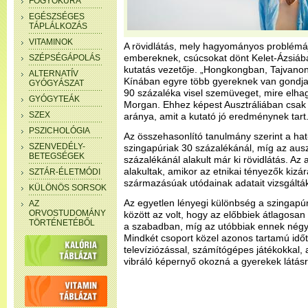
FOGYÓKÚRA
EGÉSZSÉGES
TÁPLÁLKOZÁS
VITAMINOK
A rövidlátás, mely hagyományos problémá
embereknek, csúcsokat dönt Kelet-Ázsiáb
SZÉPSÉGÁPOLÁS
kutatás vezetője. „Hongkongban, Tajvano
ALTERNATÍV
Kínában egyre több gyereknek van gondja a
GYÓGYÁSZAT
90 százaléka visel szemüveget, mire elhagy
GYÓGYTEÁK
Morgan. Ehhez képest Ausztráliában csak 
SZEX
aránya, amit a kutató jó eredménynek tart
PSZICHOLÓGIA
Az összehasonlító tanulmány szerint a ha
SZENVEDÉLY-
szingapúriak 30 százalékánál, míg az aus
BETEGSÉGEK
százalékánál alakult már ki rövidlátás. Az
alakultak, amikor az etnikai tényezők kizá
SZTÁR-ÉLETMÓDI
származásúak utódainak adatait vizsgáltá
KÜLÖNÖS SORSOK
Az egyetlen lényegi különbség a szingapúr
AZ
ORVOSTUDOMÁNY
között az volt, hogy az előbbiek átlagosan
TÖRTÉNETÉBŐL
a szabadban, míg az utóbbiak ennek négys
Mindkét csoport közel azonos tartamú időt 
televíziózással, számítógépes játékokkal, 
vibráló képernyő okozná a gyerekek látás