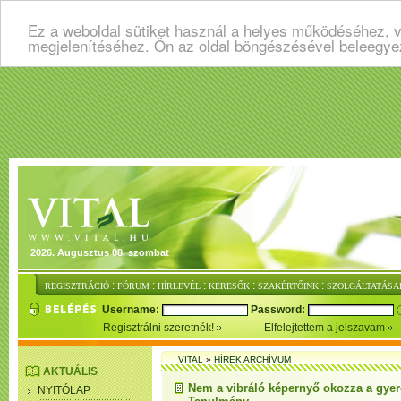
Ez a weboldal sütiket használ a helyes működéséhez, v
megjelenítéséhez. Ön az oldal böngészésével beleegye
2026. Augusztus 08. szombat
:
:
:
:
:
REGISZTRÁCIÓ
FÓRUM
HÍRLEVÉL
KERESŐK
SZAKÉRTŐINK
SZOLGÁLTATÁSA
Username:
Password:
Regisztrálni szeretnék!
Elfelejtettem a jelszavam
VITAL
»
HÍREK ARCHÍVUM
AKTUÁLIS
Nem a vibráló képernyő okozza a gyere
NYITÓLAP