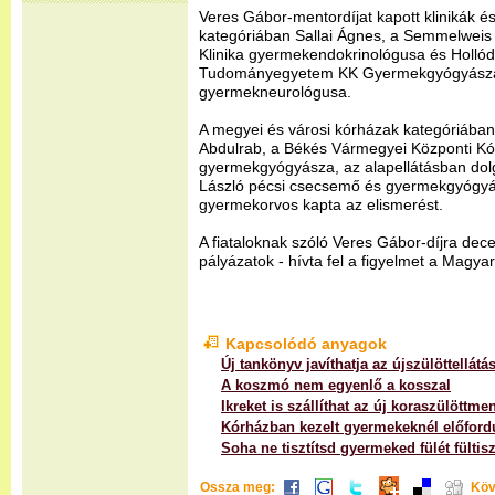
Veres Gábor-mentordíjat kapott klinikák é
kategóriában Sallai Ágnes, a Semmelwei
Klinika gyermekendokrinológusa és Hollódy
Tudományegyetem KK Gyermekgyógyászat
gyermekneurológusa.
A megyei és városi kórházak kategóriá
Abdulrab, a Békés Vármegyei Központi K
gyermekgyógyásza, az alapellátásban dolg
László pécsi csecsemő és gyermekgyógyá
gyermekorvos kapta az elismerést.
A fiataloknak szóló Veres Gábor-díjra dec
pályázatok - hívta fel a figyelmet a Mag
Kapcsolódó anyagok
Új tankönyv javíthatja az újszülöttellát
A koszmó nem egyenlő a kosszal
Ikreket is szállíthat az új koraszülöttme
Kórházban kezelt gyermekeknél előfordu
Soha ne tisztítsd gyermeked fülét fültisz
Ossza meg:
Köv