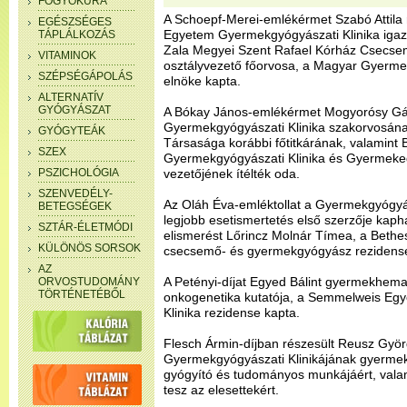
FOGYÓKÚRA
A Schoepf-Merei-emlékérmet Szabó Attila 
EGÉSZSÉGES
Egyetem Gyermekgyógyászati Klinika igaz
TÁPLÁLKOZÁS
Zala Megyei Szent Rafael Kórház Csecse
VITAMINOK
osztályvezető főorvosa, a Magyar Gyerm
SZÉPSÉGÁPOLÁS
elnöke kapta.
ALTERNATÍV
GYÓGYÁSZAT
A Bókay János-emlékérmet Mogyorósy Gá
Gyermekgyógyászati Klinika szakorvosán
GYÓGYTEÁK
Társasága korábbi főtitkárának, valamint
SZEX
Gyermekgyógyászati Klinika és Gyermeke
PSZICHOLÓGIA
vezetőjének ítélték oda.
SZENVEDÉLY-
Az Oláh Éva-emléktollat a Gyermekgyógyás
BETEGSÉGEK
legjobb esetismertetés első szerzője kapha
SZTÁR-ÉLETMÓDI
elismerést Lőrincz Molnár Tímea, a Bet
KÜLÖNÖS SORSOK
csecsemő- és gyermekgyógyász rezidense
AZ
A Petényi-díjat Egyed Bálint gyermekhemat
ORVOSTUDOMÁNY
TÖRTÉNETÉBŐL
onkogenetika kutatója, a Semmelweis Eg
Klinika rezidense kapta.
Flesch Ármin-díjban részesült Reusz Gy
Gyermekgyógyászati Klinikájának gyermek
gyógyító és tudományos munkájáért, valam
tesz az elesettekért.