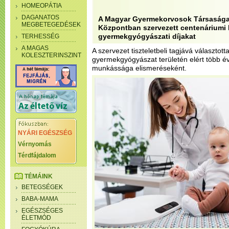
HOMEOPÁTIA
DAGANATOS
A Magyar Gyermekorvosok Társasága
MEGBETEGEDÉSEK
Központban szervezett centenáriumi
gyermekgyógyászati díjakat
TERHESSÉG
A MAGAS
A szervezet tiszteletbeli tagjává választotta
KOLESZTERINSZINT
gyermekgyógyászat területén elért több é
munkássága elismeréseként.
NYÁRI EGÉSZSÉG
Vérnyomás
Térdfájdalom
TÉMÁINK
BETEGSÉGEK
BABA-MAMA
EGÉSZSÉGES
ÉLETMÓD