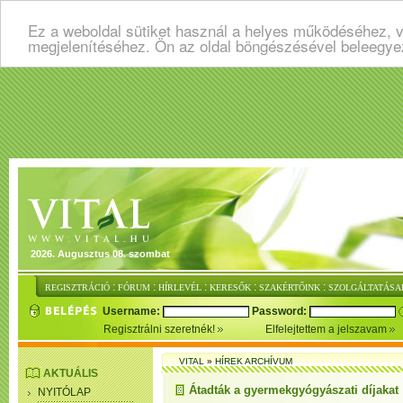
Ez a weboldal sütiket használ a helyes működéséhez, v
megjelenítéséhez. Ön az oldal böngészésével beleegye
2026. Augusztus 08. szombat
:
:
:
:
:
REGISZTRÁCIÓ
FÓRUM
HÍRLEVÉL
KERESŐK
SZAKÉRTŐINK
SZOLGÁLTATÁSA
Username:
Password:
Regisztrálni szeretnék!
Elfelejtettem a jelszavam
VITAL
»
HÍREK ARCHÍVUM
AKTUÁLIS
Átadták a gyermekgyógyászati díjakat
NYITÓLAP