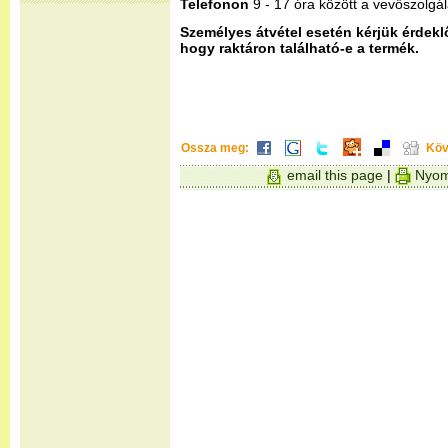
Telefonon
9 - 17 óra között a vevőszolgá
Személyes átvétel esetén kérjük érdekl
hogy raktáron található-e a termék.
Ossza meg:
Köv
email this page
|
Nyom