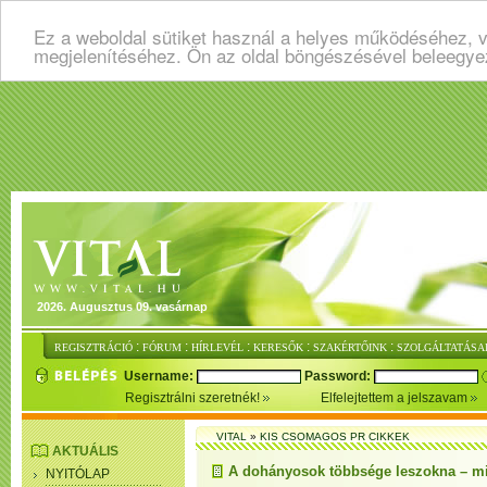
Ez a weboldal sütiket használ a helyes működéséhez, v
megjelenítéséhez. Ön az oldal böngészésével beleegye
2026. Augusztus 09. vasárnap
:
:
:
:
:
REGISZTRÁCIÓ
FÓRUM
HÍRLEVÉL
KERESŐK
SZAKÉRTŐINK
SZOLGÁLTATÁSA
Username:
Password:
Regisztrálni szeretnék!
Elfelejtettem a jelszavam
VITAL
»
KIS CSOMAGOS PR CIKKEK
AKTUÁLIS
A dohányosok többsége leszokna – mi
NYITÓLAP