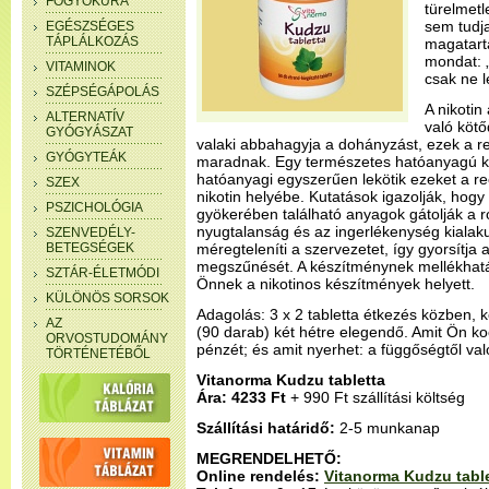
FOGYÓKÚRA
türelmet
sem tudja
EGÉSZSÉGES
TÁPLÁLKOZÁS
magatartá
mondat: „
VITAMINOK
csak ne l
SZÉPSÉGÁPOLÁS
A nikotin
ALTERNATÍV
való kötő
GYÓGYÁSZAT
valaki abbahagyja a dohányzást, ezek a 
GYÓGYTEÁK
maradnak. Egy természetes hatóanyagú ké
hatóanyagi egyszerűen lekötik ezeket a re
SZEX
nikotin helyébe. Kutatások igazolják, hog
PSZICHOLÓGIA
gyökerében található anyagok gátolják a ro
nyugtalanság és az ingerlékenység kialak
SZENVEDÉLY-
BETEGSÉGEK
méregteleníti a szervezetet, így gyorsítja a 
megszűnését. A készítménynek mellékhatás
SZTÁR-ÉLETMÓDI
Önnek a nikotinos készítmények helyett.
KÜLÖNÖS SORSOK
Adagolás: 3 x 2 tabletta étkezés közben, 
AZ
(90 darab) két hétre elegendő. Amit Ön koc
ORVOSTUDOMÁNY
pénzét; és amit nyerhet: a függőségtől va
TÖRTÉNETÉBŐL
Vitanorma Kudzu tabletta
Ára: 4233 Ft
+ 990 Ft szállítási költség
Szállítási határidő:
2-5 munkanap
MEGRENDELHETŐ:
Online rendelés:
Vitanorma Kudzu table