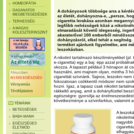
HOMEOPÁTIA
DAGANATOS
A dohányosok többsége arra a kérdés
MEGBETEGEDÉSEK
az életét, dohányozna-e, „persze, hog
cigaretta lerakása azonban megannyi
TERHESSÉG
legfőbb nehézségek közé a nikotinéhs
A MAGAS
elmaradását követő idegesség, ingerl
KOLESZTERINSZINT
akaraterővel 100 emberből mindössze 
dohányzásról, elkel tehát a segítség
terméket ajánlunk figyelmébe, ami m
leszokásban.
A nikotint tartalmazó készítményekkel (pl. 
e-cigaretta) egy a baj: épp azzal próbálnak
okozza. A tapaszt például 3 hónapon át c
használni, ami majnem olyan, mintha 3 h
cigarettát szívnánk. Sajnos, leszokni nem i
NYÁRI EGÉSZSÉG
fokozatosan csökkentő módszer nem szok
Vérnyomás
hozni. Igaz, a tapasz csak nikotint tartal
rákkeltő anyag, amit a dohányfüsttel beszí
Térdfájdalom
egészségre: gyorsítja az érelmeszesedést
következménye a szívinfarktus, valamint a 
TÉMÁINK
BETEGSÉGEK
A leszok
BABA-MAMA
nikotinhi
nagyobb 
EGÉSZSÉGES
cigarettá
ÉLETMÓD
elhagyás