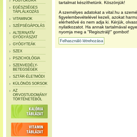
FOGYÓKÚRA
tartalmat készíthetünk. Köszönjük!
EGÉSZSÉGES
TÁPLÁLKOZÁS
A személyes adatokat a vital.hu a szemé
figyelembevételével kezeli, azokat har
VITAMINOK
elérhetővé és nem adja ki. Kérjük, olvas
SZÉPSÉGÁPOLÁS
nyilatkozatot. Ha annak tartalmával egye
nyomja meg a "Regisztrálj!" gombot!
ALTERNATÍV
GYÓGYÁSZAT
GYÓGYTEÁK
SZEX
PSZICHOLÓGIA
SZENVEDÉLY-
BETEGSÉGEK
SZTÁR-ÉLETMÓDI
KÜLÖNÖS SORSOK
AZ
ORVOSTUDOMÁNY
TÖRTÉNETÉBŐL