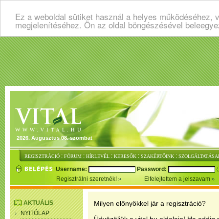
Ez a weboldal sütiket használ a helyes működéséhez, v
megjelenítéséhez. Ön az oldal böngészésével beleegye
2026. Augusztus 08. szombat
:
:
:
:
:
REGISZTRÁCIÓ
FÓRUM
HÍRLEVÉL
KERESŐK
SZAKÉRTŐINK
SZOLGÁLTATÁSA
Username:
Password:
Regisztrálni szeretnék!
Elfelejtettem a jelszavam
AKTUÁLIS
Milyen előnyökkel jár a regisztráció?
NYITÓLAP