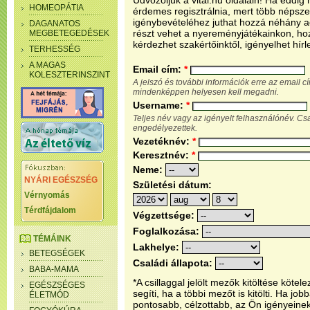
Üdvözöljük a vital.hu oldalain! Ha eddi
HOMEOPÁTIA
érdemes regisztrálnia, mert több népsze
igénybevételéhez juthat hozzá néhány ada
DAGANATOS
részt vehet a nyereményjátékainkon, ho
MEGBETEGEDÉSEK
kérdezhet szakértőinktől, igényelhet hírl
TERHESSÉG
A MAGAS
Email cím:
*
KOLESZTERINSZINT
A jelszó és további információk erre az email 
mindenképpen helyesen kell megadni.
Username:
*
Teljes név vagy az igényelt felhasználónév. C
engedélyezettek.
Vezetéknév:
*
Keresztnév:
*
Neme:
NYÁRI EGÉSZSÉG
Születési dátum:
Vérnyomás
Térdfájdalom
Végzettsége:
Foglalkozása:
TÉMÁINK
Lakhelye:
BETEGSÉGEK
Családi állapota:
BABA-MAMA
*A csillaggal jelölt mezők kitöltése köt
EGÉSZSÉGES
segíti, ha a többi mezőt is kitölti. Ha j
ÉLETMÓD
pontosabb, célzottabb, az Ön igényeine