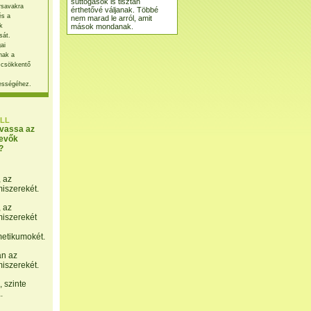
suttogások is tisztán
rsavakra
érthetővé váljanak. Többé
és a
nem marad le arról, amit
mások mondanak.
k
sát.
ai
nak a
 csökkentő
ességéhez.
LL
lvassa az
evők
?
, az
miszerekét.
, az
miszerekét
etikumokét.
án az
miszerekét.
 szinte
.