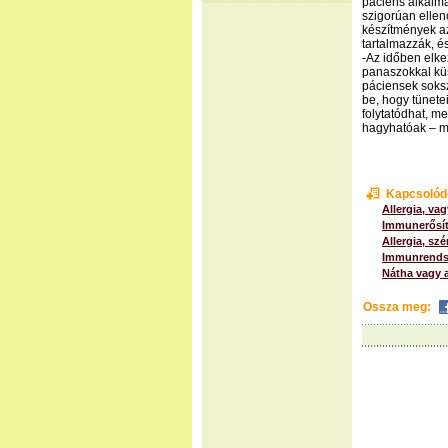
páciens alkalma
szigorúan ellen
készítmények az 
tartalmazzák, és
-Az időben elke
panaszokkal kü
páciensek soksz
be, hogy tünetei
folytatódhat, m
hagyhatóak – mo
Kapcsolód
Allergia, va
Immunerősít
Allergia, sz
Immunrendsz
Nátha vagy a
Ossza meg: