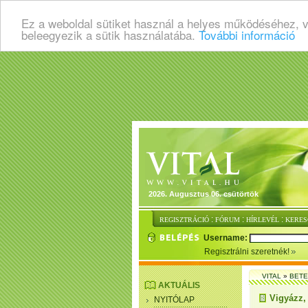
Ez a weboldal sütiket használ a helyes működéséhez, 
beleegyezik a sütik használatába.
További információ
2026. Augusztus 06. csütörtök
:
:
:
REGISZTRÁCIÓ
FÓRUM
HÍRLEVÉL
KERES
Username:
Regisztrálni szeretnék!
VITAL
»
BET
AKTUÁLIS
Vigyázz,
NYITÓLAP