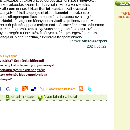
s a kezelésre, akkor a kezelőorvos által felírt készítményeket
őrzött adagolás szerint kell használni. Ezek a vényköteles
allergén magas fokban tisztított standardizált kivonatát
 a nyelv alá kell csepegtetni őket – ismerteti a szakember.
TART
zdett allergénspecifikus immunterápia hatására az allergiás
MEGOS
szködők lényegesen könnyebben viselik a pollenszezont. A
or már pár hónappal a terápia indítását követően arról számolnak
k jelentősen csökkenek. A javulás pedig a terápia alatt tovább
elynek végén a tüneti készítmények akár teljes egészében el is
ndja dr. Moric Krisztina, az Allergia Központ orvosa.
Forrás:
Allergiaközpont
2024. 01. 22.
ó anyagok
gy nátha? Segítünk eldönteni!
és egy különleges gyógynövénnyel
énanátha gyötri? Van segítség!
er-erősítés kisgyermekkorban
llergia?
Kövessen minket:
email this page
|
Nyomtatható változat