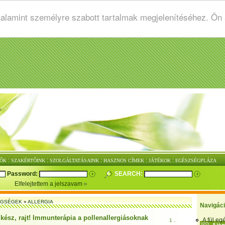
valamint személyre szabott tartalmak megjelenítéséhez. Ön
:
:
:
:
:
ŐK
SZAKÉRTŐINK
SZOLGÁLTATÁSAINK
HASZNOS CÍMEK
JÁTÉKOK
EGÉSZSÉGPLÁZA
Password:
SEARCH:
Elfelejtettem a jelszavam
EGSÉGEK
»
ALLERGIA
Navigác
 kész, rajt! Immunterápia a pollenallergiásoknak
A fül e
1 .