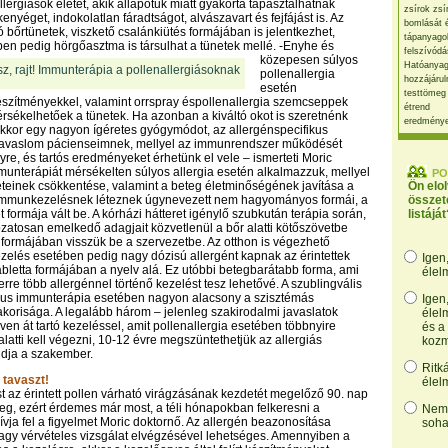
lergiások életét, akik állapotuk miatt gyakorta tapasztalhatnak
zsírok zsí
kenyéget, indokolatlan fáradtságot, alvászavart és fejfájást is. Az
bomlását 
ó bőrtünetek, viszkető csalánkiütés formájában is jelentkezhet,
tápanyago
en pedig hörgőasztma is társulhat a tünetek mellé.
-Enyhe és
felszívódá
közepesen súlyos
Hatóanyag
pollenallergia
hozzájárul
esetén
testtömeg
észítményekkel, valamint orrspray éspollenallergia szemcseppek
étrend
rsékelhetőek a tünetek. Ha azonban a kiváltó okot is szeretnénk
eredmény
kkor egy nagyon ígéretes gyógymódot, az allergénspecifikus
javaslom pácienseimnek, mellyel az immunrendszer működését
lyre, és tartós eredményeket érhetünk el vele – ismerteti Moric
munterápiát mérsékelten súlyos allergia esetén alkalmazzuk, mellyel
PO
teinek csökkentése, valamint a beteg életminőségének javítása a
Ön elo
 immunkezelésnek léteznek úgynevezett nem hagyományos formái, a
összet
 formája vált be. A kórházi hátteret igénylő szubkután terápia során,
listáját
ozatosan emelkedő adagjait közvetlenül a bőr alatti kötőszövetbe
ió formájában visszük be a szervezetbe. Az otthon is végezhető
ezelés esetében pedig nagy dózisú allergént kapnak az érintettek
Igen
bletta formájában a nyelv alá. Ez utóbbi betegbarátabb forma, ami
élel
rre több allergénnel történő kezelést tesz lehetővé. A szublingvális
ikus immunterápia esetében nagyon alacsony a szisztémás
Igen
korisága. A legalább három – jelenleg szakirodalmi javaslatok
élel
ven át tartó kezeléssel, amit pollenallergia esetében többnyire
és a
alatti kell végezni, 10-12 évre megszüntethetjük az allergiás
kozm
ndja a szakember.
Ritk
 tavaszt!
élel
st az érintett pollen várható virágzásának kezdetét megelőző 90. nap
eg, ezért érdemes már most, a téli hónapokban felkeresni a
Nem,
ívja fel a figyelmet Moric doktornő. Az allergén beazonosítása
soha
vagy vérvételes vizsgálat elvégzésével lehetséges. Amennyiben a