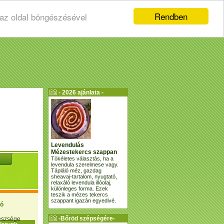
Rendben
 az oldal böngészésével
- 2026 ajánlata -
Levendulás
Mézestekercs szappan
Tökéletes választás, ha a
levendula szerelmese vagy.
Tápláló méz, gazdag
sheavaj-tartalom, nyugtató,
relaxáló levendula illóolaj,
különleges forma. Ezek
teszik a mézes tekercs
szappant igazán egyedivé.
ió
-Bőröd szépségére-
gészsége