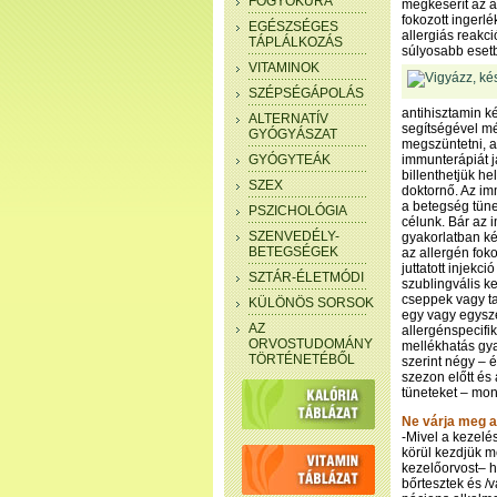
FOGYÓKÚRA
megkeserít az al
fokozott ingerlé
EGÉSZSÉGES
allergiás reakci
TÁPLÁLKOZÁS
súlyosabb esetb
VITAMINOK
SZÉPSÉGÁPOLÁS
antihisztamin k
ALTERNATÍV
segítségével mé
GYÓGYÁSZAT
megszüntetni, a
GYÓGYTEÁK
immunterápiát 
billenthetjük he
SZEX
doktornő. Az im
a betegség tüne
PSZICHOLÓGIA
célunk. Bár az
SZENVEDÉLY-
gyakorlatban két
BETEGSÉGEK
az allergén fok
juttatott injekc
SZTÁR-ÉLETMÓDI
szublingvális k
cseppek vagy ta
KÜLÖNÖS SORSOK
egy vagy egysze
AZ
allergénspecif
ORVOSTUDOMÁNY
mellékhatás gya
TÖRTÉNETÉBŐL
szerint négy – é
szezon előtt és 
tüneteket – mo
Ne várja meg a
-Mivel a kezelé
körül kezdjük m
kezelőorvost– h
bőrtesztek és /