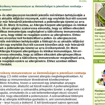
Ajánl
OLDAL
-
érzékeny immunrendszer az életminőséget is jelentősen ronthatja
a tavaszt!
n- és allergiaszezon kezdetét jelentős mértékben befolyásolják a
az aktuális időjárási viszonyok, ezért egy enyhébb őszi-téli szezont
 már februártól jelentkezhetnek a pollenallergia tünetei az arra
. Dr. Moric Krisztina, az Allergia Központ allergológus és klinikai
 fül-orr-gégész szakorvosa elmondta, hogy az időben elkezdett
Csaláno
ifikus immunterápia segítségével a túlérzékeny immunrendszer
sampon
 arra, hogy többé ne reagáljon ezekre az allergénekre. Ehhez
Már nagya
n orvoshoz kell fordulni.Mivel a pollen- és allergiaszezon
tudták, ho
ntős mértékben befolyásolják a földrajzi és az aktuális időjárási
gyorsabban
zért egy enyhébb őszi-téli szezont követően akár már februártól
fényesebb
ek a pollenallergia tünetei az arra érzékenyeknél. Dr. Moric
csalán csö
 Allergia Központ allergológus és klinikai immunológus, fül-orr-
zsírosságá
rvosa elmondta, hogy az időben elkezdett allergénspecifikus
 segítségével a túlérzékeny immunrendszer megtanítható arra,
e reagáljon ezekre az allergénekre. Ehhez azonban időben
Vital 
 fordulni.
rzékeny immunrendszer az életminőséget is jelentősen ronthatja
tegy 2,5 millió ember szenved allergiás megbetegedésekben. Az
donképp az immunrendszer tévedésének következménye –
Moric Krisztina, hiszen a szervezet egy ártalmatlan anyagra
or, élelmiszer, állatszőr) ad túlzott reakciót. A pollenallergiában
ra elsősorban a szénanátha jellegzetes tünetei: a véget nem érő
Haslapos
ugulás, orrviszketés és a sok kellemetlenséget okozó vízszerű
A legillat
 hírül, hogy elkezdődött a pollenszezon. A szénanáthával többnyire
legízletes
ik az allergiás kötőhártya-gyulladás is, ami szemviszketéssel,
gyógyfűve
r – teszi hozzá a doktornő. E két tünetcsoport sajnos igencsak
együttesen