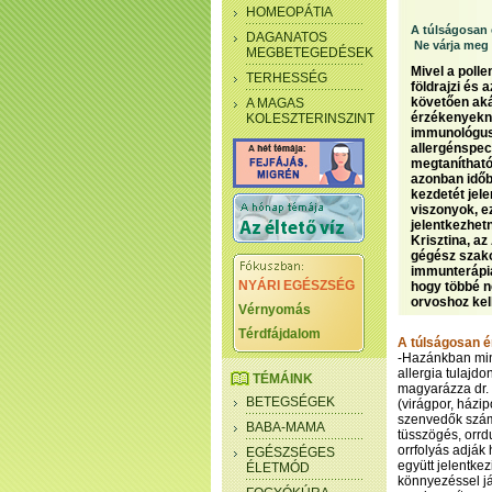
HOMEOPÁTIA
A túlságosan 
DAGANATOS
Ne várja meg 
MEGBETEGEDÉSEK
Mivel a polle
TERHESSÉG
földrajzi és 
követően akár
A MAGAS
érzékenyeknél
KOLESZTERINSZINT
immunológus,
allergénspec
megtanítható
azonban időbe
kezdetét jele
viszonyok, e
jelentkezhetn
Krisztina, az
gégész szako
immunterápia
NYÁRI EGÉSZSÉG
hogy többé n
orvoshoz kell
Vérnyomás
Térdfájdalom
A túlságosan é
-Hazánkban min
allergia tulaj
TÉMÁINK
magyarázza dr. 
BETEGSÉGEK
(virágpor, házip
szenvedők számá
BABA-MAMA
tüsszögés, orrd
orrfolyás adják
EGÉSZSÉGES
együtt jelentkez
ÉLETMÓD
könnyezéssel já