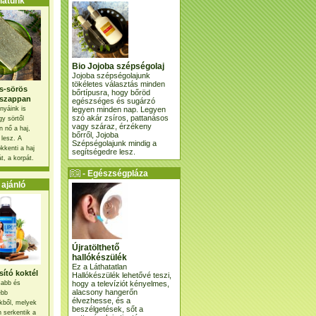
atunk
Bio Jojoba szépségolaj
Jojoba szépségolajunk
tökéletes választás minden
s-sörös
bőrtípusra, hogy bőröd
szappan
egészséges és sugárzó
legyen minden nap. Legyen
nyáink is
szó akár zsíros, pattanásos
gy sörtől
vagy száraz, érzékeny
 nő a haj,
bőrről, Jojoba
 lesz. A
Szépségolajunk mindig a
kkenti a haj
segítségedre lesz.
t, a korpát.
- Egészségpláza
ajánlatunk -
ajánló
Újratölthető
hallókészülék
Ez a Láthatatlan
ító koktél
Hallókészülék lehetővé teszi,
hogy a televíziót kényelmes,
osabb és
alacsony hangerőn
ebb
élvezhesse, és a
kből, melyek
beszélgetések, sőt a
 serkentik a