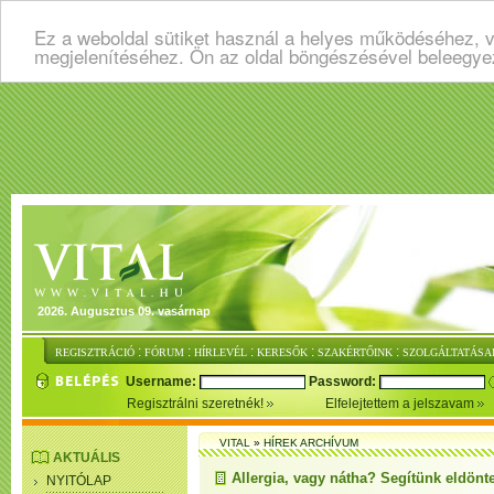
Ez a weboldal sütiket használ a helyes működéséhez, v
megjelenítéséhez. Ön az oldal böngészésével beleegye
2026. Augusztus 09. vasárnap
:
:
:
:
:
REGISZTRÁCIÓ
FÓRUM
HÍRLEVÉL
KERESŐK
SZAKÉRTŐINK
SZOLGÁLTATÁSA
Username:
Password:
Regisztrálni szeretnék!
Elfelejtettem a jelszavam
VITAL
»
HÍREK ARCHÍVUM
AKTUÁLIS
Allergia, vagy nátha? Segítünk eldönte
NYITÓLAP