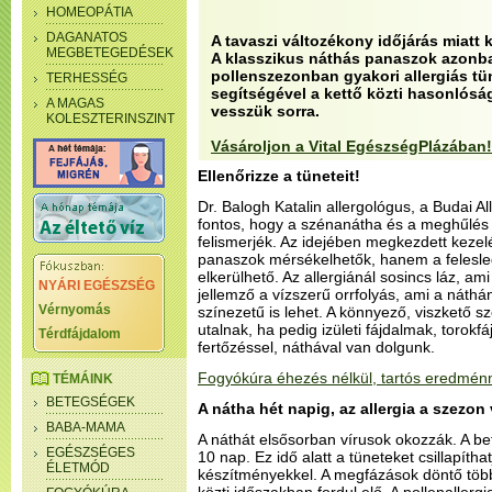
HOMEOPÁTIA
DAGANATOS
A tavaszi változékony időjárás miat
MEGBETEGEDÉSEK
A klasszikus náthás panaszok azonb
pollenszezonban gyakori allergiás tü
TERHESSÉG
segítségével a kettő közti hasonlós
A MAGAS
vesszük sorra.
KOLESZTERINSZINT
Vásároljon a Vital EgészségPlázában!
Ellenőrizze a tüneteit!
Dr. Balogh Katalin allergológus, a Budai A
fontos, hogy a szénanátha és a meghűlés 
felismerjék. Az idejében megkezdett keze
panaszok mérsékelhetők, hanem a felesle
elkerülhető. Az allergiánál sosincs láz, ami
NYÁRI EGÉSZSÉG
jellemző a vízszerű orrfolyás, ami a náthá
Vérnyomás
színezetű is lehet. A könnyező, viszkető s
utalnak, ha pedig izületi fájdalmak, torokfáj
Térdfájdalom
fertőzéssel, náthával van dolgunk.
Fogyókúra éhezés nélkül, tartós eredmén
TÉMÁINK
BETEGSÉGEK
A nátha hét napig, az allergia a szezon 
BABA-MAMA
A náthát elsősorban vírusok okozzák. A be
EGÉSZSÉGES
10 nap. Ez idő alatt a tüneteket csillapítha
ÉLETMÓD
készítményekkel. A megfázások döntő töb