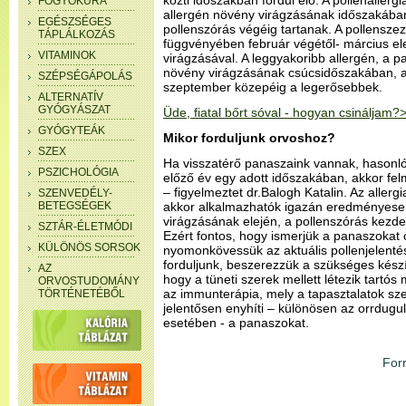
közti időszakban fordul elő. A pollenallerg
FOGYÓKÚRA
allergén növény virágzásának időszakában
EGÉSZSÉGES
pollenszórás végéig tartanak. A pollenszez
TÁPLÁLKOZÁS
függvényében február végétől- március el
VITAMINOK
virágzásával. A leggyakoribb allergén, a pa
növény virágzásának csúcsidőszakában, 
SZÉPSÉGÁPOLÁS
szeptember közepéig a legerősebbek.
ALTERNATÍV
GYÓGYÁSZAT
Üde, fiatal bőrt sóval - hogyan csinálja
GYÓGYTEÁK
Mikor forduljunk orvoshoz?
SZEX
Ha visszatérő panaszaink vannak, hasonló 
PSZICHOLÓGIA
előző év egy adott időszakában, akkor felm
– figyelmeztet dr.Balogh Katalin. Az allerg
SZENVEDÉLY-
BETEGSÉGEK
akkor alkalmazhatók igazán eredményesen
virágzásának elején, a pollenszórás kezde
SZTÁR-ÉLETMÓDI
Ezért fontos, hogy ismerjük a panaszokat
KÜLÖNÖS SORSOK
nyomonkövessük az aktuális pollenjelenté
forduljunk, beszerezzük a szükséges készí
AZ
hogy a tüneti szerek mellett létezik tartós 
ORVOSTUDOMÁNY
az immunterápia, mely a tapasztalatok sze
TÖRTÉNETÉBŐL
jelentősen enyhíti – különösen az orrdug
esetében - a panaszokat.
For