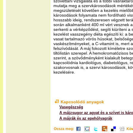
szövettani vizsgálata és a többi vasraktár
mutatja meg a szervkárosodások mértékét
megszületését követően a kezelés mielőbbi
károsodások folyamata nem fordítható viss
hosszabb ideig, rendszeresen végzett terá
során alkalmanként 400 ml vért vesznek a 
serkenti a vérképződést, segíti kiüríteni a 
kezelést vasszegény diéta egészíti ki: a be
vasat tartalmazó vörös húsokat, belsősége
vaskészítményeket, a C-vitamint is, mert az
felszívódását. A máj fokozott kíméletre szor
tiltólistán szerepel. A hemokromatózisos
szerint, a szövődményként kialakult bete
kapcsolódnia kardiológus, diabetológus, r
szakorvosnak is, a szervi károsodások, k
kezelésére.
Kapcsolódó anyagok
Vasegészség
A májzsugor az agyat és a szívet is káro
A májrák és az epehólyagrák
Ossza meg:
Köv