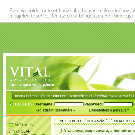
Ez a weboldal sütiket használ a helyes működéséhez, v
megjelenítéséhez. Ön az oldal böngészésével beleegye
2026. Augusztus 07. péntek
:
:
:
:
:
REGISZTRÁCIÓ
FÓRUM
HÍRLEVÉL
KERESŐK
SZAKÉRTŐINK
SZOLGÁLTATÁSA
Username:
Password:
Regisztrálni szeretnék!
Elfelejtettem a jelszavam
VITAL
»
BETEGSÉGEK
»
SZÍV- ÉS ÉRRENDSZERI
AKTUÁLIS
A vasanyagcsere zavara, a hemokroma
NYITÓLAP