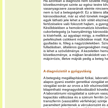
Ha azonban a diagnózis nem születik meg
következményei szinte az egész testre kih
vasanyagcsere zavarának eleinte nincsenek
nem is tud a betegségéről. Ez a látens álla
károsodásokat, már az első tünetek megjel
egyik látható jele lehet a bőr sötét elszíne
fertőzésekre való fokozott hajlam, a gye
Későbbiekben a hemokromatózis következ
cukorbetegség (a hasnyálmirigy károsodás
is kísérhetik, az agyalapi mirigy, a mellék
petefészkek csökkent működése miatt. Kial
gyulladás is, főleg a nagyízületekben. Sz
fulladásban, általános gyengeségben meg
is lehet a szövődménye. A kezeletlen hem
következménye, a májban lerakódott vas ro
májcirrózis, illetve májrák pedig a beteg ha
A diagnózistól a gyógyulásig
A betegség megállapítását fizikai, laborató
alapos gyanú esetén genetikai vizsgálat erő
vizsgálat során az orvos a bőr elszíneződé
kitapintható megnagyobbodásából követke
A laboratóriumi vizsgálattal a szérum vas
kapacitás változása és a szérum ferritin (
transzferrin (vasszállító vérfehérje) szint
paramétert jelentenek a vércukorszint és 