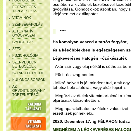
FOGYÓKÚRA
esetében a kiváltó ok kezelésével kezdőd
EGÉSZSÉGES
gyógyítása. Gondot okoz azonban, hogy s
TÁPLÁLKOZÁS
idejében ezt az állapotot.
VITAMINOK
SZÉPSÉGÁPOLÁS
-----------------------------------------------------
----
ALTERNATÍV
GYÓGYÁSZAT
Ha komolyan veszed a tartós fogyást,
GYÓGYTEÁK
SZEX
és a későbbiekben is egészségesen sze
PSZICHOLÓGIA
Légkeveréses Halogén Főzőkészülék
SZENVEDÉLY-
- Akár zsír vagy olaj nélkül is süthetsz ben
BETEGSÉGEK
SZTÁR-ÉLETMÓDI
- Füst- és szagmentes
KÜLÖNÖS SORSOK
- Mikró helyett is jó, mindent tud, amit eg
AZ
tehetsz bele alufóliát, vagy akár tepsit is
ORVOSTUDOMÁNY
TÖRTÉNETÉBŐL
- Megőrzi az ételek vitamintartalmát a kím
eljárásnak köszönhetően.
- Megtapasztalhatod az ételek valódi ízét
érzett ízek jönnek elő..
2020. December 17.-ig FÉLÁRON tudsz 
MEGNÉZEM A LÉGKEVERÉSES HALOG