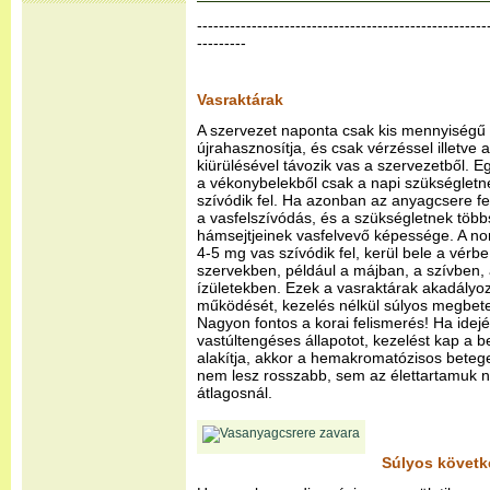
-----------------------------------------------------
---------
Vasraktárak
A szervezet naponta csak kis mennyiségű v
újrahasznosítja, és csak vérzéssel illetve 
kiürülésével távozik vas a szervezetből.
a vékonybelekből csak a napi szükséglet
szívódik fel. Ha azonban az anyagcsere fel
a vasfelszívódás, és a szükségletnek töb
hámsejtjeinek vasfelvevő képessége. A nor
4-5 mg vas szívódik fel, kerül bele a vérb
szervekben, például a májban, a szívben,
ízületekben. Ezek a vasraktárak akadályoz
működését, kezelés nélkül súlyos megbet
Nagyon fontos a korai felismerés! Ha idej
vastúltengéses állapotot, kezelést kap a b
alakítja, akkor a hemakromatózisos bete
nem lesz rosszabb, sem az élettartamuk n
átlagosnál.
Súlyos követk