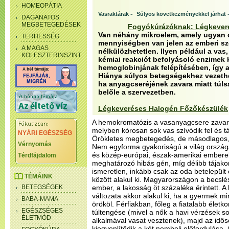
HOMEOPÁTIA
-
Vasraktárak
Súlyos következményekkel járhat
DAGANATOS
MEGBETEGEDÉSEK
Fogyókúrázóknak: Légkever
Van néhány mikroelem, amely ugyan 
TERHESSÉG
mennyiségben van jelen az emberi sz
A MAGAS
nélkülözhetetlen. Ilyen például a vas,
KOLESZTERINSZINT
kémiai reakciót befolyásoló enzimek 
hemoglobinjának felépítésében, így a
Hiánya súlyos betegségekhez vezethe
ha anyagcseréjének zavara miatt túls
belőle a szervezetben.
Légkeveréses Halogén Főzőkészülék
A hemokromatózis a vasanyagcsere zavara
melyben kórosan sok vas szívódik fel és t
NYÁRI EGÉSZSÉG
Örökletes megbetegedés, de másodlagos, sz
Vérnyomás
Nem egyforma gyakoriságú a világ ország
és közép-európai, észak-amerikai emberek
Térdfájdalom
meghatározó hibás gén, míg délibb tájakon 
ismeretlen, inkább csak az oda betelepül
TÉMÁINK
között alakul ki. Magyarországon a becslés
BETEGSÉGEK
ember, a lakosság öt százaléka érintett. 
változata akkor alakul ki, ha a gyermek mi
BABA-MAMA
örököl. Férfiakban, főleg a fiatalabb élet
EGÉSZSÉGES
túltengése (mivel a nők a havi vérzések so
ÉLETMÓD
alkalmával vasat vesztenek), majd az idő
kiegyenlítődik a két nembeli előfordulása.