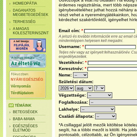
Üdvözöljük a vital.hu oldalain! Ha eddi
HOMEOPÁTIA
érdemes regisztrálnia, mert több népsze
igénybevételéhez juthat hozzá néhány ada
DAGANATOS
részt vehet a nyereményjátékainkon, ho
MEGBETEGEDÉSEK
kérdezhet szakértőinktől, igényelhet hírl
TERHESSÉG
A MAGAS
Email cím:
*
KOLESZTERINSZINT
A jelszó és további információk erre az email 
mindenképpen helyesen kell megadni.
Username:
*
Teljes név vagy az igényelt felhasználónév. C
engedélyezettek.
Vezetéknév:
*
Keresztnév:
*
Neme:
NYÁRI EGÉSZSÉG
Születési dátum:
Vérnyomás
Térdfájdalom
Végzettsége:
Foglalkozása:
TÉMÁINK
Lakhelye:
BETEGSÉGEK
Családi állapota:
BABA-MAMA
*A csillaggal jelölt mezők kitöltése köt
EGÉSZSÉGES
segíti, ha a többi mezőt is kitölti. Ha j
ÉLETMÓD
pontosabb, célzottabb, az Ön igényeine