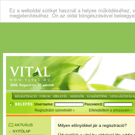
Ez a weboldal sütiket használ a helyes működéséhez, v
megjelenítéséhez. Ön az oldal böngészésével beleegye
2026. Augusztus 07. péntek
:
:
:
:
:
REGISZTRÁCIÓ
FÓRUM
HÍRLEVÉL
KERESŐK
SZAKÉRTŐINK
SZOLGÁLTATÁSA
Username:
Password:
Regisztrálni szeretnék!
Elfelejtettem a jelszavam
AKTUÁLIS
Milyen előnyökkel jár a regisztráció?
NYITÓLAP