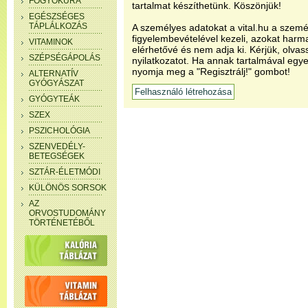
FOGYÓKÚRA
tartalmat készíthetünk. Köszönjük!
EGÉSZSÉGES
TÁPLÁLKOZÁS
A személyes adatokat a vital.hu a szemé
figyelembevételével kezeli, azokat har
VITAMINOK
elérhetővé és nem adja ki. Kérjük, olvas
SZÉPSÉGÁPOLÁS
nyilatkozatot. Ha annak tartalmával egye
nyomja meg a "Regisztrálj!" gombot!
ALTERNATÍV
GYÓGYÁSZAT
GYÓGYTEÁK
SZEX
PSZICHOLÓGIA
SZENVEDÉLY-
BETEGSÉGEK
SZTÁR-ÉLETMÓDI
KÜLÖNÖS SORSOK
AZ
ORVOSTUDOMÁNY
TÖRTÉNETÉBŐL