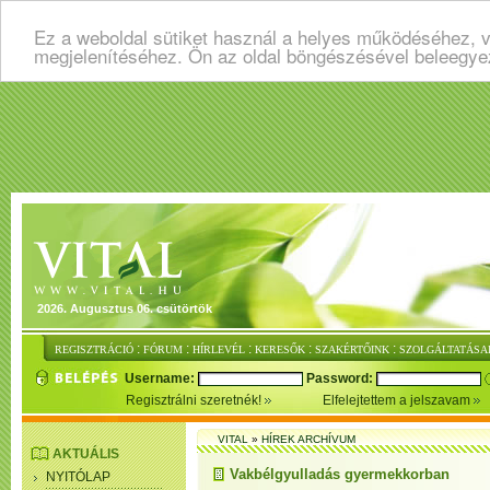
Ez a weboldal sütiket használ a helyes működéséhez, v
megjelenítéséhez. Ön az oldal böngészésével beleegye
2026. Augusztus 06. csütörtök
:
:
:
:
:
REGISZTRÁCIÓ
FÓRUM
HÍRLEVÉL
KERESŐK
SZAKÉRTŐINK
SZOLGÁLTATÁSA
Username:
Password:
Regisztrálni szeretnék!
Elfelejtettem a jelszavam
VITAL
»
HÍREK ARCHÍVUM
AKTUÁLIS
Vakbélgyulladás gyermekkorban
NYITÓLAP