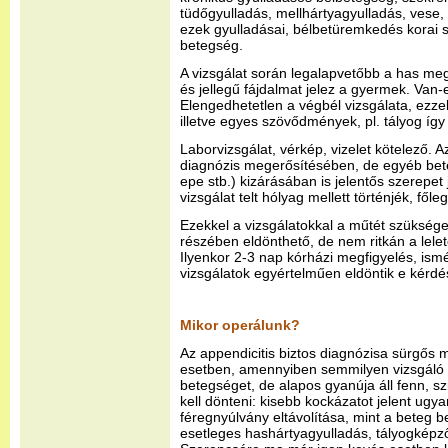
tüdőgyulladás, mellhártyagyulladás, vese,
ezek gyulladásai, bélbetüremkedés korai
betegség.
A vizsgálat során legalapvetőbb a has meg
és jellegű fájdalmat jelez a gyermek. Va
Elengedhetetlen a végbél vizsgálata, ezze
illetve egyes szövődmények, pl. tályog így 
Laborvizsgálat, vérkép, vizelet kötelező. 
diagnózis megerősítésében, de egyéb bet
epe stb.) kizárásában is jelentős szerepet 
vizsgálat telt hólyag mellett történjék, fől
Ezekkel a vizsgálatokkal a műtét szükség
részében eldönthető, de nem ritkán a lel
Ilyenkor 2-3 nap kórházi megfigyelés, ismét
vizsgálatok egyértelműen eldöntik e kérdé
Mikor operálunk?
Az appendicitis biztos diagnózisa sürgős mű
esetben, amennyiben semmilyen vizsgáló e
betegséget, de alapos gyanúja áll fenn, sz
kell dönteni: kisebb kockázatot jelent ug
féregnyúlvány eltávolítása, mint a beteg b
esetleges hashártyagyulladás, tályogképz