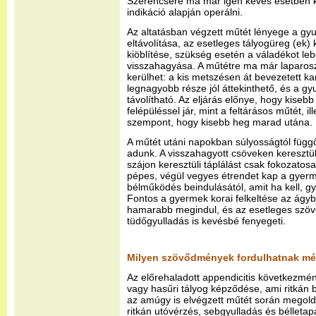
Szerencsére ma már igen kevés esetben k
indikáció alapján operálni.
Az altatásban végzett műtét lényege a gyu
eltávolítása, az esetleges tályogüreg (ek) 
kiöblítése, szükség esetén a váladékot l
visszahagyása. A műtétre ma már laparoszk
kerülhet: a kis metszésen át bevezetett k
legnagyobb része jól áttekinthető, és a gyul
távolítható. Az eljárás előnye, hogy kise
felépüléssel jár, mint a feltárásos műtét, 
szempont, hogy kisebb heg marad utána.
A műtét utáni napokban súlyosságtól függő
adunk. A visszahagyott csöveken keresztül
szájon keresztüli táplálást csak fokozatos
pépes, végül vegyes étrendet kap a gyer
bélműködés beindulásától, amit ha kell, g
Fontos a gyermek korai felkeltése az ágyb
hamarabb megindul, és az esetleges szöv
tüdőgyulladás is kevésbé fenyegeti.
Milyen szövődmények fordulhatnak mé
Az előrehaladott appendicitis következmé
vagy hasűri tályog képződése, ami ritkán 
az amúgy is elvégzett műtét során megold
ritkán utóvérzés, sebgyulladás és bélletap