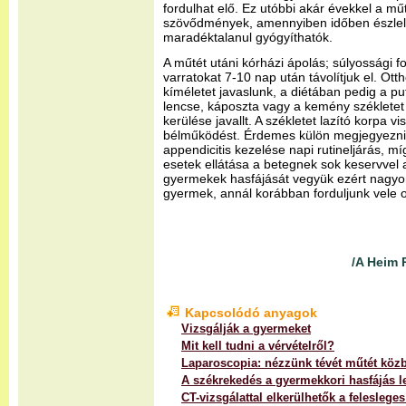
fordulhat elő. Ez utóbbi akár évekkel a műt
szövődmények, amennyiben időben észlel
maradéktalanul gyógyíthatók.
A műtét utáni kórházi ápolás; súlyossági f
varratokat 7-10 nap után távolítjuk el. Ott
kíméletet javaslunk, a diétában pedig a puf
lencse, káposzta vagy a kemény székletet
kerülése javallt. A székletet lazító korpa 
bélműködést. Érdemes külön megjegyezni,
appendicitis kezelése napi rutineljárás, 
esetek ellátása a betegnek sok keservvel 
gyermekek hasfájását vegyük ezért nagyo
gyermek, annál korábban forduljunk vele 
/A Heim 
Kapcsolódó anyagok
Vizsgálják a gyermeket
Mit kell tudni a vérvételről?
Laparoscopia: nézzünk tévét műtét köz
A székrekedés a gyermekkori hasfájás 
CT-vizsgálattal elkerülhetők a feleslege