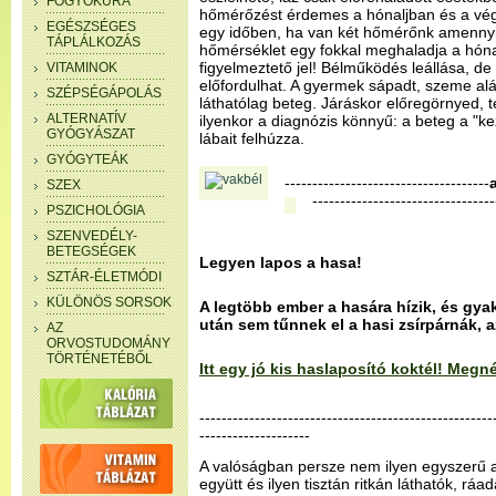
FOGYÓKÚRA
hőmérőzést érdemes a hónaljban és a végb
EGÉSZSÉGES
egy időben, ha van két hőmérőnk amenny
TÁPLÁLKOZÁS
hőmérséklet egy fokkal meghaladja a hóna
figyelmeztető jel! Bélműködés leállása, d
VITAMINOK
előfordulhat. A gyermek sápadt, szeme alá
SZÉPSÉGÁPOLÁS
láthatólag beteg. Járáskor előregörnyed, t
ALTERNATÍV
ilyenkor a diagnózis könnyű: a beteg a "
GYÓGYÁSZAT
lábait felhúzza.
GYÓGYTEÁK
-------------------------------------
SZEX
---------------------------------
PSZICHOLÓGIA
SZENVEDÉLY-
BETEGSÉGEK
Legyen lapos a hasa!
SZTÁR-ÉLETMÓDI
KÜLÖNÖS SORSOK
A legtöbb ember a hasára hízik, és gya
után sem tűnnek el a hasi zsírpárnák, 
AZ
ORVOSTUDOMÁNY
TÖRTÉNETÉBŐL
Itt egy jó kis haslaposító koktél! Meg
-----------------------------------------------------
--------------------
A valóságban persze nem ilyen egyszerű a 
együtt és ilyen tisztán ritkán láthatók, ráa