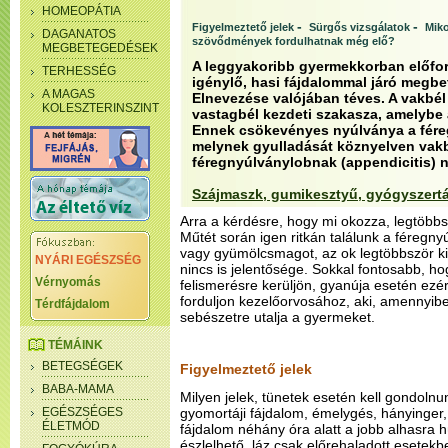
HOMEOPÁTIA
-
-
Figyelmeztető jelek
Sürgős vizsgálatok
Miko
DAGANATOS
szövődmények fordulhatnak még elő?
MEGBETEGEDÉSEK
A leggyakoribb gyermekkorban előfor
TERHESSÉG
igénylő, hasi fájdalommal járó megb
A MAGAS
Elnevezése valójában téves. A vakbé
KOLESZTERINSZINT
vastagbél kezdeti szakasza, amelybe 
Ennek csökevényes nyúlványa a fére
melynek gyulladását köznyelven vak
féregnyúlványlobnak (appendicitis) 
Szájmaszk, gumikesztyű, gyógyszert
Arra a kérdésre, hogy mi okozza, legtöbbs
Műtét során igen ritkán találunk a féregny
vagy gyümölcsmagot, az ok legtöbbször ki
NYÁRI EGÉSZSÉG
nincs is jelentősége. Sokkal fontosabb, h
Vérnyomás
felismerésre kerüljön, gyanúja esetén ezé
forduljon kezelőorvosához, aki, amennyiben
Térdfájdalom
sebészetre utalja a gyermeket.
TÉMÁINK
BETEGSÉGEK
Figyelmeztető jelek
BABA-MAMA
Milyen jelek, tünetek esetén kell gondoln
EGÉSZSÉGES
gyomortáji fájdalom, émelygés, hányinger, 
ÉLETMÓD
fájdalom néhány óra alatt a jobb alhasra 
észlelhető, láz csak előrehaladott esetekbe