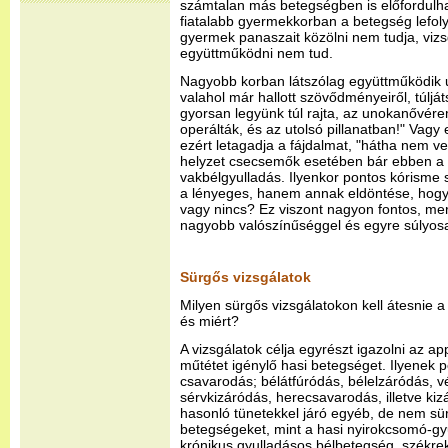
számtalan más betegségben is előfordulha
fiatalabb gyermekkorban a betegség lefol
gyermek panaszait közölni nem tudja, vizs
együttműködni nem tud.
Nagyobb korban látszólag együttműködik 
valahol már hallott szövődményeiről, túljá
gyorsan legyünk túl rajta, az unokanővérem
operálták, és az utolsó pillanatban!" Vagy 
ezért letagadja a fájdalmat, "hátha nem v
helyzet csecsemők esetében bár ebben a k
vakbélgyulladás. Ilyenkor pontos kórisme s
a lényeges, hanem annak eldöntése, hogy
vagy nincs? Ez viszont nagyon fontos, me
nagyobb valószínűséggel és egyre súlyo
Sürgős vizsgálatok
Milyen sürgős vizsgálatokon kell átesnie
és miért?
A vizsgálatok célja egyrészt igazolni az app
műtétet igénylő hasi betegséget. Ilyenek p
csavarodás; bélátfúródás, bélelzáródás, v
sérvkizáródás, herecsavarodás, illetve kizá
hasonló tünetekkel járó egyéb, de nem sür
betegségeket, mint a hasi nyirokcsomó-gyu
krónikus gyulladásos bélbetegség, székre