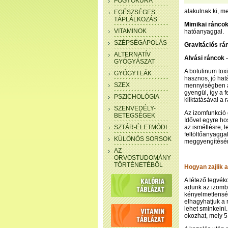
FOGYÓKÚRA
alakulnak ki, m
EGÉSZSÉGES
TÁPLÁLKOZÁS
Mimikai ránco
VITAMINOK
hatóanyaggal.
SZÉPSÉGÁPOLÁS
Gravitációs rá
ALTERNATÍV
Alvási ráncok
–
GYÓGYÁSZAT
A botulinum to
GYÓGYTEÁK
hasznos, jó hatá
SZEX
mennyiségben a
gyengül, így a 
PSZICHOLÓGIA
kiiktatásával a 
SZENVEDÉLY-
Az izomfunkció 
BETEGSÉGEK
Idővel egyre ho
SZTÁR-ÉLETMÓDI
az ismétlésre, l
feltöltőanyagga
KÜLÖNÖS SORSOK
meggyengítésér
AZ
ORVOSTUDOMÁNY
TÖRTÉNETÉBŐL
Hogyan zajlik 
A létező legvék
adunk az izomba
kényelmetlensé
elhagyhatjuk a r
lehet sminkelni.
okozhat, mely 5-