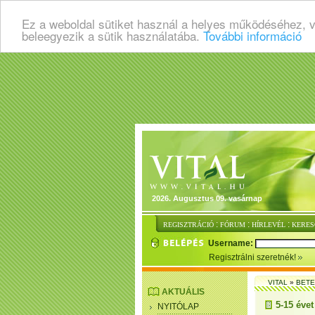
Ez a weboldal sütiket használ a helyes működéséhez, 
beleegyezik a sütik használatába.
További információ
2026. Augusztus 09. vasárnap
:
:
:
REGISZTRÁCIÓ
FÓRUM
HÍRLEVÉL
KERES
Username:
Regisztrálni szeretnék!
VITAL
»
BET
AKTUÁLIS
5-15 évet 
NYITÓLAP