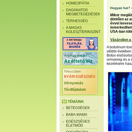
HOMEOPÁTIA
Hogyan hat?
DAGANATOS
MEGBETEGEDÉSEK
Mikor meglátu
döntően az a
TERHESSÉG
évvel kevese
ismerkedhetü
A MAGAS
USA-ban több 
KOLESZTERINSZINT
Vásároljon a
A botulinum tox
utóbbi években 
Botox elsősorba
orrnyereg és a 
kezelésére has
NYÁRI EGÉSZSÉG
Vérnyomás
Térdfájdalom
TÉMÁINK
BETEGSÉGEK
BABA-MAMA
EGÉSZSÉGES
ÉLETMÓD