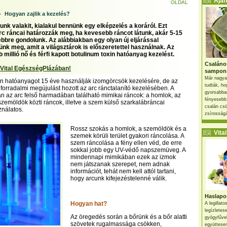
Ajánl
OLDAL
-
Hogyan zajlik a kezelés?
nk valakit, kialakul bennünk egy elképzelés a koráról. Ezt
rc ráncai határozzák meg, ha kevesebb ráncot látunk, akár 5-15
bbre gondolunk. Az alábbiakban egy olyan új eljárással
nk meg, amit a világsztárok is előszeretettel használnak. Az
millió nő és férfi kapott botulinum toxin hatóanyag kezelést.
Csaláno
 Vital EgészségPlázában!
sampon
Már nagya
in hatóanyagot 15 éve használják izomgörcsök kezelésére, de az
tudták, ho
forradalmi megújulást hozott az arc ránctalanító kezelésében. A
gyorsabban
n az arc felső harmadában található mimikai ráncok: a homlok, az
fényesebb
szemöldök közti ráncok, illetve a szem külső szarkalábráncai
csalán csö
ználatos.
zsírosságá
Rossz szokás a homlok, a szemöldök és a
Vital 
szemek körüli terület gyakori ráncolása. A
szem ráncolása a fény ellen véd, de erre
sokkal jobb egy UV-védő napszemüveg. A
mindennapi mimikában ezek az izmok
nem játszanak szerepet, nem adnak
információt, tehát nem kell attól tartani,
hogy arcunk kifejezéstelenné válik.
Haslapos
Hogyan hat?
A legillat
legízletes
Az öregedés során a bőrünk és a bőr alatti
gyógyfűve
szövetek rugalmassága csökken,
együttesen