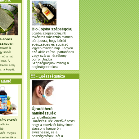
atunk
Bio Jojoba szépségolaj
Jojoba szépségolajunk
tökéletes választás minden
s-sörös
bőrtípusra, hogy bőröd
szappan
egészséges és sugárzó
legyen minden nap. Legyen
nyáink is
szó akár zsíros, pattanásos
gy sörtől
vagy száraz, érzékeny
 nő a haj,
bőrről, Jojoba
 lesz. A
Szépségolajunk mindig a
kkenti a haj
segítségedre lesz.
t, a korpát.
- Egészségpláza
ajánlatunk -
ajánló
Újratölthető
hallókészülék
Ez a Láthatatlan
ító koktél
Hallókészülék lehetővé teszi,
hogy a televíziót kényelmes,
osabb és
alacsony hangerőn
ebb
élvezhesse, és a
kből, melyek
beszélgetések, sőt a
 serkentik a