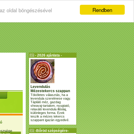
Rendben
 az oldal böngészésével
- 2026 ajánlata -
Levendulás
Mézestekercs szappan
Tökéletes választás, ha a
levendula szerelmese vagy.
Tápláló méz, gazdag
sheavaj-tartalom, nyugtató,
relaxáló levendula illóolaj,
különleges forma. Ezek
teszik a mézes tekercs
szappant igazán egyedivé.
ió
-Bőröd szépségére-
gészsége