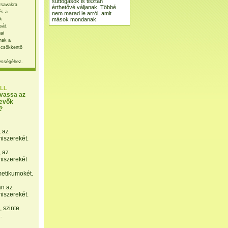
suttogások is tisztán
rsavakra
érthetővé váljanak. Többé
és a
nem marad le arról, amit
mások mondanak.
k
sát.
ai
nak a
 csökkentő
ességéhez.
LL
lvassa az
evők
?
, az
miszerekét.
, az
miszerekét
etikumokét.
án az
miszerekét.
 szinte
.