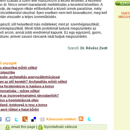
nem szabad a szem felé masszírozni a kezelt területet, a kezelést
n át. Nincs ismert maradandó mellékhatás a kezelést követően. A
kák, de nagyon ritkán előfordulhat a közeli izmok paralízise, mély
ciócsökkenést okozhat. Ilyen esetben nem kell beavatkozni, meg kell
TART
ntán visszatér a teljes izomműködés.
MEGOS
egészít, sőt helyettesít más műtéteket, mint pl. szemhéjplasztikát,
homlokplasztikát. Minél több problémát tudunk megszüntetni az
vő arcon, annál jobb eredményt kapunk. Ez egy egyszerű, gyors,
szer, amivel zavaró ráncaink okát tudjuk megszüntetni.
Szerző:
Dr. Révész Zsolt
ó anyagok
s plasztikai műtét nélkül
rcplasztika
ség: arcfiatalítás aranyszálbehúzással
ani az idő kerekét? Arcfiatalítás műtét nélkül
a fecskendezve is hatásos a botox
lternatívája – méreg nélkül
k az ösztrogéntartalmú ránctalanítók?
otox a homlokráncok ellen
éppé, boldoggá is tesz a botox
apró tűkkel a fiatal bőrért
Kövessen minket:
email this page
|
Nyomtatható változat