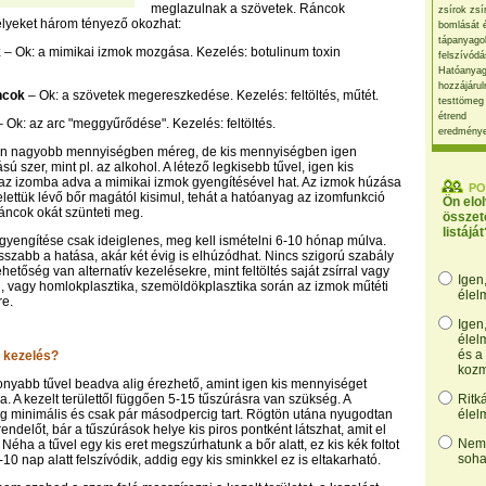
meglazulnak a szövetek. Ráncok
zsírok zsí
elyeket három tényező okozhat:
bomlását 
tápanyago
k
– Ok: a mimikai izmok mozgása. Kezelés: botulinum toxin
felszívódá
Hatóanyag
hozzájárul
ncok
– Ok: a szövetek megereszkedése. Kezelés: feltöltés, műtét.
testtömeg
étrend
 Ok: az arc "meggyűrődése". Kezelés: feltöltés.
eredmény
xin nagyobb mennyiségben méreg, de kis mennyiségben igen
sú szer, mint pl. az alkohol. A létező legkisebb tűvel, igen kis
z izomba adva a mimikai izmok gyengítésével hat. Az izmok húzása
PO
felettük lévő bőr magától kisimul, tehát a hatóanyag az izomfunkció
Ön elo
ráncok okát szünteti meg.
összet
listáját
gyengítése csak ideiglenes, meg kell ismételni 6-10 hónap múlva.
sszabb a hatása, akár két évig is elhúzódhat. Nincs szigorú szabály
ehetőség van alternatív kezelésekre, mint feltöltés saját zsírral vagy
Igen
l, vagy homlokplasztika, szemöldökplasztika során az izmok műtéti
élel
e.
Igen
élel
és a
a kezelés?
kozm
onyabb tűvel beadva alig érezhető, amint igen kis mennyiséget
. A kezelt területtől függően 5-15 tűszúrásra van szükség. A
Ritk
g minimális és csak pár másodpercig tart. Rögtön utána nyugodtan
élel
endelőt, bár a tűszúrások helye kis piros pontként látszhat, amit el
Nem,
 Néha a tűvel egy kis eret megszúrhatunk a bőr alatt, ez kis kék foltot
soha
10 nap alatt felszívódik, addig egy kis sminkkel ez is eltakarható.