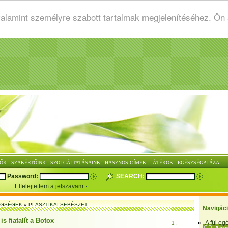
valamint személyre szabott tartalmak megjelenítéséhez. Ön
:
:
:
:
:
ŐK
SZAKÉRTŐINK
SZOLGÁLTATÁSAINK
HASZNOS CÍMEK
JÁTÉKOK
EGÉSZSÉGPLÁZA
Password:
SEARCH:
Elfelejtettem a jelszavam
EGSÉGEK
»
PLASZTIKAI SEBÉSZET
Navigác
is fiatalít a Botox
A fül e
1 .