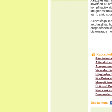
A kezelés után 
követően 48 órá
komplikációk rit
ideiglenes funk
várni, amíg spo
A kezelés jól ki
arcplasztikát, 
öregedésben lé
biztonságos mód
Kapcsolód
Ránctalanítá
A fiatalító a
Aranyos szép
Visszafordít
Húgyhólyagb
Itt a Botox a
Mennyit érne
Új típusú B
Nem csak sz
Dermaroller: 
Ossza meg: