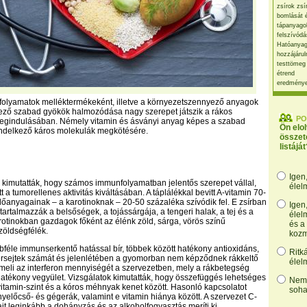
zsírok zsí
bomlását 
tápanyago
felszívódá
Hatóanyag
hozzájárul
testtömeg
étrend
eredmény
folyamatok melléktermékeként, illetve a környezetszennyező anyagok
kező szabad gyökök halmozódása nagy szerepet játszik a rákos
PO
egindulásában. Némely vitamin és ásványi anyag képes a szabad
Ön elo
endelkező káros molekulák megkötésére.
összet
listáját
Igen
l kimutatták, hogy számos immunfolyamatban jelentős szerepet vállal,
élel
t a tumorellenes aktivitás kiváltásában. A táplálékkal bevitt A-vitamin 70-
lőanyagainak – a karotinoknak – 20-50 százaléka szívódik fel. E zsírban
Igen
tartalmazzák a belsőségek, a tojássárgája, a tengeri halak, a tej és a
élel
rotinokban gazdagok főként az élénk zöld, sárga, vörös színű
és a
zöldségfélék.
kozm
bféle immunserkentő hatással bír, többek között hatékony antioxidáns,
Ritk
érsejtek számát és jelenlétében a gyomorban nem képződnek rákkeltő
élel
meli az interferon mennyiségét a szervezetben, mely a rákbetegség
tékony vegyület. Vizsgálatok kimutatták, hogy összefüggés lehetséges
Nem,
itamin-szint és a kóros méhnyak kenet között. Hasonló kapcsolatot
soha
nyelőcső- és gégerák, valamint e vitamin hiánya között. A szervezet C-
ait leginkább a dohányzás és az alkoholfogyasztás meríti ki.