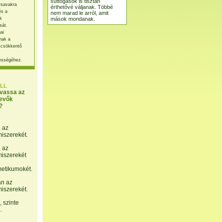
suttogások is tisztán
rsavakra
érthetővé váljanak. Többé
és a
nem marad le arról, amit
mások mondanak.
k
sát.
ai
nak a
 csökkentő
ességéhez.
LL
lvassa az
evők
?
, az
miszerekét.
, az
miszerekét
etikumokét.
án az
miszerekét.
 szinte
.