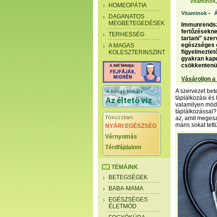
Vitaminok
HOMEOPÁTIA
-
Vitaminok
Á
DAGANATOS
MEGBETEGEDÉSEK
Immunrendsze
fertőzésekne
TERHESSÉG
tartani" sze
egészséges 
A MAGAS
figyelmeztet
KOLESZTERINSZINT
gyakran kapu
csökkentenün
Vásároljon a
A szervezet bet
táplálkozási és
valamilyen módo
táplálkozással?
az, amit megesz
máris sokat tet
NYÁRI EGÉSZSÉG
Vérnyomás
Térdfájdalom
TÉMÁINK
BETEGSÉGEK
BABA-MAMA
EGÉSZSÉGES
ÉLETMÓD