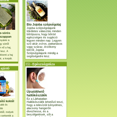
atunk
Bio Jojoba szépségolaj
Jojoba szépségolajunk
tökéletes választás minden
s-sörös
bőrtípusra, hogy bőröd
szappan
egészséges és sugárzó
legyen minden nap. Legyen
nyáink is
szó akár zsíros, pattanásos
gy sörtől
vagy száraz, érzékeny
 nő a haj,
bőrről, Jojoba
 lesz. A
Szépségolajunk mindig a
kkenti a haj
segítségedre lesz.
t, a korpát.
- Egészségpláza
ajánlatunk -
ajánló
Újratölthető
hallókészülék
Ez a Láthatatlan
ító koktél
Hallókészülék lehetővé teszi,
hogy a televíziót kényelmes,
osabb és
alacsony hangerőn
ebb
élvezhesse, és a
kből, melyek
beszélgetések, sőt a
 serkentik a