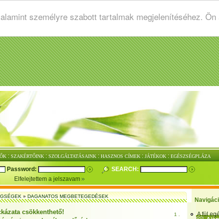
valamint személyre szabott tartalmak megjelenítéséhez. Ön
:
:
:
:
:
ŐK
SZAKÉRTŐINK
SZOLGÁLTATÁSAINK
HASZNOS CÍMEK
JÁTÉKOK
EGÉSZSÉGPLÁZA
Password:
SEARCH:
Elfelejtettem a jelszavam
EGSÉGEK
»
DAGANATOS MEGBETEGEDÉSEK
Navigác
ckázata csökkenthető!
A fül e
1 .