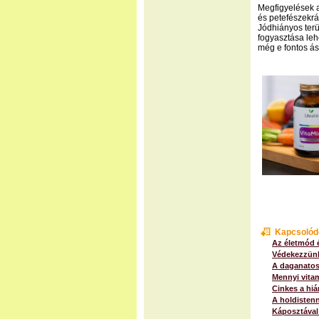
Megfigyelések a
és petefészekrá
Jódhiányos terü
fogyasztása leh
még e fontos á
Kapcsolód
Az életmód é
Védekezzünk 
A daganatos
Mennyi vita
Cinkes a hiá
A holdistenn
Káposztával