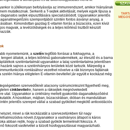
yankor is jótékonyan befolyásolja az immunrendszert, amikor hiányának
 nem mutatkoznak. Serkenti a T-sejtek aktivitását, melyek egyik típusa a
TART
s daganatos sejtek elpusztítására specializálódott. Ugyanakkor jelentős
MEGOS
daganatmegelőzés szempontjából szintén fontos ásványi anyag, a
dásában. Kimondottan gazdag E-vitamin forrás a búzacsíra, ezen kívül
jos magvak, a levélzöldségek és a teljes kiőrlésű lisztből készült
mazzák.
ok
sabb nyomelemünk, a
szelén
legfőbb forrásai a fokhagyma, a
tengeri állatok, a teljes kiőrlésű gabonatermékek, az élesztő és a barna
 táplálékok szeléntartalmát ugyanakkor a talaj szeléntartalma jelentősen
s hazánk sajnos a szelénhiányos területek közé tartozik. Márpedig a
immunfunkciók romlásához vezethet növelve a rák bizonyos fajtáinak
a szelén hiánya elégtelen E-vitamin-bevitellel jár együtt e kockázat még
tegségekben szenvedőknél alacsony szérumcinkszint figyelhető meg,
gtelen
cinkbevitel
re, hanem a ráksejtek megnövekedett
re utal. Ugyanakkor a cinkhiány mellett gyakoribb daganatképződést
 kutatók. A húsokban, májban, búzacsírában, dióban és mandulában
szintén jelentős szerepet vállal a szabad gyököket megkötő antioxidációs
helyzet, mivel a rák kockázatát a szervezetünkben túl nagy
elhalmozódva növeli.(Ugyanakkor a vashiányos állapot is káros
oka abban rejlik, hogy a szabad gyökök termelését fokozza. A
énő fokozott vasfelvétel a túlzott húsfogyasztással magyarázható.