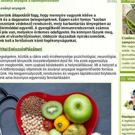
Ajánl
, ásványi anyagok a rákmegelőzésben
OLDAL
sványi anyagok
rünk állapotától függ, hogy mennyire vagyunk kitéve a
k és a daganatos betegségeknek. Éppen ezért fontos "karban
rvezetünk védekező rendszerét, mely karbantartás lényegében az
életmóddal egyenlő. A gyengélkedő immunrendszernek számos
ő jele van, melyekre érdemes odafigyelni. Ha könnyen fázunk meg,
nk el vírusfertőzéseket, többször duzzadtak nyirokcsomóink,
Csaláno
k kell a fertőzések iránti fogékonyságunkat.
sampon
Már nagya
 Vital EgészségPlázában!
tudták, ho
gyorsabban
egségekre, köztük a rákra való érzékenysége pszichológiai, neurológiai,
fényesebb
 környezeti tényezők összetevőjeként épül fel. Ha ezek egyensúlya
csalán csö
n megbomlik, nem szabad késlekedni a helyreállítással. Mi a helyzet a
zsírosságá
 A létfontosságú vitaminok és ásványi anyagok legjelentősebb forrása
ünk. Ha kiegyensúlyozott, rendszeres és vegyes táplálkozást folytatunk
tünk ama bizonyos egyensúly fenntartásáért.
Vital 
Haslapos
A legillat
legízletes
gyógyfűve
együttesen