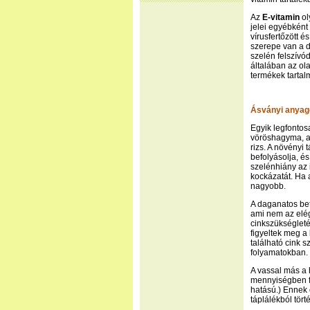
Az
E-vitamin
ol
jelei egyébként
vírusfertőzött é
szerepe van a 
szelén felszívó
általában az ola
termékek tartal
Ásványi anyag
Egyik legfonto
vöröshagyma, a 
rizs. A növényi
befolyásolja, é
szelénhiány az 
kockázatát. Ha 
nagyobb.
A daganatos be
ami nem az elé
cinkszükségleté
figyeltek meg a
található cink 
folyamatokban.
A vassal más a 
mennyiségben f
hatású.) Ennek 
táplálékból tört