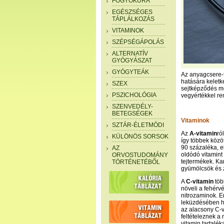
FOGYÓKÚRA
EGÉSZSÉGES
TÁPLÁLKOZÁS
VITAMINOK
SZÉPSÉGÁPOLÁS
ALTERNATÍV
GYÓGYÁSZAT
GYÓGYTEÁK
Az anyagcsere-
hatására kelet
SZEX
sejtképződés m
PSZICHOLÓGIA
vegyértékkel r
SZENVEDÉLY-
BETEGSÉGEK
Vitaminok
SZTÁR-ÉLETMÓDI
Az
A-vitamin
ró
KÜLÖNÖS SORSOK
így többek közöt
90 százaléka, e
AZ
oldódó vitamint 
ORVOSTUDOMÁNY
tejtermékek. Ka
TÖRTÉNETÉBŐL
gyümölcsök és 
A
C-vitamin
töb
növeli a fehérv
nitrozaminok. E
leküzdésében ha
az alacsony C-v
feltételeznek a 
vitamin tartalék