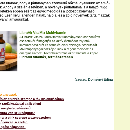
rra utalnak, hogy a
jód
hiányban szenvedő nőknél gyakoribb az emlő-
k. Ahogy a szelén esetében, a növények jódtartalma is a talajtól függ.
leteken éppen ezért az egyik megoldás a jódozott konyhasó
et. Ezen kívül a tengeri halak, halolaj és a zöld növények tartalmazzák
sványi anyagunkat.
LibraVit VitaMix Multivitamin
A LibraVit VitaMix Multivitamin tudományosan összeállított
összetevői támogatják az aktív életmódot folytatók
immunrendszerét és terhelés alatti fiziológiai stabilitását.
Mikrotápanyagai hozzájárulnak a regenerációhoz és
energiaszinthez. További információkért kattints a képre.
LibraVit vitalitás, természetesen
Szerző:
Döményi Edina
ó anyagok
s az étkezés szerepe a rák kialakulásában
táplálkozással a rák ellen!
 megbetegedésekről
minra van szükségünk?
ny: a cink szerepe a szervezetben
ő kincse, a szelén
 egészségesebb!