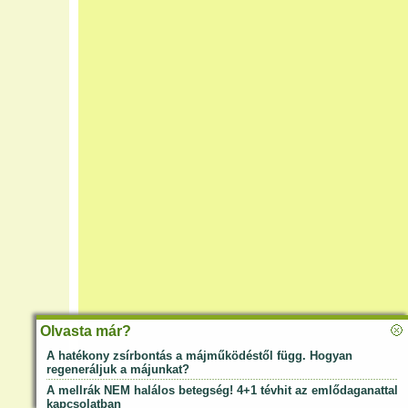
Olvasta már?
A hatékony zsírbontás a májműködéstől függ. Hogyan
regeneráljuk a májunkat?
A mellrák NEM halálos betegség! 4+1 tévhit az emlődaganattal
kapcsolatban