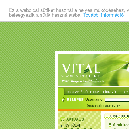
Ez a weboldal sütiket használ a helyes működéséhez, 
beleegyezik a sütik használatába.
További információ
2026. Augusztus 07. péntek
:
:
:
REGISZTRÁCIÓ
FÓRUM
HÍRLEVÉL
KERES
Username:
Regisztrálni szeretnék!
VITAL
»
BET
AKTUÁLIS
A rák ko
NYITÓLAP