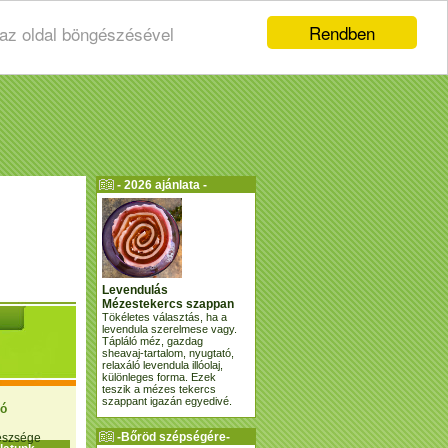
Rendben
 az oldal böngészésével
- 2026 ajánlata -
Levendulás
Mézestekercs szappan
Tökéletes választás, ha a
levendula szerelmese vagy.
Tápláló méz, gazdag
sheavaj-tartalom, nyugtató,
relaxáló levendula illóolaj,
különleges forma. Ezek
teszik a mézes tekercs
szappant igazán egyedivé.
ió
-Bőröd szépségére-
gészsége