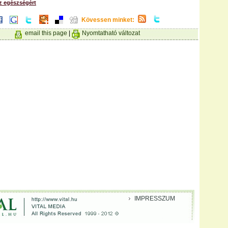
z egészségért
Kövessen minket:
email this page
|
Nyomtatható változat
IMPRESSZUM