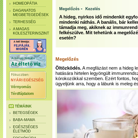
HOMEOPÁTIA
-
Megelőzés
Kezelés
DAGANATOS
MEGBETEGEDÉSEK
A hideg, nyirkos idő mindenkit egyf
TERHESSÉG
mindenki náthás. A banális, bár kell
támadja meg, akiknek az immunrend
A MAGAS
felkészülve. Mit tehetünk a megelőzé
KOLESZTERINSZINT
esetén?
Megelőzés
Öltözködés.
A megfázást nem a hideg l
hatására hirtelen legyöngült immunrend
kórokozókkal szemben. Ezért fontos, ho
NYÁRI EGÉSZSÉG
ügyeljünk arra, hogy a lábunk is meleg é
Vérnyomás
Térdfájdalom
TÉMÁINK
BETEGSÉGEK
BABA-MAMA
EGÉSZSÉGES
ÉLETMÓD