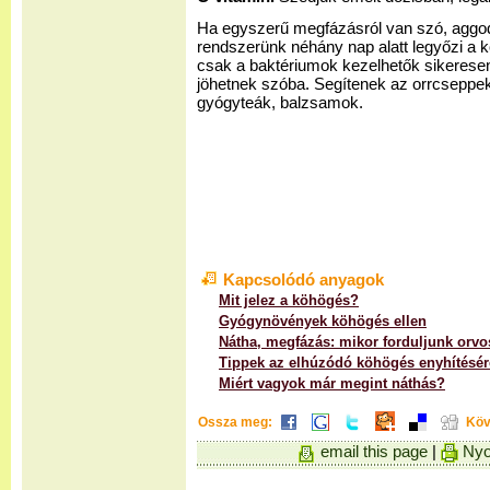
Ha egyszerű megfázásról van szó, agg
rendszerünk néhány nap alatt legyőzi a k
csak a baktériumok kezelhetők sikerese
jöhetnek szóba. Segítenek az orrcseppek,
gyógyteák, balzsamok.
Kapcsolódó anyagok
Mit jelez a köhögés?
Gyógynövények köhögés ellen
Nátha, megfázás: mikor forduljunk orv
Tippek az elhúzódó köhögés enyhítésér
Miért vagyok már megint náthás?
Ossza meg:
Köv
email this page
|
Nyo