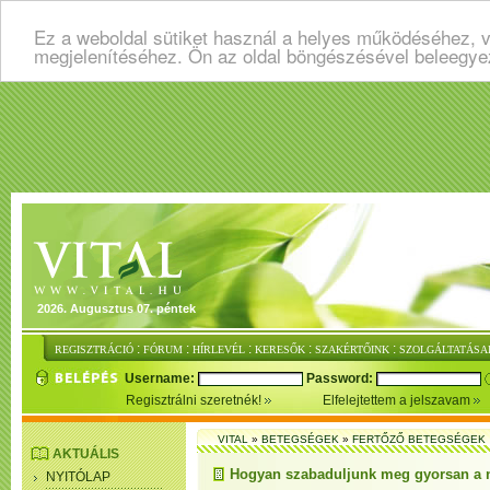
Ez a weboldal sütiket használ a helyes működéséhez, v
megjelenítéséhez. Ön az oldal böngészésével beleegye
2026. Augusztus 07. péntek
:
:
:
:
:
REGISZTRÁCIÓ
FÓRUM
HÍRLEVÉL
KERESŐK
SZAKÉRTŐINK
SZOLGÁLTATÁSA
Username:
Password:
Regisztrálni szeretnék!
Elfelejtettem a jelszavam
VITAL
»
BETEGSÉGEK
»
FERTŐZŐ BETEGSÉGEK
AKTUÁLIS
Hogyan szabaduljunk meg gyorsan a n
NYITÓLAP