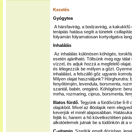
Kezelés
Gyógytea
A hársfavirág, a bodzavirág, a kakukkfű
terápiás hatása segíti a tünetek csillapí
folyamán folyamatosan kortyolgatva lan
Inhalálás
Az inhalálás különösen köhögés, torokf
esetén ajánlható. Töltsünk meg egy tálat 
vízzel, és adjuk hozzá a megfelelő olajat.
és lélegezzük be mélyen a gőzt. Gyerm
inhalálást, a felszálló gőz ugyanis komol
Milyen olajat használjunk? Hörghurutra: 
fenyőtömjén, levendula, borsmenta, rozma
szantál, babér, oregánó. Köhögésre: benz
mirha, rozmaring, ciprus, borsmenta, fen
Illatos fürdő.
Tegyünk a fürdővízbe 6-8 c
olajokból. Mivel az illóolajok nem elegye
keverjük el minél alaposabban. Hatásuka
fejtik ki, hanem a hő következtében páráv
alkotóelemek jutnak be a tüdőnkön át a 
C-vitamin.
Szedjük emelt dózisban, lega