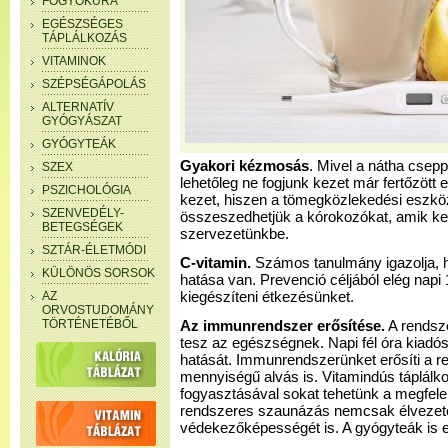
FOGYÓKÚRA
EGÉSZSÉGES
TÁPLÁLKOZÁS
VITAMINOK
SZÉPSÉGÁPOLÁS
ALTERNATÍV
GYÓGYÁSZAT
GYÓGYTEÁK
Gyakori kézmosás
. Mivel a nátha cseppf
SZEX
lehetőleg ne fogjunk kezet már fertőzöt
PSZICHOLÓGIA
kezet, hiszen a tömegközlekedési eszk
SZENVEDÉLY-
összeszedhetjük a kórokozókat, amik ke
BETEGSÉGEK
szervezetünkbe.
SZTÁR-ÉLETMÓDI
C-vitamin.
Számos tanulmány igazolja, 
KÜLÖNÖS SORSOK
hatása van. Prevenció céljából elég napi
AZ
kiegészíteni étkezésünket.
ORVOSTUDOMÁNY
TÖRTÉNETÉBŐL
Az immunrendszer erősítése.
A rendsz
tesz az egészségnek. Napi fél óra kiadó
hatását. Immunrendszerünket erősíti a r
mennyiségű alvás is. Vitamindús táplálk
fogyasztásával sokat tehetünk a megfelel
rendszeres szaunázás nemcsak élvezete
védekezőképességét is. A gyógyteák is e