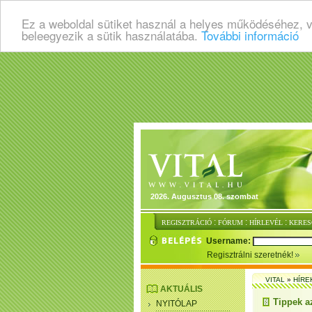
Ez a weboldal sütiket használ a helyes működéséhez, 
beleegyezik a sütik használatába.
További információ
2026. Augusztus 08. szombat
:
:
:
REGISZTRÁCIÓ
FÓRUM
HÍRLEVÉL
KERES
Username:
Regisztrálni szeretnék!
VITAL
»
HÍRE
AKTUÁLIS
Tippek a
NYITÓLAP