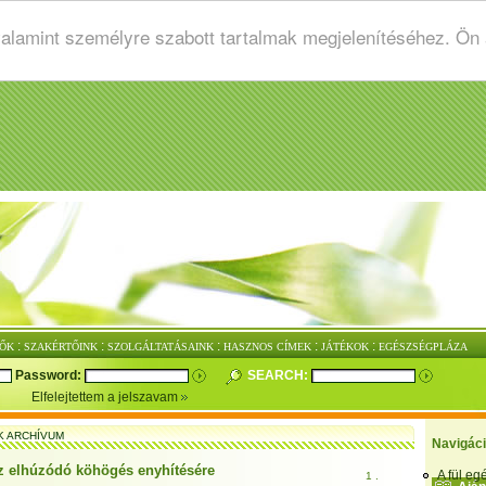
valamint személyre szabott tartalmak megjelenítéséhez. Ön
:
:
:
:
:
ŐK
SZAKÉRTŐINK
SZOLGÁLTATÁSAINK
HASZNOS CÍMEK
JÁTÉKOK
EGÉSZSÉGPLÁZA
Password:
SEARCH:
Elfelejtettem a jelszavam
K ARCHÍVUM
Navigác
z elhúzódó köhögés enyhítésére
A fül e
1 .