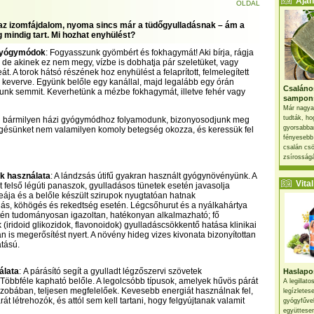
Ajánl
OLDAL
, az izomfájdalom, nyoma sincs már a tüdőgyulladásnak – ám a
mindig tart. Mi hozhat enyhülést?
gyógymódok
: Fogyasszunk gyömbért és fokhagymát! Aki bírja, rágja
, de akinek ez nem megy, vízbe is dobhatja pár szeletüket, vagy
eát. A torok hátsó részének hoz enyhülést a felaprított, felmelegített
keverve. Együnk belőle egy kanállal, majd legalább egy órán
Csaláno
yunk semmit. Keverhetünk a mézbe fokhagymát, illetve fehér vagy
sampon
Már nagya
tudták, ho
n bármilyen házi gyógymódhoz folyamodunk, bizonyosodjunk meg
gyorsabban
ögésünket nem valamilyen komoly betegség okozza, és keressük fel
fényesebb
csalán csö
zsírosságá
 használata
: A lándzsás útifű gyakran használt gyógynövényünk. A
Vital 
 felső légúti panaszok, gyulladásos tünetek esetén javasolja
eája és a belőle készült szirupok nyugtatóan hatnak
ás, köhögés és rekedtség esetén. Légcsőhurut és a nyálkahártya
tén tudományosan igazoltan, hatékonyan alkalmazható; fő
(iridoid glikozidok, flavonoidok) gyulladáscsökkentő hatása klinikai
n is megerősítést nyert. A növény hideg vizes kivonata bizonyítottan
tású.
álata
: A párásító segít a gyulladt légzőszervi szövetek
Haslapos
Többféle kapható belőle. A legolcsóbb típusok, amelyek hűvös párát
A legillat
szobában, teljesen megfelelőek. Kevesebb energiát használnak fel,
legízletes
át létrehozók, és attól sem kell tartani, hogy felgyújtanak valamit
gyógyfűve
együttesen