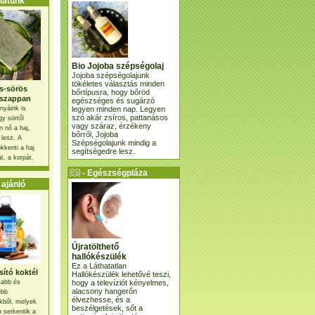
atunk
Bio Jojoba szépségolaj
Jojoba szépségolajunk
tökéletes választás minden
s-sörös
bőrtípusra, hogy bőröd
szappan
egészséges és sugárzó
legyen minden nap. Legyen
nyáink is
szó akár zsíros, pattanásos
gy sörtől
vagy száraz, érzékeny
 nő a haj,
bőrről, Jojoba
 lesz. A
Szépségolajunk mindig a
kkenti a haj
segítségedre lesz.
t, a korpát.
- Egészségpláza
ajánlatunk -
ajánló
Újratölthető
hallókészülék
Ez a Láthatatlan
ító koktél
Hallókészülék lehetővé teszi,
hogy a televíziót kényelmes,
osabb és
alacsony hangerőn
ebb
élvezhesse, és a
kből, melyek
beszélgetések, sőt a
 serkentik a