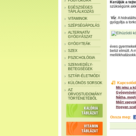
FOGYÓKÚRA
Kerüljük a tej
szükségünk akko
EGÉSZSÉGES
TÁPLÁLKOZÁS
Víz
: A hidratál
VITAMINOK
gyógyítja a tork
SZÉPSÉGÁPOLÁS
ALTERNATÍV
GYÓGYÁSZAT
GYÓGYTEÁK
éves gyermekek
SZEX
belül elmúlt. A
mellékhatásokka
PSZICHOLÓGIA
SZENVEDÉLY-
BETEGSÉGEK
SZTÁR-ÉLETMÓDI
KÜLÖNÖS SORSOK
Kapcsolód
Mit jelez a 
AZ
Gyógynövén
ORVOSTUDOMÁNY
Nátha, megf
TÖRTÉNETÉBŐL
Miért vagyo
Hogyan szab
Ossza meg: