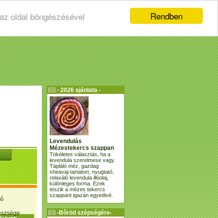
Rendben
 az oldal böngészésével
- 2026 ajánlata -
Levendulás
Mézestekercs szappan
Tökéletes választás, ha a
levendula szerelmese vagy.
Tápláló méz, gazdag
sheavaj-tartalom, nyugtató,
relaxáló levendula illóolaj,
különleges forma. Ezek
teszik a mézes tekercs
szappant igazán egyedivé.
ió
-Bőröd szépségére-
gészsége