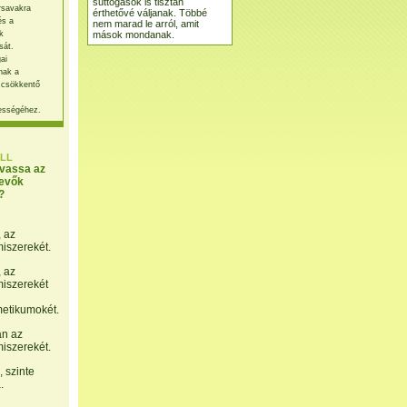
suttogások is tisztán
rsavakra
érthetővé váljanak. Többé
és a
nem marad le arról, amit
mások mondanak.
k
sát.
ai
nak a
 csökkentő
ességéhez.
LL
lvassa az
evők
?
, az
miszerekét.
, az
miszerekét
etikumokét.
án az
miszerekét.
 szinte
.