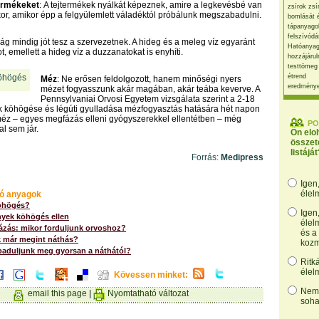
termékeket
: A tejtermékek nyálkát képeznek, amire a legkevésbé van
zsírok zsí
r, amikor épp a felgyülemlett váladéktól próbálunk megszabadulni.
bomlását 
tápanyago
felszívódá
tság mindig jót tesz a szervezetnek. A hideg és a meleg víz egyaránt
Hatóanyag
ot, emellett a hideg víz a duzzanatokat is enyhíti.
hozzájárul
testtömeg
étrend
Méz
: Ne erősen feldolgozott, hanem minőségi nyers
eredmény
mézet fogyasszunk akár magában, akár teába keverve. A
Pennsylvaniai Orvosi Egyetem vizsgálata szerint a 2-18
 köhögése és légúti gyulladása mézfogyasztás hatására hét napon
 méz – egyes megfázás elleni gyógyszerekkel ellentétben – még
PO
l sem jár.
Ön elo
összet
listáját
Forrás:
Medipress
Igen
élel
ó anyagok
köhögés?
Igen
yek köhögés ellen
élel
ázás: mikor forduljunk orvoshoz?
és a
k már megint náthás?
kozm
aduljunk meg gyorsan a náthától?
Ritk
élel
Kövessen minket:
Nem,
email this page
|
Nyomtatható változat
soha