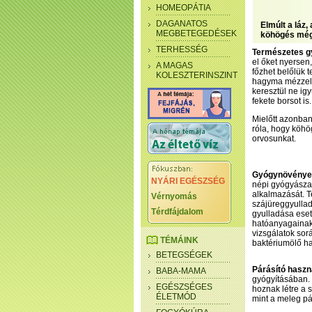
HOMEOPÁTIA
DAGANATOS
Elmúlt a láz
MEGBETEGEDÉSEK
köhögés még 
TERHESSÉG
Természetes 
el őket nyersen
A MAGAS
főzhet belőlük t
KOLESZTERINSZINT
hagyma mézzel 
keresztül ne ig
fekete borsot is.
Mielőtt azonba
róla, hogy köh
orvosunkat.
Gyógynövények
NYÁRI EGÉSZSÉG
népi gyógyászat
alkalmazását. T
Vérnyomás
szájüreggyullad
Térdfájdalom
gyulladása ese
hatóanyagainak 
vizsgálatok sorá
TÉMÁINK
baktériumölő ha
BETEGSÉGEK
Párásító haszn
BABA-MAMA
gyógyításában. 
EGÉSZSÉGES
hoznak létre a 
ÉLETMÓD
mint a meleg pár