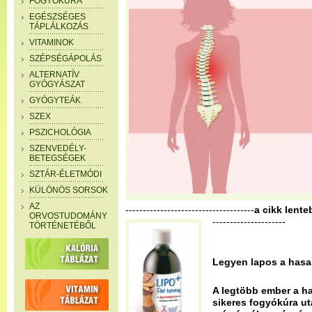
FOGYÓKÚRA
EGÉSZSÉGES
TÁPLÁLKOZÁS
VITAMINOK
SZÉPSÉGÁPOLÁS
ALTERNATÍV
GYÓGYÁSZAT
GYÓGYTEÁK
SZEX
PSZICHOLÓGIA
SZENVEDÉLY-
BETEGSÉGEK
SZTÁR-ÉLETMÓDI
KÜLÖNÖS SORSOK
AZ
-------------------------------------
a cikk lente
ORVOSTUDOMÁNY
---------------------
TÖRTÉNETÉBŐL
Legyen lapos a hasa
A legtöbb ember a ha
sikeres fogyókúra ut