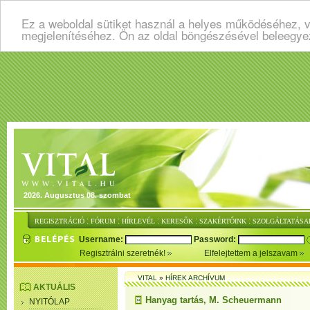
Ez a weboldal sütiket használ a helyes működéséhez, v
megjelenítéséhez. Ön az oldal böngészésével beleegye
2026. Augusztus 08. szombat
:
:
:
:
:
REGISZTRÁCIÓ
FÓRUM
HÍRLEVÉL
KERESŐK
SZAKÉRTŐINK
SZOLGÁLTATÁSA
Username:
Password:
Regisztrálni szeretnék!
Elfelejtettem a jelszavam
VITAL
»
HÍREK ARCHÍVUM
AKTUÁLIS
Hanyag tartás, M. Scheuermann
NYITÓLAP