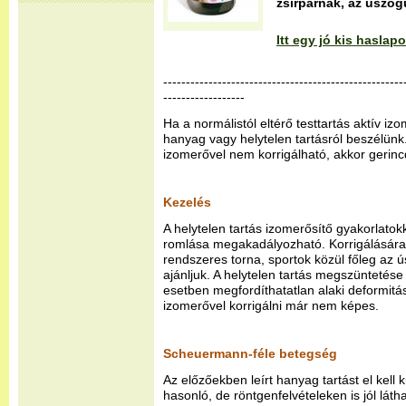
zsírpárnák, az úszóg
Itt egy jó kis hasla
-----------------------------------------------------
------------------
Ha a normálistól eltérő testtartás aktív iz
hanyag vagy helytelen tartásról beszélünk.
izomerővel nem korrigálható, akkor gerinc
Kezelés
A helytelen tartás izomerősítő gyakorlatok
romlása megakadályozható. Korrigálására
rendszeres torna, sportok közül főleg az ú
ajánljuk. A helytelen tartás megszüntetése
esetben megfordíthatatlan alaki deformitás
izomerővel korrigálni már nem képes.
Scheuermann-féle betegség
Az előzőekben leírt hanyag tartást el kell
hasonló, de röntgenfelvételeken is jól láth