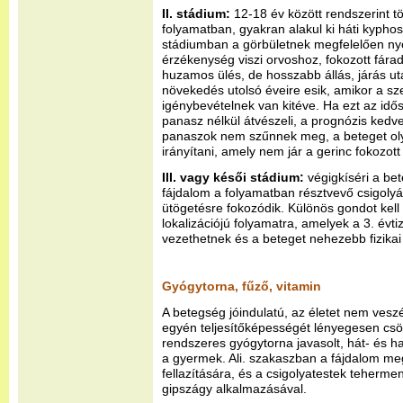
II. stádium:
12-18 év között rendszerint tö
folyamatban, gyakran alakul ki háti kyphosi
stádiumban a görbületnek megfelelően ny
érzékenység viszi orvoshoz, fokozott fára
huzamos ülés, de hosszabb állás, járás utá
növekedés utolsó éveire esik, amikor a sz
igénybevételnek van kitéve. Ha ezt az id
panasz nélkül átvészeli, a prognózis kedv
panaszok nem szűnnek meg, a beteget oly
irányítani, amely nem jár a gerinc fokozott
III. vagy késői stádium:
végigkíséri a bet
fájdalom a folyamatban résztvevő csigolyá
ütögetésre fokozódik. Különös gondot kell f
lokalizációjú folyamatra, amelyek a 3. év
vezethetnek és a beteget nehezebb fizikai
Gyógytorna, fűző, vitamin
A betegség jóindulatú, az életet nem vesz
egyén teljesítőképességét lényegesen csök
rendszeres gyógytorna javasolt, hát- és 
a gyermek. Ali. szakaszban a fájdalom me
fellazítására, és a csigolyatestek tehermen
gipszágy alkalmazásával.