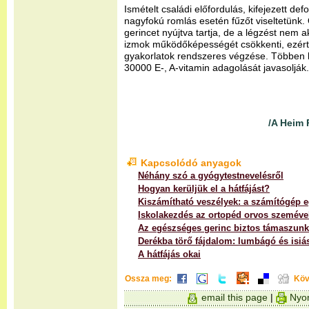
Ismételt családi előfordulás, kifejezett de
nagyfokú romlás esetén fűzőt viseltetünk.
gerincet nyújtva tartja, de a légzést nem 
izmok működőképességét csökkenti, ezért 
gyakorlatok rendszeres végzése. Többen 
30000 E-, A-vitamin adagolását javasolják.
/A Heim 
Kapcsolódó anyagok
Néhány szó a gyógytestnevelésről
Hogyan kerüljük el a hátfájást?
Kiszámítható veszélyek: a számítógép e
Iskolakezdés az ortopéd orvos szeméve
Az egészséges gerinc biztos támaszunk
Derékba törő fájdalom: lumbágó és isiá
A hátfájás okai
Ossza meg:
Köv
email this page
|
Nyom