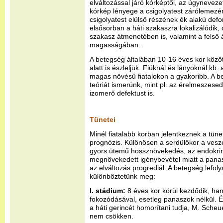
elváltozással járó kórképtől, az úgynevez
kórkép lényege a csigolyatest zárólemezé
csigolyatest elülső részének ék alakú def
elsősorban a háti szakaszra lokalizálódik, 
szakasz átmenetében is, valamint a felső 
magasságában.
A betegség általában 10-16 éves kor között
alatt is észleljük. Fiúknál és lányoknál kb
magas növésű fiatalokon a gyakoribb. A 
teóriát ismerünk, mint pl. az érelmeszesed
izomerő defektust is.
Tünetei
Minél fiatalabb korban jelentkeznek a tün
prognózis. Különösen a serdülőkor a veszél
gyors ütemű hossznövekedés, az endokrin
megnövekedett igénybevétel miatt a pana
az elváltozás progrediál. A betegség lefo
különböztetünk meg:
I. stádium:
8 éves kor körül kezdődik, hany
fokozódásával, esetleg panaszok nélkül. 
a háti gerincét homorítani tudja, M. Scheu
nem csökken.