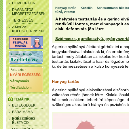
HOMEOPÁTIA
-
-
Hanyag tartás
Kezelés
Scheuermann-féle b
DAGANATOS
fűző, vitamin
MEGBETEGEDÉSEK
A helytelen testtartás és a gerinc elv
TERHESSÉG
rendkívül fontos, mert elhanyagolt e
A MAGAS
alaki deformitás jön létre.
KOLESZTERINSZINT
Szájmaszk, gumikesztyű, gyógyszert
A gerinc nyílirányú élettani görbületei a n
begyakorlásával alakulnak ki, és eredmén
tartást, mely általában az iskolás kor kezde
testtartás kialakulását a has- és légzőizmo
ki, de természetesen a külső környezeti té
NYÁRI EGÉSZSÉG
Vérnyomás
Hanyag tartás
Térdfájdalom
A gerinc nyílirányú alakváltozásai elsősorb
változása révén jönnek létre. Kialakulásuk
TÉMÁINK
hátizmok csökkent teherbíró képessége, d
szükséges akaraterő hiánya és pszichés t
BETEGSÉGEK
BABA-MAMA
EGÉSZSÉGES
ÉLETMÓD