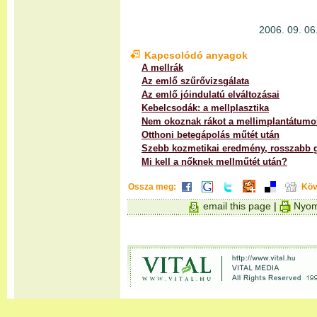
2006. 09. 06.
Kapcsolódó anyagok
A mellrák
Az emlő szűrővizsgálata
Az emlő jóindulatú elváltozásai
Kebelcsodák: a mellplasztika
Nem okoznak rákot a mellimplantátumo
Otthoni betegápolás műtét után
Szebb kozmetikai eredmény, rosszabb 
Mi kell a nőknek mellműtét után?
Ossza meg:
Köv
email this page
|
Nyom