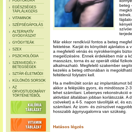
FOGYÓKÚRA
környe
beteg 
EGÉSZSÉGES
megkö
TÁPLÁLKOZÁS
telnek
VITAMINOK
fájdal
kényel
SZÉPSÉGÁPOLÁS
szívóe
ALTERNATÍV
terjed
GYÓGYÁSZAT
Már ekkor rendkívül fontos a beteg megfel
GYÓGYTEÁK
fektetése. Karját és könyökét ajánlatos a
SZEX
a megfelelő vénás és nyirokkeringés bizto
megelőzésére. Ennek érdekében már a kó
PSZICHOLÓGIA
masszázs, torna és az operált oldal fiziko
SZENVEDÉLY-
alkalmazható. Megfelelő szakember segítsé
BETEGSÉGEK
kezelés a beteg otthonában is megoldható
SZTÁR-ÉLETMÓDI
feltétlenül folytatni kell.
KÜLÖNÖS SORSOK
Ha a mellműtét során az implantátumot bő
AZ
akkor a felépülés gyors, és mindössze 2-3
ORVOSTUDOMÁNY
lehet számítani. Lebenyes rekonstrukció 
TÖRTÉNETÉBŐL
aktivitást általában jobban korlátozzák. A 
csöveket) a 4-5. napon távolítják el, és e
számítani. Az izom- és zsírszövet nagyobb
hosszabb ágynyugalomra van szükség.
Hatásos légzés