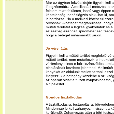
Már az ágyban fekvés idején figyelni kell 
lélegzésmódra. A mellkasfali metszés, a sz
félelem miatt felületes, lassú vagy éppen 
képtelenség, nehézlégzés alakulhat ki, am
is hordozza. Ha a mellkasi kötést túl szoros
orvosnak. A beteget megtanulhatja, hogyan
műtéti területet a légzési gyakorlatok és a
az esetleg elrendelt spirométer segítségé
hogy a beteget mihamarabb járjon.
Jó vérellátás
Figyelni kell a műtéti terület megfelelő vé
műtéti terület, nem mutatkozik-e indokolat
vérömleny, nincs-e bőrelszíneződés, ami a
elhalásának kezdetét jelentheti. Mellműtét 
könyököt az oldalunk mellett tartani, ezzel
Helyezzük a betegágy közelébe a szüksége
az operált oldalt a túlzott nyújtózkodástól,
a cipeléstől.
Gondos tisztálkodás
A tisztálkodásra, testápolásra, bőrvédelem
Mindennap le kell zuhanyozni, viszont a ká
kerülendő. Zuhanyozás után a bőrt testsz