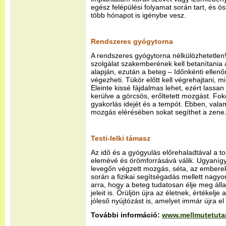
egész felépülési folyamat során tart, és 
több hónapot is igénybe vesz.
Rendszeres gyógytorna
A rendszeres gyógytorna nélkülözhetetlen!
szolgálat szakemberének kell betanítania 
alapján, ezután a beteg – Időnkénti ellenő
végezheti. Tükör előtt kell végrehajtani, 
Eleinte kissé fájdalmas lehet, ezért lassan 
kerülve a görcsös, erőltetett mozgást. Fok
gyakorlás idejét és a tempót. Ebben, vala
mozgás elérésében sokat segíthet a zene
Testi-lelki támasz
Az idő és a gyógyulás előrehaladtával a 
elemévé és örömforrásává válik. Ugyanígy
levegőn végzett mozgás, séta, az emberek
során a fizikai segítségadás mellett nagyon
arra, hogy a beteg tudatosan élje meg áll
jeleit is. Örüljön újra az életnek, értékel
jóleső nyújtózást is, amelyet immár újra el
További információ:
www.mellmutetuta