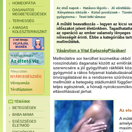
HOMEOPÁTIA
-
-
Az első napok
Hatásos légzés
Jó vérellátás
DAGANATOS
-
-
Kényelmes öltözék
Külső protézisek
Türel
MEGBETEGEDÉSEK
-
gyógytorna
Testi-lelki támasz
TERHESSÉG
A műtéti beavatkozás – legyen az kicsi 
A MAGAS
időszakot jelent életünkben. Tagadhatat
KOLESZTERINSZINT
az operáció az ember valamely lényeges 
nőiességét érinti. Ebbe a kategóriába ta
mellműtétek.
Vásároljon a Vital EgészségPlázában!
Mellműtétre sor kerülhet kozmetikai okból
rosszindulatú daganatai között az emlőrá
szerencsére a jól gyógyítható rákfélék köz
gyógymód a rákos folyamat kialakulásána
NYÁRI EGÉSZSÉG
önvizsgálatával és a rendszeres szűrővizsg
mellműtét a betegség stádiumától függőe
Vérnyomás
teljes egészének, a hónalji nyirokcsomókn
Térdfájdalom
eltávolításával járhat.
TÉMÁINK
BETEGSÉGEK
Az el
BABA-MAMA
A műté
EGÉSZSÉGES
amelye
ÉLETMÓD
maximá