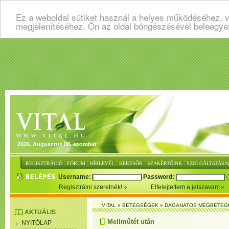
Ez a weboldal sütiket használ a helyes működéséhez, v
megjelenítéséhez. Ön az oldal böngészésével beleegye
2026. Augusztus 08. szombat
:
:
:
:
:
REGISZTRÁCIÓ
FÓRUM
HÍRLEVÉL
KERESŐK
SZAKÉRTŐINK
SZOLGÁLTATÁSA
Username:
Password:
Regisztrálni szeretnék!
Elfelejtettem a jelszavam
VITAL
»
BETEGSÉGEK
»
DAGANATOS MEGBETEG
AKTUÁLIS
Mellműtét után
NYITÓLAP