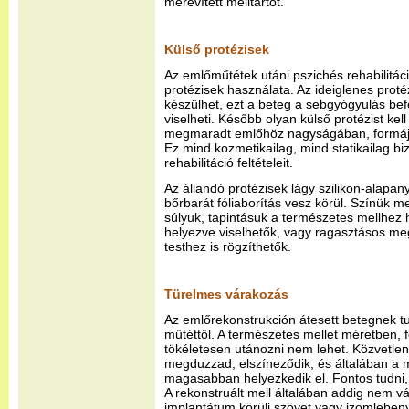
merevített melltartót.
Külső protézisek
Az emlőműtétek utáni pszichés rehabilitác
protézisek használata. Az ideiglenes protéz
készülhet, ezt a beteg a sebgyógyulás befe
viselheti. Később olyan külső protézist kel
megmaradt emlőhöz nagyságában, formáj
Ez mind kozmetikailag, mind statikailag bizto
rehabilitáció feltételeit.
Az állandó protézisek lágy szilikon-alapa
bőrbarát fóliaborítás vesz körül. Színük m
súlyuk, tapintásuk a természetes mellhez h
helyezve viselhetők, vagy ragasztásos me
testhez is rögzíthetők.
Türelmes várakozás
Az emlőrekonstrukción átesett betegnek tu
műtéttől. A természetes mellet méretben,
tökéletesen utánozni nem lehet. Közvetlen
megduzzad, elszíneződik, és általában a m
magasabban helyezkedik el. Fontos tudni, 
A rekonstruált mell általában addig nem v
implantátum körüli szövet vagy izomlebeny