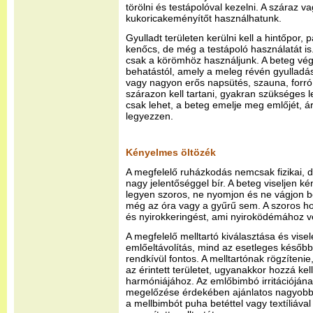
törölni és testápolóval kezelni. A száraz v
kukoricakeményítőt használhatunk.
Gyulladt területen kerülni kell a hintőpor,
kenőcs, de még a testápoló használatát is.
csak a körömhöz használjunk. A beteg vég
behatástól, amely a meleg révén gyulladást
vagy nagyon erős napsütés, szauna, forró f
szárazon kell tartani, gyakran szükséges 
csak lehet, a beteg emelje meg emlőjét, á
legyezzen.
Kényelmes öltözék
A megfelelő ruházkodás nemcsak fizikai, 
nagy jelentőséggel bír. A beteg viseljen 
legyen szoros, ne nyomjon és ne vágjon be
még az óra vagy a gyűrű sem. A szoros hol
és nyirokkeringést, ami nyiroködémához v
A megfelelő melltartó kiválasztása és vise
emlőeltávolítás, mind az esetleges későbbi
rendkívül fontos. A melltartónak rögzítenie
az érintett területet, ugyanakkor hozzá kel
harmóniájához. Az emlőbimbó irritációjá
megelőzése érdekében ajánlatos nagyobb k
a mellbimbót puha betéttel vagy textíliával 