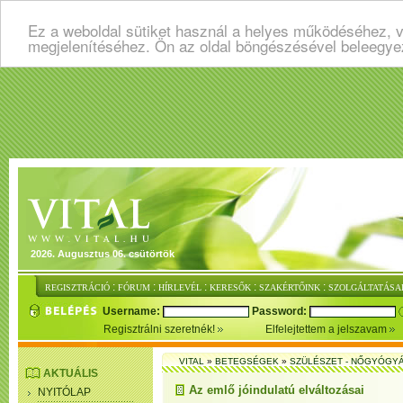
Ez a weboldal sütiket használ a helyes működéséhez, v
megjelenítéséhez. Ön az oldal böngészésével beleegye
2026. Augusztus 06. csütörtök
:
:
:
:
:
REGISZTRÁCIÓ
FÓRUM
HÍRLEVÉL
KERESŐK
SZAKÉRTŐINK
SZOLGÁLTATÁSA
Username:
Password:
Regisztrálni szeretnék!
Elfelejtettem a jelszavam
VITAL
»
BETEGSÉGEK
»
SZÜLÉSZET - NŐGYÓGY
AKTUÁLIS
Az emlő jóindulatú elváltozásai
NYITÓLAP