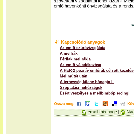
szövettani vizsgálattal lehet kizárni. Miel
emlő havonkénti önvizsgálata és a rends
s
Kapcsolódó anyagok
Az emlő szűrővizsgálata
A mellrák
Férfiak mellrákja
Az emlő váladékozása
A HER-2 pozitív emlőrák célzott kezelés
Mellműtét után
A terhesség kilenc hónapja I.
Szoptatási nehézségek
Ezért veszélyes a mellbimbópiercing!
Ossza meg:
Köv
email this page
|
Nyo