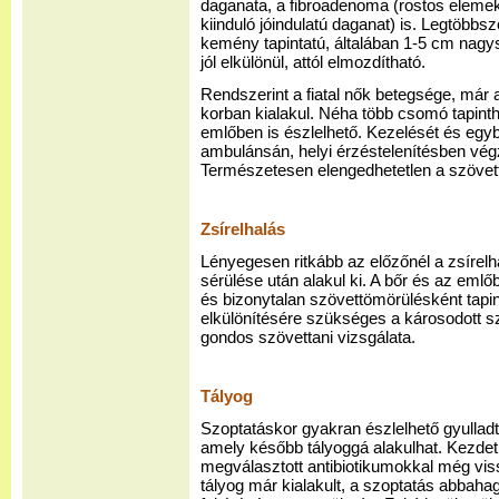
daganata, a fibroadenoma (rostos elemek
kiinduló jóindulatú daganat) is. Legtöbbszö
kemény tapintatú, általában 1-5 cm nagys
jól elkülönül, attól elmozdítható.
Rendszerint a fiatal nők betegsége, már 
korban kialakul. Néha több csomó tapint
emlőben is észlelhető. Kezelését és eg
ambulánsán, helyi érzéstelenítésben végze
Természetesen elengedhetetlen a szövetta
Zsírelhalás
Lényegesen ritkább az előzőnél a zsírel
sérülése után alakul ki. A bőr és az eml
és bizonytalan szövettömörülésként tapin
elkülönítésére szükséges a károsodott sz
gondos szövettani vizsgálata.
Tályog
Szoptatáskor gyakran észlelhető gyulladt
amely később tályoggá alakulhat. Kezdet
megválasztott antibiotikumokkal még vis
tályog már kialakult, a szoptatás abbaha