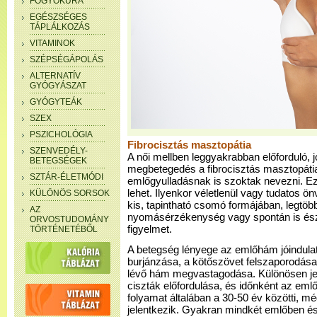
FOGYÓKÚRA
EGÉSZSÉGES
TÁPLÁLKOZÁS
VITAMINOK
SZÉPSÉGÁPOLÁS
ALTERNATÍV
GYÓGYÁSZAT
GYÓGYTEÁK
SZEX
PSZICHOLÓGIA
Fibrocisztás masztopátia
SZENVEDÉLY-
A női mellben leggyakrabban előforduló,
BETEGSÉGEK
megbetegedés a fibrocisztás masztopátia
SZTÁR-ÉLETMÓDI
emlőgyulladásnak is szoktak nevezni. Ez
lehet. Ilyenkor véletlenül vagy tudatos ön
KÜLÖNÖS SORSOK
kis, tapintható csomó formájában, legtö
AZ
nyomásérzékenység vagy spontán is észlel
ORVOSTUDOMÁNY
figyelmet.
TÖRTÉNETÉBŐL
A betegség lényege az emlőhám jóindula
burjánzása, a kötőszövet felszaporodása
lévő hám megvastagodása. Különösen je
ciszták előfordulása, és időnként az em
folyamat általában a 30-50 év közötti, m
jelentkezik. Gyakran mindkét emlőben észl