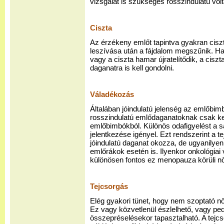
vizsgálat is szükséges rosszindulatú vol
Ciszta
Az érzékeny emlőt tapintva gyakran cisz
leszívása után a fájdalom megszűnik. Ha 
vagy a ciszta hamar újratelítődik, a ciszta
daganatra is kell gondolni.
Váladékozás
Általában jóindulatú jelenség az emlőbi
rosszindulatú emlődaganatoknak csak k
emlőbimbókból. Különös odafigyelést a s
jelentkezése igényel. Ezt rendszerint a te
jóindulatú daganat okozza, de ugyanilye
emlőrákok esetén is. Ilyenkor onkológiai
különösen fontos ez menopauza körüli n
Tejcsorgás
Elég gyakori tünet, hogy nem szoptató nők
Ez vagy közvetlenül észlelhető, vagy p
összepréselésekor tapasztalható. A tejcsor