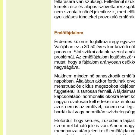
feltárására van szükség. Feltétlenül szük
kimetszése és alapos szövettani vizsgá
nem szoptató nőnél jelentkezik, mert elő
gyulladásos tüneteket provokáló emlőrák 
Emlőfájdalom
Érdemes külön is foglalkozni egy egyszer
Valójában ez a 30-50 éves kor közötti nő
panasza. Statisztikai adatok szerint a nők
problémát. Az emlőfájdalom legtöbbször cs
mutat, hogy a fájdalom arányosan csökken
nagyságával.
Majdnem minden nő panaszkodik emlőfájd
napokban. Általában akkor fordulnak or
menstruációs ciklus megszokott idejében 
függetlenül is tartósan fennáll. A fájdal
kapcsolatából hormonális okokra lehet k
nagyon óvatosan kell értékelni az emlőpa
azok nem is az emlővel, hanem esetleg a 
bordákkal vagy nemritkán szívbetegségg
Előfordul, hogy sérülés, zúzódás a fájda
szemmel látható jele is van. A nem magy
menopauza után jelentkező emlőfájdalom