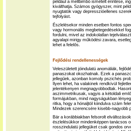
például a mellbimbó ismételt érintése, ing
kiválthatja. Számos gyógyszer, mint pél
nyugtatók vagy depresszióellenes szerek
tejfolyást.
Észlelésekor minden esetben fontos spe
vagy hormonális megbetegedésekkel fog
fordulni, mivel az indokolatlan tejelvála
agyalapi mirigy működési zavara, esetl
lehet a felelős.
Fejlődési rendellenességek
Veleszületett jóindulatú anomáliák, fejlőd
panaszokat okozhatnak. Ezek a panaszok
jellegűek, azonban komoly pszichés pro
Ilyen lehet, ha valakinek rendkívül fejlet
jelentékenyen megnagyobbodtak. Hasonló
aszimmetrikusak, vagyis a kétoldali em
formájukban, mind nagyságukban lényeg
ritka, hogy a hónaljtól kiindulva szám fel
Mindezek szerencsére kisebb-nagyobb pla
Bár a korábbiakban felsorolt elváltozások
észlelésükkor mindenképpen tanácsos or
rosszindulatú jellegüket csak gondos orv