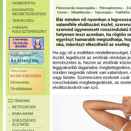
HOMEOPÁTIA
-
-
Fibrocisztás masztopátia
Fibroadenoma
Zsí
DAGANATOS
-
-
-
Ciszta
Váladékozás
Tejcsorgás
Fejlődési
MEGBETEGEDÉSEK
Bár minden nő nyomban a legrossza
TERHESSÉG
valamiféle elváltozást észlel, szer
A MAGAS
szenved úgynevezett rosszindulatú
KOLESZTERINSZINT
helyesen teszi azonban, ha rögtön o
egyrészt hamarabb megtudhatja, hog
oka, másrészt elkezdhető az esetleg 
Ha egy nő a mellében rendellenességet, 
észlel, legelőször az emlőrák rémképe je
természetes is, hiszen az emlőrák közis
leggyakoribb daganatos megbetegedése. 
minden negyedik nőnek van valamilyen,
NYÁRI EGÉSZSÉG
vagy tünete. Szerencsére ezeknek csak 
rosszindulatú megbetegedések, az esete
Vérnyomás
elváltozásokról van szó.
Térdfájdalom
TÉMÁINK
BETEGSÉGEK
BABA-MAMA
EGÉSZSÉGES
ÉLETMÓD