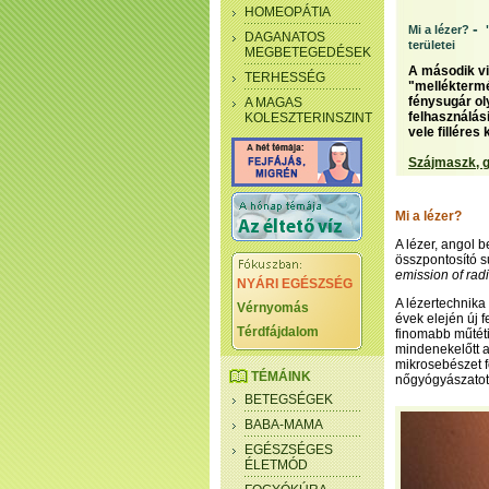
HOMEOPÁTIA
-
Mi a lézer?
DAGANATOS
területei
MEGBETEGEDÉSEK
A második vi
TERHESSÉG
"melléktermék
fénysugár ol
A MAGAS
felhasználási
KOLESZTERINSZINT
vele fillére
Szájmaszk, g
Mi a lézer?
A lézer, angol 
összpontosító s
emission of radi
NYÁRI EGÉSZSÉG
A lézertechnika
Vérnyomás
évek elején új 
Térdfájdalom
finomabb műtéti
mindenekelőtt a
mikrosebészet f
TÉMÁINK
nőgyógyászatot,
BETEGSÉGEK
BABA-MAMA
EGÉSZSÉGES
ÉLETMÓD