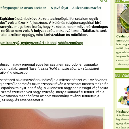
Ajánl
OLDAL
-
-
"Fénypenge" az orvos kezében
A jövő útjai
A lézer alkalmazási
lágháború után bekövetkezett technológiai forradalom egyik
e" volt a lézer kifejlesztése. A különös tulajdonságokkal bíró
yannyira megelőzte korát, hogy kezdetben semmilyen érdemleges
 területe nem volt. A helyzet azóta sokat változott. Találkozhatunk
s kulcstartókon éppúgy, mint kórházakban és műtőkben.
Csaláno
sampon
umikesztyű, gyógyszertári alkohol, védőszemüveg
Már nagya
tudták, ho
gyorsabban
fényesebb
csalán csö
betűszó = nagy energiát egyetlen szét nem szóródó fénysugárba
zsírosságá
ugárnyaláb, angol "laser", azaz
"light amplification by stimulated
ation"
kifejezésből.
Vital 
 sebészeti alkalmazásának bölcsője a mikrosebészet volt. Az ötvenes
fejlesztésű operációs mikroszkópok révén a sebészet minden területén
 eljárásokra nyílt lehetőség. A különösen nagy pontosságú vágásokra
 szemészeteken volt nagy szükség, mely alkalmazási terület után a
okozatosan meghódította az orvostudomány további területeit, a
 az ideg- és érsebészetet is.
Haslapos
A legillat
legízletes
gyógyfűve
együttesen