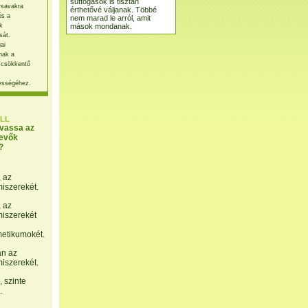
suttogások is tisztán
rsavakra
érthetővé váljanak. Többé
és a
nem marad le arról, amit
mások mondanak.
k
sát.
ai
nak a
 csökkentő
ességéhez.
LL
lvassa az
evők
?
, az
miszerekét.
, az
miszerekét
etikumokét.
án az
miszerekét.
 szinte
.