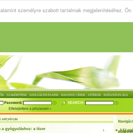
valamint személyre szabott tartalmak megjelenítéséhez. Ön
:
:
:
:
:
ŐK
SZAKÉRTŐINK
SZOLGÁLTATÁSAINK
HASZNOS CÍMEK
JÁTÉKOK
EGÉSZSÉGPLÁZA
Password:
SEARCH:
Elfelejtettem a jelszavam
K ARCHÍVUM
Navigác
 a gyógyuláshoz: a lézer
A fül e
1 .