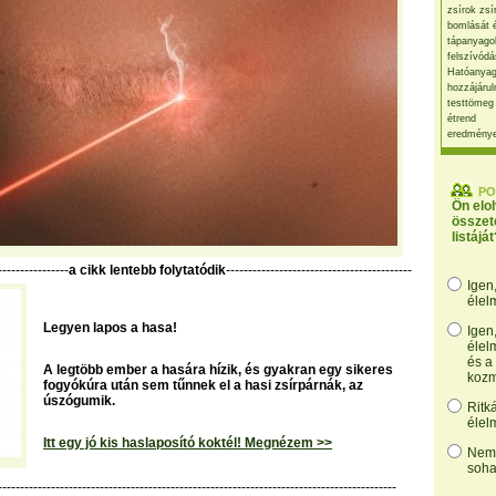
zsírok zsí
bomlását 
tápanyago
felszívódá
Hatóanyag
hozzájárul
testtömeg
étrend
eredmény
PO
Ön elo
összet
listáját
----------------
a cikk lentebb folytatódik
------------------------------------------
Igen
élel
Legyen lapos a hasa!
Igen
élel
és a
A legtöbb ember a hasára hízik, és gyakran egy sikeres
kozm
fogyókúra után sem tűnnek el a hasi zsírpárnák, az
úszógumik.
Ritk
élel
Itt egy jó kis haslaposító koktél! Megnézem >>
Nem,
soha
------------------------------------------------------------------------------------------