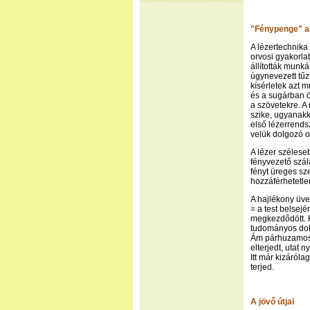
"Fénypenge" a
A lézertechnika
orvosi gyakorla
állították munk
úgynevezett tűzf
kísérletek azt mu
és a sugárban 
a szövetekre. A
szike, ugyanakk
első lézerrends
velük dolgozó o
A lézer szélese
fényvezető szál
fényt üreges sz
hozzáférhetetlen
A hajlékony üv
= a test belse
megkezdődött. 
tudományos dok
Ám párhuzamosa
elterjedt, utat 
Itt már kizáról
terjed.
A jövő útjai