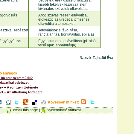
ézerterápia
Szövetek, erek összeforrasztása,
kisebb fekélyek lezárása, nem
kívánatos szövetek eltávolítása.
ogorvoslás
A fog szuvas részeit eltávolítja,
előkészíti az üreget a töméshez,
eltávolítja a töméseket.
lasztikai sebészet
Tetoválások eltávolítása,
ránctalanítás, bőrfiatalítás, epilálás.
őrgyógyászat
Egyes tumorok eltávolítása (pl. alsó,
felső ajak laphámrákja).
Szerző:
Tajnafői Éva
ó anyagok
a lézeres szemműtét?
plasztikai sebészet
ek – A röntgen története
pet – Az ultrahang története
Kövessen minket:
email this page
|
Nyomtatható változat