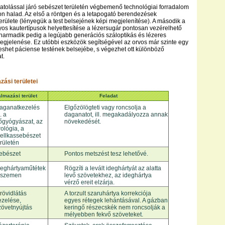
atolással járó sebészet területén végbemenő technológiai forradalom
n halad. Az első a röntgen és a letapogató berendezések
területe (lényegük a test belsejének képi megjelenítése). A második a
yos kautertípusok helyettesítése a lézersugár pontosan vezérelhető
 harmadik pedig a legújabb generációs száloptikás és lézeres
gjelenése. Ez utóbbi eszközök segítségével az orvos már szinte egy
leshet páciense testének belsejébe, s végezhet ott különböző
t.
zási területei
lmazási terület
Feladat
aganatkezelés
Elgőzölögteti vagy roncsolja a
. a
daganatot, ill. megakadályozza annak
őgyógyászat, az
növekedését.
rológia, a
ellkassebészet
erületén
ebészet
Pontos metszést tesz lehetővé.
deghártyaműtétek
Rögzíti a levált ideghártyát az alatta
 szemen
levő szövetekhez, az ideghártya
vérző ereit elzárja.
 rövidlátás
A torzult szaruhártya korrekciója
ezelése,
egyes rétegek lehántásával. A gázban
zövetnyújtás
keringő részecskék nem roncsolják a
mélyebben fekvő szöveteket.