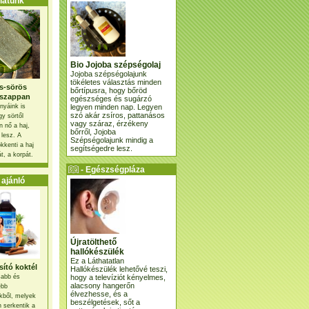
atunk
Bio Jojoba szépségolaj
Jojoba szépségolajunk
tökéletes választás minden
s-sörös
bőrtípusra, hogy bőröd
szappan
egészséges és sugárzó
legyen minden nap. Legyen
nyáink is
szó akár zsíros, pattanásos
gy sörtől
vagy száraz, érzékeny
 nő a haj,
bőrről, Jojoba
 lesz. A
Szépségolajunk mindig a
kkenti a haj
segítségedre lesz.
t, a korpát.
- Egészségpláza
ajánlatunk -
ajánló
Újratölthető
hallókészülék
Ez a Láthatatlan
ító koktél
Hallókészülék lehetővé teszi,
hogy a televíziót kényelmes,
osabb és
alacsony hangerőn
ebb
élvezhesse, és a
kből, melyek
beszélgetések, sőt a
 serkentik a