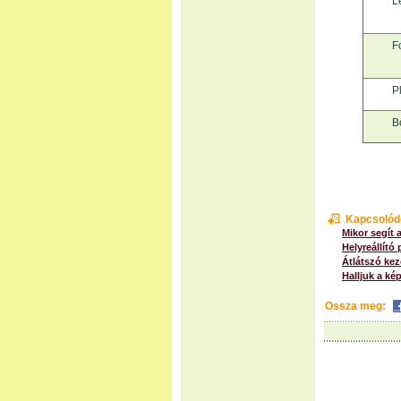
L
F
P
B
Kapcsolód
Mikor segít 
Helyreállító 
Átlátszó kez
Halljuk a ké
Ossza meg: