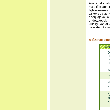
A minimális beh
ma 3 fő csapáso
fejlesztésének 
szikék és bizon
energiájával, a
endoszkópok me
kulcslyukon át 
beavatkozásoka
A lézer alkalma
Alka
D
pl
n
u
m
t
S
I
a
A
k
s