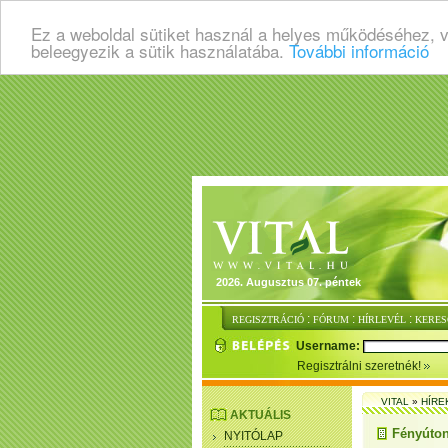
Ez a weboldal sütiket használ a helyes működéséhez, 
beleegyezik a sütik használatába.
További információ
2026. Augusztus 07. péntek
:
:
:
REGISZTRÁCIÓ
FÓRUM
HÍRLEVÉL
KERES
Username:
Regisztrálni szeretnék!
VITAL
»
HÍRE
AKTUÁLIS
Fényúton
NYITÓLAP