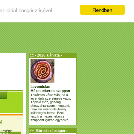
Rendben
 az oldal böngészésével
- 2026 ajánlata -
Levendulás
Mézestekercs szappan
Tökéletes választás, ha a
levendula szerelmese vagy.
Tápláló méz, gazdag
sheavaj-tartalom, nyugtató,
relaxáló levendula illóolaj,
különleges forma. Ezek
teszik a mézes tekercs
szappant igazán egyedivé.
ió
-Bőröd szépségére-
gészsége