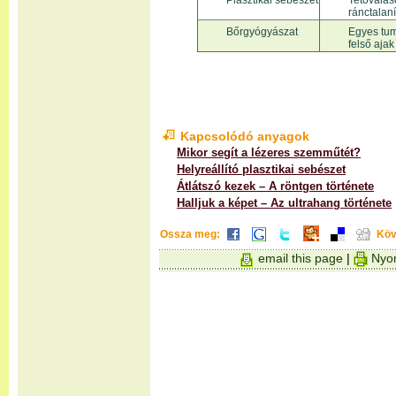
Plasztikai sebészet
Tetováláso
ránctalanít
Bőrgyógyászat
Egyes tumo
felső aja
Kapcsolódó anyagok
Mikor segít a lézeres szemműtét?
Helyreállító plasztikai sebészet
Átlátszó kezek – A röntgen története
Halljuk a képet – Az ultrahang története
Ossza meg:
Köv
email this page
|
Nyom