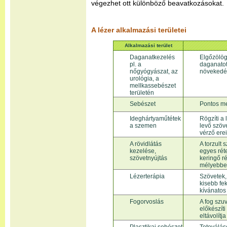
végezhet ott különböző beavatkozásokat.
A lézer alkalmazási területei
Alkalmazási terület
Daganatkezelés
Elgőzölög
pl. a
daganatot
nőgyógyászat, az
növekedé
urológia, a
mellkassebészet
területén
Sebészet
Pontos me
Ideghártyaműtétek
Rögzíti a 
a szemen
levő szöv
vérző erei
A rövidlátás
A torzult 
kezelése,
egyes rét
szövetnyújtás
keringő r
mélyebben
Lézerterápia
Szövetek,
kisebb fe
kívánatos 
Fogorvoslás
A fog szuv
előkészít
eltávolítj