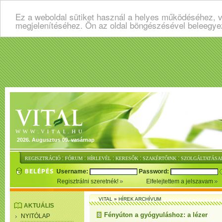
Ez a weboldal sütiket használ a helyes működéséhez, v
megjelenítéséhez. Ön az oldal böngészésével beleegye
2026. Augusztus 09. vasárnap
:
:
:
:
:
REGISZTRÁCIÓ
FÓRUM
HÍRLEVÉL
KERESŐK
SZAKÉRTŐINK
SZOLGÁLTATÁSA
Username:
Password:
Regisztrálni szeretnék!
Elfelejtettem a jelszavam
VITAL
»
HÍREK ARCHÍVUM
AKTUÁLIS
Fényúton a gyógyuláshoz: a lézer
NYITÓLAP