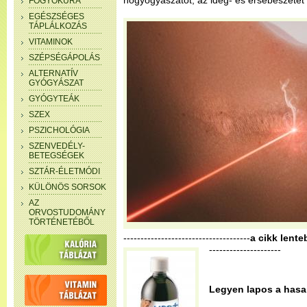
nőgyógyászatot, az ideg- és érsebészetet 
FOGYÓKÚRA
EGÉSZSÉGES
TÁPLÁLKOZÁS
VITAMINOK
SZÉPSÉGÁPOLÁS
ALTERNATÍV
GYÓGYÁSZAT
GYÓGYTEÁK
SZEX
PSZICHOLÓGIA
SZENVEDÉLY-
BETEGSÉGEK
SZTÁR-ÉLETMÓDI
KÜLÖNÖS SORSOK
AZ
ORVOSTUDOMÁNY
TÖRTÉNETÉBŐL
-------------------------------------
a cikk lente
---------------------
Legyen lapos a hasa