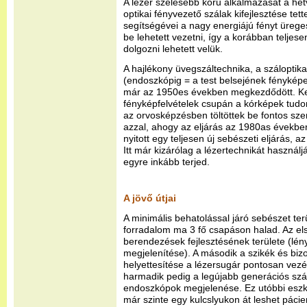
A lézer szélesebb körű alkalmazását a he
optikai fényvezető szálak kifejlesztése tet
segítségévei a nagy energiájú fényt ürege
be lehetett vezetni, így a korábban teljes
dolgozni lehetett velük.
A hajlékony üvegszáltechnika, a szálopti
(endoszkópig = a test belsejének fénykép
már az 1950es években megkezdődött. K
fényképfelvételek csupán a kórképek tu
az orvosképzésben töltöttek be fontos s
azzal, ahogy az eljárás az 1980as években 
nyitott egy teljesen új sebészeti eljárás, 
Itt már kizárólag a lézertechnikát használj
egyre inkább terjed.
A jövő útjai
A minimális behatolással járó sebészet te
forradalom ma 3 fő csapáson halad. Az el
berendezések fejlesztésének területe (lén
megjelenítése). A második a szikék és biz
helyettesítése a lézersugár pontosan vezé
harmadik pedig a legújabb generációs szál
endoszkópok megjelenése. Ez utóbbi eszk
már szinte egy kulcslyukon át leshet pácie