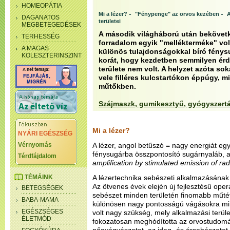
HOMEOPÁTIA
-
-
Mi a lézer?
"Fénypenge" az orvos kezében
A
DAGANATOS
területei
MEGBETEGEDÉSEK
A második világháború után bekövetk
TERHESSÉG
forradalom egyik "mellékterméke" volt 
A MAGAS
különös tulajdonságokkal bíró fénys
KOLESZTERINSZINT
korát, hogy kezdetben semmilyen érd
területe nem volt. A helyzet azóta sok
vele filléres kulcstartókon éppúgy, 
műtőkben.
Szájmaszk, gumikesztyű, gyógyszert
Mi a lézer?
NYÁRI EGÉSZSÉG
Vérnyomás
A lézer, angol betűszó = nagy energiát eg
fénysugárba összpontosító sugárnyaláb, an
Térdfájdalom
amplification by stimulated emission of rad
TÉMÁINK
A lézertechnika sebészeti alkalmazásának 
Az ötvenes évek elején új fejlesztésű ope
BETEGSÉGEK
sebészet minden területén finomabb műtéti 
BABA-MAMA
különösen nagy pontosságú vágásokra mi
EGÉSZSÉGES
volt nagy szükség, mely alkalmazási terül
ÉLETMÓD
fokozatosan meghódította az orvostudomány