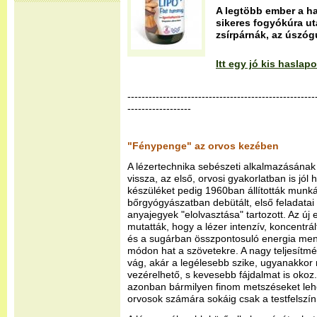
A legtöbb ember a ha
sikeres fogyókúra ut
zsírpárnák, az úszóg
Itt egy jó kis hasla
-----------------------------------------------------
------------------
"Fénypenge" az orvos kezében
A lézertechnika sebészeti alkalmazásának
vissza, az első, orvosi gyakorlatban is jól
készüléket pedig 1960ban állították munk
bőrgyógyászatban debütált, első feladatai 
anyajegyek "elolvasztása" tartozott. Az új 
mutatták, hogy a lézer intenzív, koncentrált
és a sugárban összpontosuló energia men
módon hat a szövetekre. A nagy teljesítm
vág, akár a legélesebb szike, ugyanakkor
vezérelhető, s kevesebb fájdalmat is okoz
azonban bármilyen finom metszéseket lehet
orvosok számára sokáig csak a testfelszín 