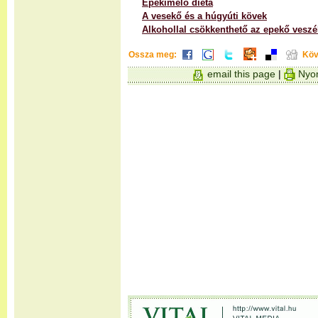
Epekímélő diéta
A vesekő és a húgyúti kövek
Alkohollal csökkenthető az epekő veszé
Ossza meg:
Köv
email this page
|
Nyom