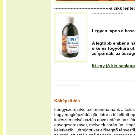
-------------------------------------
a cikk lente
---------------------
Legyen lapos a hasa
A legtöbb ember a ha
sikeres fogyókúra ut
zsírpárnák, az úszóg
Itt egy jó kis hasla
-----------------------------------------------------
------------------
Kőképződés
Leegyszerűsítve azt mondhatnánk a koles
hogy magképződés jön létre a túltelített e
koleszterinelválasztás növekedése hoz lét
anyagcserezavar, melynek során ún. lito
keletkezik. Létrejöttüket elősegítő tény