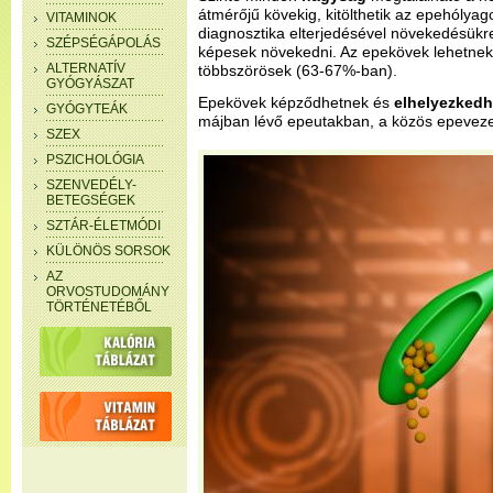
átmérőjű kövekig, kitölthetik az epehólyag
VITAMINOK
diagnosztika elterjedésével növekedésükre
SZÉPSÉGÁPOLÁS
képesek növekedni. Az epekövek lehetne
ALTERNATÍV
többszörösek (63-67%-ban).
GYÓGYÁSZAT
Epekövek képződhetnek és
elhelyezked
GYÓGYTEÁK
májban lévő epeutakban, a közös epevez
SZEX
PSZICHOLÓGIA
SZENVEDÉLY-
BETEGSÉGEK
SZTÁR-ÉLETMÓDI
KÜLÖNÖS SORSOK
AZ
ORVOSTUDOMÁNY
TÖRTÉNETÉBŐL