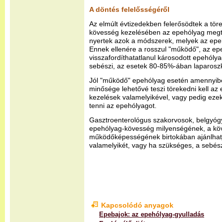
A döntés felelősségéről
Az elmúlt évtizedekben felerősödtek a tö
kövesség kezelésében az epehólyag megta
nyertek azok a módszerek, melyek az epe
Ennek ellenére a rosszul "működő", az e
visszafordíthatatlanul károsodott epehóly
sebészi, az esetek 80-85%-ában laparoszk
Jól "működő" epehólyag esetén amennyib
minősége lehetővé teszi törekedni kell a
kezelések valamelyikével, vagy pedig ez
tenni az epehólyagot.
Gasztroenterológus szakorvosok, belgyóg
epehólyag-kövesség milyenségének, a kö
működőképességének birtokában ajánlhatj
valamelyikét, vagy ha szükséges, a sebész
Kapcsolódó anyagok
Epebajok: az epehólyag-gyulladás