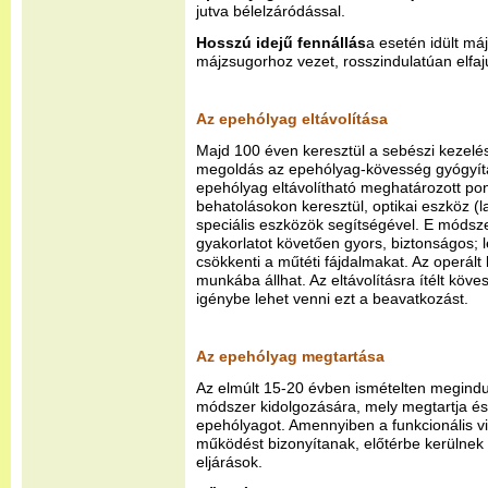
jutva bélelzáródással.
Hosszú idejű fennállás
a esetén idült m
májzsugorhoz vezet, rosszindulatúan elfaj
Az epehólyag eltávolítása
Majd 100 éven keresztül a sebészi kezelés
megoldás az epehólyag-kövesség gyógyít
epehólyag eltávolítható meghatározott po
behatolásokon keresztül, optikai eszköz (
speciális eszközök segítségével. E módsze
gyakorlatot követően gyors, biztonságos; l
csökkenti a műtéti fájdalmakat. Az operált
munkába állhat. Az eltávolításra ítélt kö
igénybe lehet venni ezt a beavatkozást.
Az epehólyag megtartása
Az elmúlt 15-20 évben ismételten megindu
módszer kidolgozására, mely megtartja és
epehólyagot. Amennyiben a funkcionális vi
működést bizonyítanak, előtérbe kerülnek 
eljárások.