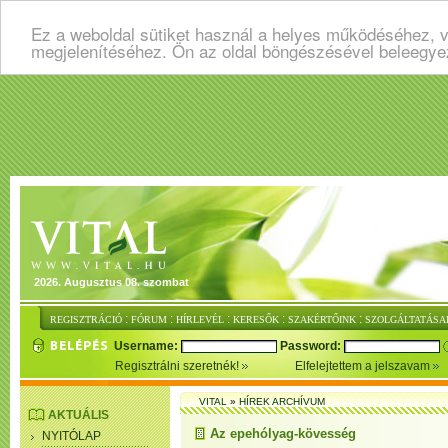
Ez a weboldal sütiket használ a helyes működéséhez, v
megjelenítéséhez. Ön az oldal böngészésével beleegye
2026. Augusztus 08. szombat
:
:
:
:
:
REGISZTRÁCIÓ
FÓRUM
HÍRLEVÉL
KERESŐK
SZAKÉRTŐINK
SZOLGÁLTATÁSA
Username:
Password:
Regisztrálni szeretnék!
Elfelejtettem a jelszavam
VITAL
»
HÍREK ARCHÍVUM
AKTUÁLIS
Az epehólyag-kövesség
NYITÓLAP