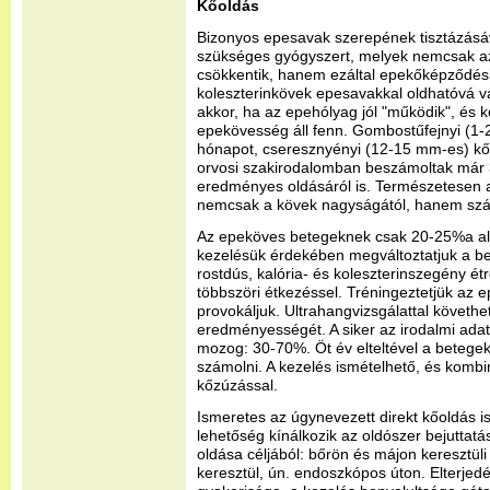
Kőoldás
Bizonyos epesavak szerepének tisztázásá
szükséges gyógyszert, melyek nemcsak az 
csökkentik, hanem ezáltal epekőképződési 
koleszterinkövek epesavakkal oldhatóvá vá
akkor, ha az epehólyag jól "működik", és k
epekövesség áll fenn. Gombostűfejnyi (1-
hónapot, cseresznyényi (12-15 mm-es) kő
orvosi szakirodalomban beszámoltak már
eredményes oldásáról is. Természetesen a
nemcsak a kövek nagyságától, hanem szám
Az epeköves betegeknek csak 20-25%a alk
kezelésük érdekében megváltoztatjuk a be
rostdús, kalória- és koleszterinszegény ét
többszöri étkezéssel. Tréningeztetjük az 
provokáljuk. Ultrahangvizsgálattal követh
eredményességét. A siker az irodalmi adat
mozog: 30-70%. Öt év elteltével a betegek
számolni. A kezelés ismételhető, és kombin
kőzúzással.
Ismeretes az úgynevezett direkt kőoldás i
lehetőség kínálkozik az oldószer bejuttat
oldása céljából: bőrön és májon keresztül
keresztül, ún. endoszkópos úton. Elterje