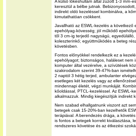
A külső lökéshullám által zúzott 1-3 mm-
keresztül a bélbe jutnak. Bebizonyosodot
indirekt oldó kezeléssel kombinálva, a kőm
kimutathatóan csökkent.
Javallható az ESWL-kezelés a következő 
epehólyag-kövesség; jól működő epehóly
től 3 cm-ig terjedő nagyságú, egyedülálló
koleszterinkő; együttműködés a beteg részé
követésben.
Fontos előnyökkel rendelkezik ez a kezelé
epehólyagot; biztonságos, haláleset nem 
komputer által vezérelve, a szívütések közö
szakirodalom szerint 39-47%-ban ismételhe
2 naptól 3 hétig terjed, ambulanter elvége
esetleges két kezelés vagy az ellenőrzések
mindennapi életét, végzi munkáját. Kombiná
kőoldással, PTCL-kezeléssel. Az ESWL-k
alkalmazzuk. Mindig kiegészítjük indirekt 
Nem szabad elhallgatnunk viszont azt se
betegek csak 15-20%-ban kezelhetők ESWL
terápiával. A berendezés drága, a követé
is fontos a betegek korrekt kiválasztása, l
rendszeres követése és az étkezési szoká