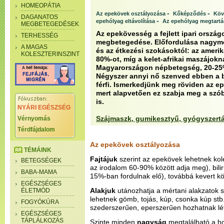
HOMEOPÁTIA
-
-
Az epekövek osztályozása
Kőképződés
Köv
DAGANATOS
-
epehólyag eltávolítása
Az epehólyag megtartá
MEGBETEGEDÉSEK
Az epekövesség a fejlett ipari orszá
TERHESSÉG
megbetegedése. Előfordulása nagymé
A MAGAS
és az étkezési szokásoktól: az amerik
KOLESZTERINSZINT
80%-ot, míg a kelet-afrikai maszájokná
Magyarországon népbetegség, 20-25%
Négyszer annyi nő szenved ebben a 
férfi. Ismerkedjünk meg röviden az e
mert alapvetően ez szabja meg a szó
is.
NYÁRI EGÉSZSÉG
Szájmaszk, gumikesztyű, gyógyszert
Vérnyomás
Térdfájdalom
Az epekövek osztályozása
TÉMÁINK
Fajtájuk
szerint az epekövek lehetnek kol
BETEGSÉGEK
az irodalom 60-90% között adja meg), bili
BABA-MAMA
15%-ban fordulnak elő), továbbá kevert k
EGÉSZSÉGES
Alakjuk
utánozhatja a mértani alakzatok s
ÉLETMÓD
lehetnek gömb, tojás, kúp, csonka kúp stb
FOGYÓKÚRA
szederszerűen, eperszerűen hozhatnak lé
EGÉSZSÉGES
TÁPLÁLKOZÁS
Szinte minden
nagyság
megtalálható a 