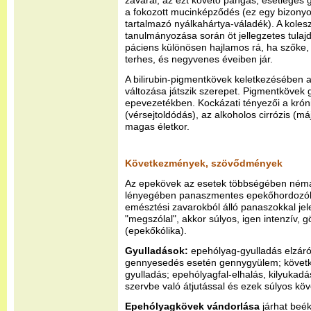
zavarai, az ezt követő pangás, esetleges g
a fokozott mucinképződés (ez egy bizonyos
tartalmazó nyálkahártya-váladék). A kolesz
tanulmányozása során öt jellegzetes tulaj
páciens különösen hajlamos rá, ha szőke, k
terhes, és negyvenes éveiben jár.
A bilirubin-pigmentkövek keletkezésében 
változása játszik szerepet. Pigmentköve
epevezetékben. Kockázati tényezői a krón
(vérsejtoldódás), az alkoholos cirrózis (m
magas életkor.
Következmények, szövődmények
Az epekövek az esetek többségében némá
lényegében panaszmentes epekőhordozók)
emésztési zavarokból álló panaszokkal je
"megszólal", akkor súlyos, igen intenzív, 
(epekőkólika).
Gyulladások:
epehólyag-gyulladás elzáró
gennyesedés esetén gennygyülem; követ
gyulladás; epehólyagfal-elhalás, kilyukad
szervbe való átjutással és ezek súlyos kö
Epehólyagkövek vándorlása
járhat beé