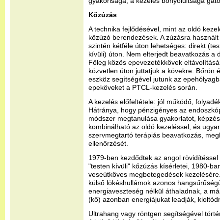
gyakorisága, a kezelés bonyolultsága gáto
Kőzúzás
A technika fejlődésével, mint az oldó keze
kőzúzó berendezések. A zúzásra használt 
szintén kétféle úton lehetséges: direkt (test
kívüli) úton. Nem elterjedt beavatkozás a 
Főleg közös epevezetékkövek eltávolításá
közvetlen úton juttatjuk a kövekre. Bőrön é
eszköz segítségével jutunk az epehólyagba é
epeköveket a PTCL-kezelés során.
A kezelés előfeltétele: jól működő, folyad
Hátránya, hogy pénzigényes az endoszkó
módszer megtanulása gyakorlatot, képzés
kombinálható az oldó kezeléssel, és ugyan
szervmegtartó terápiás beavatkozás, meg
ellenőrzését.
1979-ben kezdődtek az angol rövidítéssel
"testen kívüli" kőzúzás kísérletei, 1980-b
veseútköves megbetegedések kezelésére.
külső lökéshullámok azonos hangsűrűségű
energiaveszteség nélkül áthaladnak, a 
(kő) azonban energiájukat leadják, kioltód
Ultrahang vagy röntgen segítségével tört