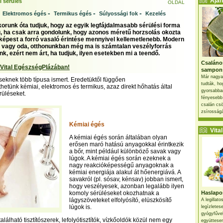
Ajánl
i sérülés
OLDAL
-
-
-
-
Elektromos égés
Termikus égés
Súlyossági fok
Kezelés
runk óta tudjuk, hogy az egyik legfájdalmasabb sérülési forma
g, ha csak arra gondolunk, hogy azonos méretű horzsolás okozta
képest a forró vasaló érintése mennyivel kellemetlenebb. Modern
e vagy oda, otthonunkban még ma is számtalan veszélyforrás
nk, ezért nem árt, ha tudjuk, ilyen esetekben mi a teendő.
Csaláno
 Vital EgészségPlázában!
sampon
Már nagya
seknek több típusa ismert. Eredetüktől függően
tudták, ho
etünk kémiai, elektromos és termikus, azaz direkt hőhatás által
gyorsabban
rüléseket.
fényesebb
csalán csö
zsírosságá
Kémiai égés
Vital 
A kémiai égés során általában olyan
erősen maró hatású anyagokkal érintkezik
a bőr, mint például különböző savak vagy
lúgok. A kémiai égés során ezeknek a
nagy reakcióképességű anyagoknak a
kémiai energiája alakul át hőenergiává. A
savakról (pl. sósav, kénsav) jobban ismert,
hogy veszélyesek, azonban legalább ilyen
komoly sérüléseket okozhatnak a
Haslapos
lágyszöveteket elfolyósító, elüszkösítő
A legillat
lúgok is.
legízletes
gyógyfűve
alálható tisztítószerek, lefolyótisztítók, vízkőoldók közül nem egy
együttesen