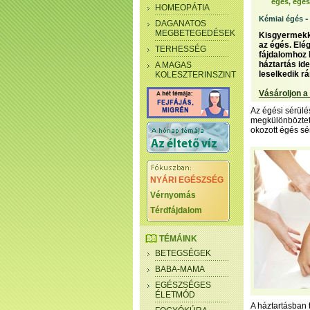
égés, égés
HOMEOPÁTIA
Kémiai égés
DAGANATOS
MEGBETEGEDÉSEK
Kisgyermekko
az égés. Elé
TERHESSÉG
fájdalomhoz 
háztartás id
A MAGAS
leselkedik rá
KOLESZTERINSZINT
Vásároljon a
Az égési sérülé
megkülönbözteth
okozott égés sé
NYÁRI EGÉSZSÉG
Vérnyomás
Térdfájdalom
TÉMÁINK
BETEGSÉGEK
BABA-MAMA
EGÉSZSÉGES
ÉLETMÓD
A háztartásban t