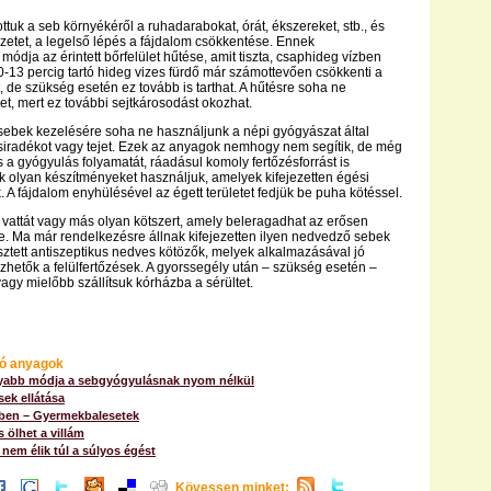
ottuk a seb környékéről a ruhadarabokat, órát, ékszereket, stb., és
yzetet, a legelső lépés a fájdalom csökkentése. Ennek
ódja az érintett bőrfelület hűtése, amit tiszta, csaphideg vízben
-13 percig tartó hideg vizes fürdő már számottevően csökkenti a
t, de szükség esetén ez tovább is tarthat. A hűtésre soha ne
et, mert ez további sejtkárosodást okozhat.
 sebek kezelésére soha ne használjunk a népi gyógyászat által
 zsiradékot vagy tejet. Ezek az anyagok nemhogy nem segítik, de még
is a gyógyulás folyamatát, ráadásul komoly fertőzésforrást is
k olyan készítményeket használjuk, amelyek kifejezetten égési
. A fájdalom enyhülésével az égett területet fedjük be puha kötéssel.
vattát vagy más olyan kötszert, amely beleragadhat az erősen
. Ma már rendelkezésre állnak kifejezetten ilyen nedvedző sebek
esztett antiszeptikus nedves kötözők, melyek alkalmazásával jó
zhetők a felülfertőzések. A gyorssegély után – szükség esetén –
vagy mielőbb szállítsuk kórházba a sérültet.
ó anyagok
abb módja a sebgyógyulásnak nyom nélkül
sek ellátása
ében – Gyermekbalesetek
s ölhet a villám
nem élik túl a súlyos égést
Kövessen minket: