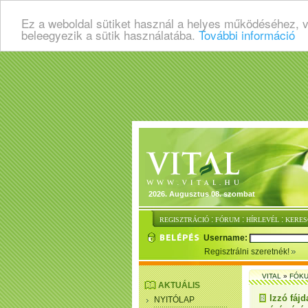
Ez a weboldal sütiket használ a helyes működéséhez, 
beleegyezik a sütik használatába.
További információ
2026. Augusztus 08. szombat
:
:
:
REGISZTRÁCIÓ
FÓRUM
HÍRLEVÉL
KERES
Username:
Regisztrálni szeretnék!
VITAL
»
FÓKU
AKTUÁLIS
Izzó fáj
NYITÓLAP