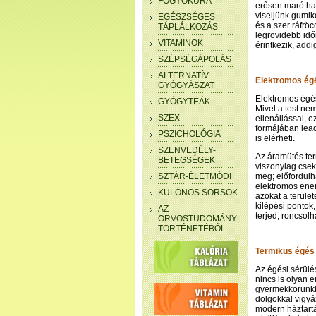
FOGYÓKÚRA
erősen maró hat
viseljünk gumik
EGÉSZSÉGES
és a szer ráfrö
TÁPLÁLKOZÁS
legrövidebb idő
VITAMINOK
érintkezik, addi
SZÉPSÉGÁPOLÁS
ALTERNATÍV
Elektromos ég
GYÓGYÁSZAT
Elektromos égés
GYÓGYTEÁK
Mivel a test ne
SZEX
ellenállással, 
formájában lead
PSZICHOLÓGIA
is elérheti.
SZENVEDÉLY-
Az áramütés ter
BETEGSÉGEK
viszonylag csek
SZTÁR-ÉLETMÓDI
meg; előfordulha
elektromos ener
KÜLÖNÖS SORSOK
azokat a terüle
kilépési pontok
AZ
terjed, roncsol
ORVOSTUDOMÁNY
TÖRTÉNETÉBŐL
Termikus égés
Az égési sérülé
nincs is olyan 
gyermekkorunkba
dolgokkal vigyá
modern háztartá