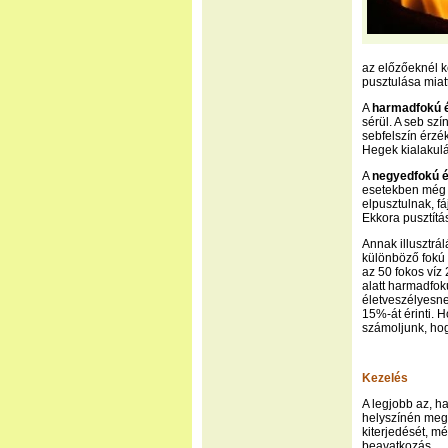
az előzőeknél k
pusztulása miat
A
harmadfokú 
sérül. A seb szí
sebfelszín érzék
Hegek kialakulá
A
negyedfokú é
esetekben még a
elpusztulnak, f
Ekkora pusztítás
Annak illusztrá
különböző fokú 
az 50 fokos víz
alatt harmadfok
életveszélyesne
15%-át érinti. 
számoljunk, hogy
Kezelés
A legjobb az, h
helyszínén meg 
kiterjedését, m
beavatkozás.