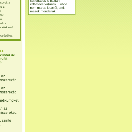
suttogások is tisztán
rsavakra
érthetővé váljanak. Többé
és a
nem marad le arról, amit
mások mondanak.
k
sát.
ai
nak a
 csökkentő
ességéhez.
LL
lvassa az
evők
?
, az
miszerekét.
, az
miszerekét
etikumokét.
án az
miszerekét.
 szinte
.