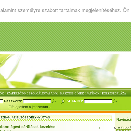
valamint személyre szabott tartalmak megjelenítéséhez. Ön
:
:
:
:
:
ŐK
SZAKÉRTŐINK
SZOLGÁLTATÁSAINK
HASZNOS CÍMEK
JÁTÉKOK
EGÉSZSÉGPLÁZA
Password:
SEARCH:
Elfelejtettem a jelszavam
SZBAN: AZ ELSŐSEGÉLYNYÚJTÁS
Navigác
dalom: égési sérülések kezelése
A fül e
1 .