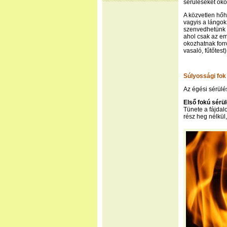
sérüléseket oko
A közvetlen hőh
vagyis a lángok
szenvedhetünk é
ahol csak az em
okozhatnak forró 
vasaló, fűtőtest
Súlyossági fok
Az égési sérülé
Első fokú sérü
Tünete a fájdal
rész heg nélkül