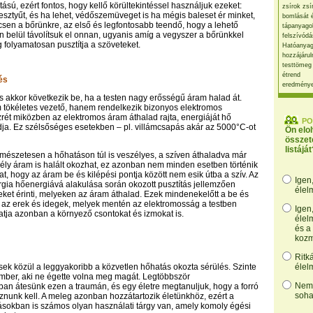
ású, ezért fontos, hogy kellő körültekintéssel használjuk ezeket:
zsírok zsí
esztyűt, és ha lehet, védőszemüveget is ha mégis baleset ér minket,
bomlását 
ccsen a bőrünkre, az első és legfontosabb teendő, hogy a lehető
tápanyago
n belül távolítsuk el onnan, ugyanis amíg a vegyszer a bőrünkkel
felszívódá
g folyamatosan pusztítja a szöveteket.
Hatóanyag
hozzájárul
testtömeg
étrend
és
eredmény
 akkor következik be, ha a testen nagy erősségű áram halad át.
m tökéletes vezető, hanem rendelkezik bizonyos elektromos
ezrét miközben az elektromos áram áthalad rajta, energiáját hő
PO
ja. Ez szélsőséges esetekben – pl. villámcsapás akár az 5000°C-ot
Ön elo
összet
listáját
mészetesen a hőhatáson túl is veszélyes, a szíven áthaladva már
ély áram is halált okozhat, ez azonban nem minden esetben történik
t, hogy az áram be és kilépési pontja között nem esik útba a szív. Az
Igen
gia hőenergiává alakulása során okozott pusztítás jellemzően
élel
teket érinti, melyeken az áram áthalad. Ezek mindenekelőtt a be és
, az erek és idegek, melyek mentén az elektromosság a testben
Igen
hatja azonban a környező csontokat és izmokat is.
élel
és a
kozm
Ritk
sek közül a leggyakoribb a közvetlen hőhatás okozta sérülés. Szinte
élel
ember, aki ne égette volna meg magát. Legtöbbször
Nem,
n átesünk ezen a traumán, és egy életre megtanuljuk, hogy a forró
soha
znunk kell. A meleg azonban hozzátartozik életünkhöz, ezért a
sokban is számos olyan használati tárgy van, amely komoly égési