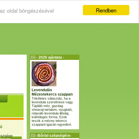
Rendben
 az oldal böngészésével
- 2026 ajánlata -
Levendulás
Mézestekercs szappan
Tökéletes választás, ha a
levendula szerelmese vagy.
Tápláló méz, gazdag
sheavaj-tartalom, nyugtató,
relaxáló levendula illóolaj,
különleges forma. Ezek
teszik a mézes tekercs
szappant igazán egyedivé.
ió
-Bőröd szépségére-
gészsége