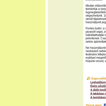
Miután eltávolít
felmértük a hel
legmegfelelőbb m
végezhetünk. 10
sérült fájdalmai
használjunk jeg
Fontos tudni: a
javasolt vajat,
hátráltathatják 
jelentenek. Csa
sebre ajánlottak
Ne használjunk 
nedvedző sebbe
fedésére kifejl
eséllyel megelő
hívjunk orvost, 
Kapcsolód
Leghatékony
Égési sérülé
A játék hev
A lakásban i
A legtöbben 
Ossza meg: