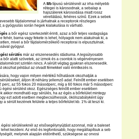
A
II/b
típusú sérülésnél az irha mélyebb
rétegei is károsodnak, a sebalap a
hajszálerek károsodása miatt rossz
vérellátású, fehéres színű. Ezek a sebek
evesebb fájdalommal is járhatnak a receptorok részleges
t, a gyógyulás során hegek kialakulása is várható.
égés
a bőr egész szerkezetét érinti, azaz a bőr teljes vastagsága
ne fehér, barna vagy fekete is lehet, hólyagok nem alakulnak ki, a
etlen, mivel a bőr fájdalomérzékelő receptorai is elpusztulnak.
sával gyógyul.
gési sérülés
már az elszenesedés stádiuma. A legsúlyosabb
 bőr alatti szövetek, az izmok és a csontok is végérvényesen
ájdalomérzet szintén nincs. A sérült végtag gyakran elszenesedik.
t okozhat például az olvadt fémekkel való érintkezés is.
lására, hogy vajon milyen mértékű hőhatások okozhatják a
sérüléseket, álljon itt néhány jellemző adat. Felnőtt ember esetében
 2 perc, az 55 fokos 20 másodperc, míg a 60 fokos már 5 másodperc
ú égési sérülést okoz. Egészséges felnőtt ember esetében
k akkor mondható egy sérülés, ha az égés a bőrfelület mintegy
Hogy ezt adott esetben megbecsülhessük, ökölszabályként úgy
 a sérült kezének felülete a teljes bőrfelület kb. 1%-át teszi ki.
a égési sérüléseknél az elsősegélynyújtást azonnal, már a baleset
lehet kezdeni. Az első és legfontosabb, hogy megállapítsuk a seb
élységét, melynek alapján eldönthető, szükségese az orvosi