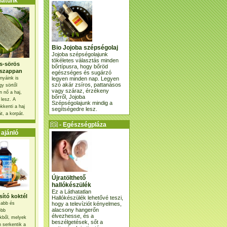
atunk
Bio Jojoba szépségolaj
Jojoba szépségolajunk
tökéletes választás minden
s-sörös
bőrtípusra, hogy bőröd
szappan
egészséges és sugárzó
legyen minden nap. Legyen
nyáink is
szó akár zsíros, pattanásos
gy sörtől
vagy száraz, érzékeny
 nő a haj,
bőrről, Jojoba
 lesz. A
Szépségolajunk mindig a
kkenti a haj
segítségedre lesz.
t, a korpát.
- Egészségpláza
ajánlatunk -
ajánló
Újratölthető
hallókészülék
Ez a Láthatatlan
ító koktél
Hallókészülék lehetővé teszi,
hogy a televíziót kényelmes,
osabb és
alacsony hangerőn
ebb
élvezhesse, és a
kből, melyek
beszélgetések, sőt a
 serkentik a