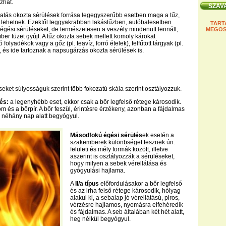
zhat.
atás okozta sérülések forrása legegyszerűbb esetben maga a tűz,
 lehetnek. Ezektől leggyakrabban lakástűzben, autóbalesetben
TART
gési sérüléseket, de természetesen a veszély mindenütt fennáll,
MEGOS
ber tüzet gyújt. A tűz okozta sebek mellett komoly károkat
folyadékok vagy a gőz (pl. teavíz, forró ételek), felfűtött tárgyak (pl.
), és ide tartoznak a napsugárzás okozta sérülések is.
seket súlyosságuk szerint több fokozatú skála szerint osztályozzuk.
lés:
a legenyhébb eset, ekkor csak a bőr legfelső rétege károsodik.
om és a bőrpír. A bőr feszül, érintésre érzékeny, azonban a fájdalmas
, néhány nap alatt begyógyul.
Másodfokú égési sérülés
ek esetén a
szakemberek különbséget tesznek ún.
felületi és mély formák között, illetve
aszerint is osztályozzák a sérüléseket,
hogy milyen a sebek vérellátása és
gyógyulási hajlama.
A
II/a típus
előfordulásakor a bőr legfelső
és az irha felső rétege károsodik, hólyag
alakul ki, a sebalap jó vérellátású, piros,
vérzésre hajlamos, nyomásra elfehéredik
és fájdalmas. A seb általában két hét alatt,
heg nélkül begyógyul.