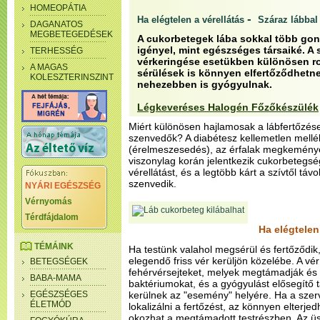
HOMEOPÁTIA
-
Ha elégtelen a vérellátás
Száraz lábba
DAGANATOS
MEGBETEGEDÉSEK
A cukorbetegek lába sokkal több gon
igényel, mint egészséges társaiké. A s
TERHESSÉG
vérkeringése esetükben különösen ro
A MAGAS
sérülések is könnyen elfertőződhetn
KOLESZTERINSZINT
nehezebben is gyógyulnak.
Légkeveréses Halogén Főzőkészülék
Miért különösen hajlamosak a lábfertőzé
szenvedők? A diabétesz kellemetlen mellék
(érelmeszesedés), az érfalak megkeménye
viszonylag korán jelentkezik cukorbetegsé
vérellátást, és a legtöbb kárt a szívtől távo
szenvedik.
NYÁRI EGÉSZSÉG
Vérnyomás
Térdfájdalom
Ha elégtelen
TÉMÁINK
Ha testünk valahol megsérül és fertőződik,
elegendő friss vér kerüljön közelébe. A vér 
BETEGSÉGEK
fehérvérsejteket, melyek megtámadják és 
BABA-MAMA
baktériumokat, és a gyógyulást elősegítő 
EGÉSZSÉGES
kerülnek az "esemény" helyére. Ha a sze
ÉLETMÓD
lokalizálni a fertőzést, az könnyen elterj
okozhat a megtámadott testrészben. Az üs