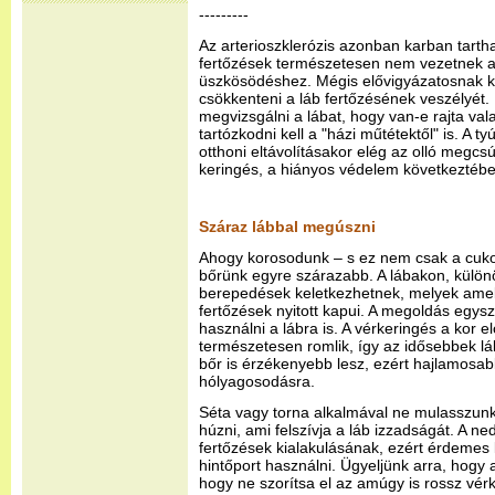
---------
Az arterioszklerózis azonban karban tartha
fertőzések természetesen nem vezetnek 
üszkösödéshez. Mégis elővigyázatosnak kel
csökkenteni a láb fertőzésének veszélyét
megvizsgálni a lábat, hogy van-e rajta val
tartózkodni kell a "házi műtétektől" is. A
otthoni eltávolításakor elég az olló megcs
keringés, a hiányos védelem következtében
Száraz lábbal megúszni
Ahogy korosodunk – s ez nem csak a cuko
bőrünk egyre szárazabb. A lábakon, külön
berepedések keletkezhetnek, melyek amell
fertőzések nyitott kapui. A megoldás egysz
használni a lábra is. A vérkeringés a kor e
természetesen romlik, így az idősebbek l
bőr is érzékenyebb lesz, ezért hajlamosab
hólyagosodásra.
Séta vagy torna alkalmával ne mulasszun
húzni, ami felszívja a láb izzadságát. A 
fertőzések kialakulásának, ezért érdemes 
hintőport használni. Ügyeljünk arra, hogy 
hogy ne szorítsa el az amúgy is rossz vér