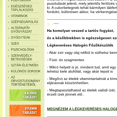
FOGYÓKÚRA
pusztulását jelenti, mely jelentős fertőzés
EGÉSZSÉGES
ki. A cukorbetegnek tehát bármilyen lábfer
TÁPLÁLKOZÁS
fordulni, különösen akkor, ha vérkeringése
VITAMINOK
-----------------------------------------------------
SZÉPSÉGÁPOLÁS
----
ALTERNATÍV
Ha komolyan veszed a tartós fogyást,
GYÓGYÁSZAT
GYÓGYTEÁK
és a későbbiekben is egészségesen sze
SZEX
Légkeveréses Halogén Főzőkészülék
PSZICHOLÓGIA
- Akár zsír vagy olaj nélkül is süthetsz ben
SZENVEDÉLY-
BETEGSÉGEK
- Füst- és szagmentes
SZTÁR-ÉLETMÓDI
- Mikró helyett is jó, mindent tud, amit eg
tehetsz bele alufóliát, vagy akár tepsit is
KÜLÖNÖS SORSOK
AZ
- Megőrzi az ételek vitamintartalmát a kím
ORVOSTUDOMÁNY
eljárásnak köszönhetően.
TÖRTÉNETÉBŐL
- Megtapasztalhatod az ételek valódi ízét
érzett ízek jönnek elő..
MEGNÉZEM A LÉGKEVERÉSES HALOG
-----------------------------------------------------