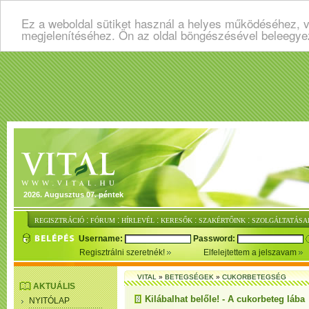
Ez a weboldal sütiket használ a helyes működéséhez, v
megjelenítéséhez. Ön az oldal böngészésével beleegye
2026. Augusztus 07. péntek
:
:
:
:
:
REGISZTRÁCIÓ
FÓRUM
HÍRLEVÉL
KERESŐK
SZAKÉRTŐINK
SZOLGÁLTATÁSA
Username:
Password:
Regisztrálni szeretnék!
Elfelejtettem a jelszavam
VITAL
»
BETEGSÉGEK
»
CUKORBETEGSÉG
AKTUÁLIS
Kilábalhat belőle! - A cukorbeteg lába
NYITÓLAP