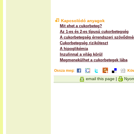
Kapcsolódó anyagok
Mit ehet a cukorbeteg?
Az 1-es és 2-es típusú cukorbetegség
A cukorbetegség érrendszeri szövődmé
Cukorbetegség rizikóteszt
A hipoglikémia
Inzulinnal a világ körül
Megmenekülhet a cukorbetegek lába
Ossza meg:
Köv
email this page
|
Nyom