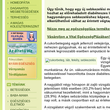
HOMEOPÁTIA
DAGANATOS
Úgy tűnik, hogy egy új sebkezelési m
MEGBETEGEDÉSEK
hozhat az előrehaladott diabéteszes 
hagyományos sebkezeléshez képest, 
TERHESSÉG
elkerülhetővé válhat az érintett végt
A MAGAS
KOLESZTERINSZINT
Nézze meg az egészségpláza termékei
Vásároljon a Vital EgészségPlázában!
A cukorbetegség egyik jellemző velejárója
nehezen gyógyulnak, és az érintetteknél k
aminek legrosszabb esetben amputáció l
Egy ú
vizsgá
NYÁRI EGÉSZSÉG
Egyet
Vérnyomás
munkatársa. Az ún. vákuumzárásos móds
sebkezeléssel hasonlította össze diabétes
Térdfájdalom
betegeken.
A nagyjából négy hónapon át zajló vizsgál
TÉMÁINK
jelentősen több esetben (43,2%-ban) lehete
BETEGSÉGEK
vákuummal kezelteknél, mint a hagyomá
BABA-MAMA
(28,9%). A teljes sebzáródás középideje 
nap volt, a másik csoportban ezt az érték
EGÉSZSÉGES
ÉLETMÓD
A vizsgálatot végző szakemberek azt is m