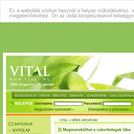
Ez a weboldal sütiket használ a helyes működéséhez, v
megjelenítéséhez. Ön az oldal böngészésével beleegye
2026. Augusztus 07. péntek
:
:
:
:
:
REGISZTRÁCIÓ
FÓRUM
HÍRLEVÉL
KERESŐK
SZAKÉRTŐINK
SZOLGÁLTATÁSA
Username:
Password:
Regisztrálni szeretnék!
Elfelejtettem a jelszavam
VITAL
»
HÍREK ARCHÍVUM
AKTUÁLIS
Megmenekülhet a cukorbetegek lába
NYITÓLAP