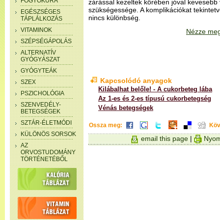
FOGYÓKÚRA
zárással kezeltek körében jóval kevesebb
szükségessége. A komplikációkat tekintet
EGÉSZSÉGES
nincs különbség.
TÁPLÁLKOZÁS
VITAMINOK
Nézze meg
SZÉPSÉGÁPOLÁS
ALTERNATÍV
GYÓGYÁSZAT
GYÓGYTEÁK
Kapcsolódó anyagok
SZEX
Kilábalhat belőle! - A cukorbeteg lába
PSZICHOLÓGIA
Az 1-es és 2-es típusú cukorbetegség
SZENVEDÉLY-
Vénás betegségek
BETEGSÉGEK
SZTÁR-ÉLETMÓDI
Ossza meg:
Köv
KÜLÖNÖS SORSOK
email this page
|
Nyom
AZ
ORVOSTUDOMÁNY
TÖRTÉNETÉBŐL