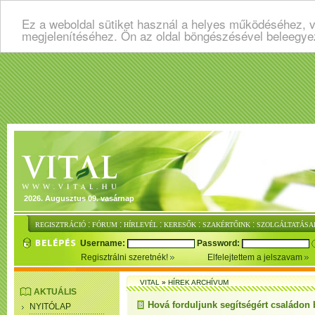
Ez a weboldal sütiket használ a helyes működéséhez, v
megjelenítéséhez. Ön az oldal böngészésével beleegye
2026. Augusztus 09. vasárnap
:
:
:
:
:
REGISZTRÁCIÓ
FÓRUM
HÍRLEVÉL
KERESŐK
SZAKÉRTŐINK
SZOLGÁLTATÁSA
Username:
Password:
Regisztrálni szeretnék!
Elfelejtettem a jelszavam
VITAL
»
HÍREK ARCHÍVUM
AKTUÁLIS
Hová forduljunk segítségért családon 
NYITÓLAP