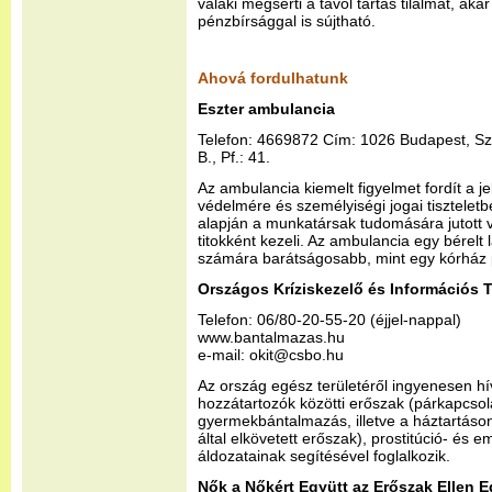
valaki megsérti a távol tartás tilalmát, aká
pénzbírsággal is sújtható.
Ahová fordulhatunk
Eszter ambulancia
Telefon: 4669872 Cím: 1026 Budapest, Szil
B., Pf.: 41.
Az ambulancia kiemelt figyelmet fordít a j
védelmére és személyiségi jogai tiszteletbe
alapján a munkatársak tudomására jutott 
titokként kezeli. Az ambulancia egy bérel
számára barátságosabb, mint egy kórház ps
Országos Kríziskezelő és Információs T
Telefon: 06/80-20-55-20 (éjjel-nappal)
www.bantalmazas.hu
e-mail: okit@csbo.hu
Az ország egész területéről ingyenesen hí
hozzátartozók közötti erőszak (párkapcsol
gyermekbántalmazás, illetve a háztartáson
által elkövetett erőszak), prostitúció- és
áldozatainak segítésével foglalkozik.
Nők a Nőkért Együtt az Erőszak Ellen 