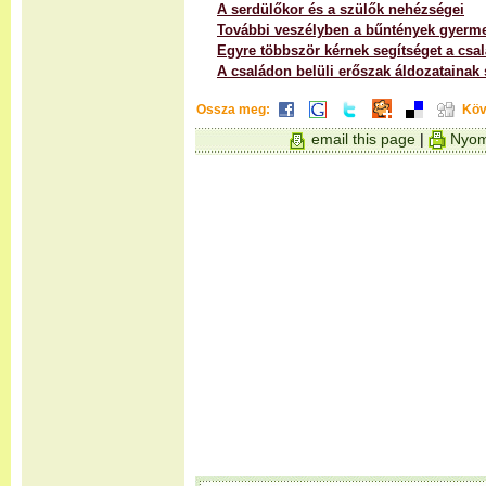
A serdülőkor és a szülők nehézségei
További veszélyben a bűntények gyerme
Egyre többször kérnek segítséget a csal
A családon belüli erőszak áldozatainak 
Ossza meg:
Köv
email this page
|
Nyom