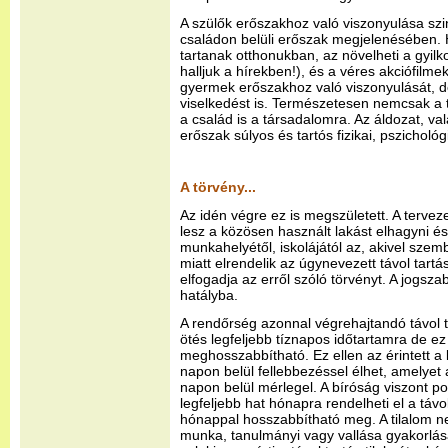
A szülők erőszakhoz való viszonyulása szi
családon belüli erőszak megjelenésében. H
tartanak otthonukban, az növelheti a gyil
halljuk a hírekben!), és a véres akciófilmek
gyermek erőszakhoz való viszonyulását, 
viselkedést is. Természetesen nemcsak a 
a család is a társadalomra. Az áldozat, v
erőszak súlyos és tartós fizikai, pszichológ
A törvény...
Az idén végre ez is megszületett. A terveze
lesz a közösen használt lakást elhagyni és
munkahelyétől, iskolájától az, akivel sze
miatt elrendelik az úgynevezett távol tart
elfogadja az erről szóló törvényt. A jogszab
hatályba.
A rendőrség azonnal végrehajtandó távol t
ötés legfeljebb tíznapos időtartamra de 
meghosszabbítható. Ez ellen az érintett a
napon belül fellebbezéssel élhet, amelyet
napon belül mérlegel. A bíróság viszont po
legfeljebb hat hónapra rendelheti el a táv
hónappal hosszabbítható meg. A tilalom n
munka, tanulmányi vagy vallása gyakorlás