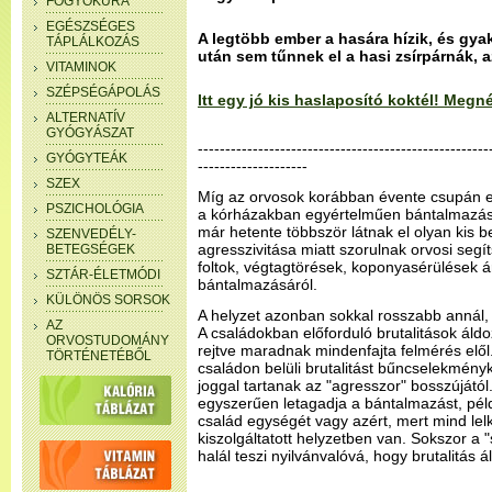
FOGYÓKÚRA
EGÉSZSÉGES
A legtöbb ember a hasára hízik, és gya
TÁPLÁLKOZÁS
után sem tűnnek el a hasi zsírpárnák, 
VITAMINOK
SZÉPSÉGÁPOLÁS
Itt egy jó kis haslaposító koktél! Meg
ALTERNATÍV
GYÓGYÁSZAT
-----------------------------------------------------
GYÓGYTEÁK
--------------------
SZEX
Míg az orvosok korábban évente csupán e
PSZICHOLÓGIA
a kórházakban egyértelműen bántalmazásr
már hetente többször látnak el olyan kis be
SZENVEDÉLY-
agresszivitása miatt szorulnak orvosi seg
BETEGSÉGEK
foltok, végtagtörések, koponyasérülések 
SZTÁR-ÉLETMÓDI
bántalmazásáról.
KÜLÖNÖS SORSOK
A helyzet azonban sokkal rosszabb annál, m
AZ
A családokban előforduló brutalitások áld
ORVOSTUDOMÁNY
rejtve maradnak mindenfajta felmérés elől
TÖRTÉNETÉBŐL
családon belüli brutalitást bűncselekmény
joggal tartanak az "agresszor" bosszújától
egyszerűen letagadja a bántalmazást, pél
család egységét vagy azért, mert mind lel
kiszolgáltatott helyzetben van. Sokszor a 
halál teszi nyilvánvalóvá, hogy brutalitás ál