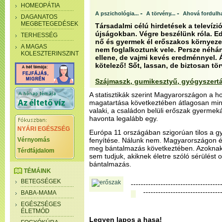
HOMEOPÁTIA
-
-
A pszichológia...
A törvény...
Ahová fordulh
DAGANATOS
MEGBETEGEDÉSEK
Társadalmi célú hirdetések a televízi
újságokban. Végre beszélünk róla. E
TERHESSÉG
nő és gyermek él erőszakos környez
A MAGAS
nem foglalkoztunk vele. Persze néhán
KOLESZTERINSZINT
ellene, de vajmi kevés eredménnyel. 
kötelező! Sőt, lassan, de biztosan tö
Szájmaszk, gumikesztyű, gyógyszert
A statisztikák szerint Magyarországon a h
magatartása következtében átlagosan mi
valaki, a családon belüli erőszak gyerme
havonta legalább egy.
NYÁRI EGÉSZSÉG
Európa 11 országában szigorúan tilos a gy
Vérnyomás
fenyítése. Nálunk nem. Magyarországon 
meg bántalmazás következtében. Azoknak 
Térdfájdalom
sem tudjuk, akiknek életre szóló sérülést ok
bántalmazás.
TÉMÁINK
BETEGSÉGEK
------------------------------------
-------------------------------
BABA-MAMA
EGÉSZSÉGES
ÉLETMÓD
Legyen lapos a hasa!