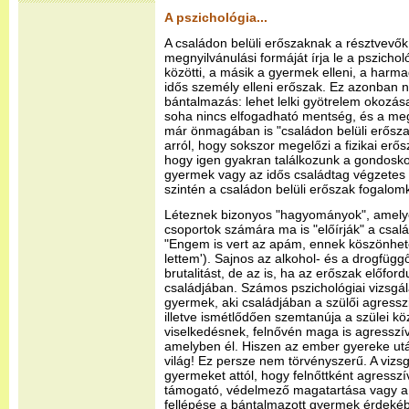
A pszichológia...
A családon belüli erőszaknak a résztvevő
megnyilvánulási formáját írja le a pszicho
közötti, a másik a gyermek elleni, a harm
idős személy elleni erőszak. Ez azonban ne
bántalmazás: lehet lelki gyötrelem okozása
soha nincs elfogadható mentség, és a meg
már önmagában is "családon belüli erősz
arról, hogy sokszor megelőzi a fizikai erős
hogy igen gyakran találkozunk a gondosko
gyermek vagy az idős családtag végzetes
szintén a családon belüli erőszak fogalomk
Léteznek bizonyos "hagyományok", amely
csoportok számára ma is "előírják" a csal
"Engem is vert az apám, ennek köszönhet
lettem'). Sajnos az alkohol- és a drogfüggő
brutalitást, de az is, ha az erőszak előfor
családjában. Számos pszichológiai vizsgála
gyermek, aki családjában a szülői agressz
illetve ismétlődően szemtanúja a szülei kö
viselkedésnek, felnővén maga is agresszív
amelyben él. Hiszen az ember gyereke után
világ! Ez persze nem törvényszerű. A vizs
gyermeket attól, hogy felnőttként agresszí
támogató, védelmező magatartása vagy a c
fellépése a bántalmazott gyermek érdeké