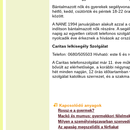
Bántalmazott nők és gyerekek segélyvona
hétfő, kedd, csütörtök és péntek 18-22 óra
között.
A NANE 1994 januárjában alakult azzal a c
indítson bántalmazott nők részére. A segé
napig az egyetlen célzott telefonos szolgá
nyolcadik éve érkeznek a hívások az orsz
Caritas lelkisegély Szolgálat
Telefon: 0680/505503 Hívható: este 6 és r
A Caritas telefonszolgálat már 11. éve műk
bővült az elérhetősége, a korábbi négyna
hét minden napján, 12 órás időtartamban v
szolgálat katolikus szerrezet, és a szakma
Kapcsolódó anyagok
Rossz-e a gyermek?
Mackó és mumus: gyermekkori félelme
Milyen a személyiségzavarban szenved
Az apaság megszelídíti a férfiakat