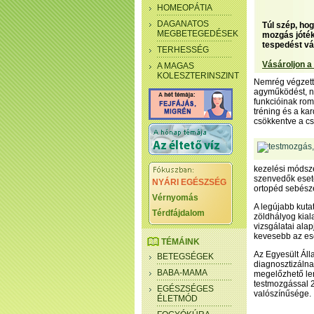
HOMEOPÁTIA
DAGANATOS
Túl szép, ho
MEGBETEGEDÉSEK
mozgás jóték
tespedést vál
TERHESSÉG
Vásároljon a
A MAGAS
KOLESZTERINSZINT
Nemrég végzett 
agyműködést, nö
funkcióinak roml
tréning és a ka
csökkentve a cs
kezelési módsze
szenvedők eseté
NYÁRI EGÉSZSÉG
ortopéd sebésze
Vérnyomás
A legújabb kuta
Térdfájdalom
zöldhályog kial
vizsgálatai ala
kevesebb az esé
TÉMÁINK
Az Egyesült Ál
BETEGSÉGEK
diagnosztizálna
BABA-MAMA
megelőzhető len
testmozgással 2
EGÉSZSÉGES
valószínűsége.
ÉLETMÓD