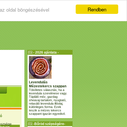
Rendben
 az oldal böngészésével
- 2026 ajánlata -
Levendulás
Mézestekercs szappan
Tökéletes választás, ha a
levendula szerelmese vagy.
Tápláló méz, gazdag
sheavaj-tartalom, nyugtató,
relaxáló levendula illóolaj,
különleges forma. Ezek
teszik a mézes tekercs
szappant igazán egyedivé.
ió
-Bőröd szépségére-
gészsége