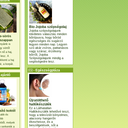
atunk
Bio Jojoba szépségolaj
Jojoba szépségolajunk
tökéletes választás minden
s-sörös
bőrtípusra, hogy bőröd
szappan
egészséges és sugárzó
legyen minden nap. Legyen
nyáink is
szó akár zsíros, pattanásos
gy sörtől
vagy száraz, érzékeny
 nő a haj,
bőrről, Jojoba
 lesz. A
Szépségolajunk mindig a
kkenti a haj
segítségedre lesz.
t, a korpát.
- Egészségpláza
ajánlatunk -
ajánló
Újratölthető
hallókészülék
Ez a Láthatatlan
ító koktél
Hallókészülék lehetővé teszi,
hogy a televíziót kényelmes,
osabb és
alacsony hangerőn
ebb
élvezhesse, és a
kből, melyek
beszélgetések, sőt a
 serkentik a