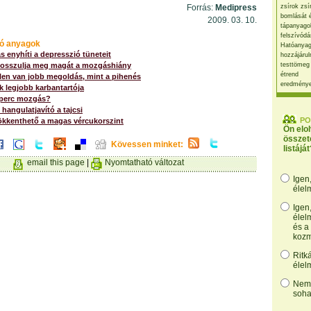
Forrás:
Medipress
zsírok zsí
bomlását 
2009. 03. 10.
tápanyago
felszívódá
ó anyagok
Hatóanyag
 enyhíti a depresszió tüneteit
hozzájárul
 bosszulja meg magát a mozgáshiány
testtömeg
étrend
len van jobb megoldás, mint a pihenés
eredmény
 legjobb karbantartója
t perc mozgás?
 hangulatjavító a tajcsi
PO
ökkenthető a magas vércukorszint
Ön elo
összet
Kövessen minket:
listáját
email this page
|
Nyomtatható változat
Igen
élel
Igen
élel
és a
kozm
Ritk
élel
Nem,
soha