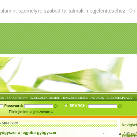
valamint személyre szabott tartalmak megjelenítéséhez. Ön
:
:
:
:
:
ŐK
SZAKÉRTŐINK
SZOLGÁLTATÁSAINK
HASZNOS CÍMEK
JÁTÉKOK
EGÉSZSÉGPLÁZA
Password:
SEARCH:
Elfelejtettem a jelszavam
K ARCHÍVUM
Navigác
yógyszer a legjobb gyógyszer
A fül e
1 .