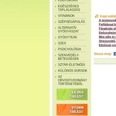
FOGYÓKÚRA
EGÉSZSÉGES
TÁPLÁLKOZÁS
VITAMINOK
Kapcsolód
A testmozgás
SZÉPSÉGÁPOLÁS
Fejfájással
ALTERNATÍV
Fáradtság el
GYÓGYÁSZAT
Egészségünk
Mire elég ö
GYÓGYTEÁK
Stresszoldó,
SZEX
Edzéssel cs
PSZICHOLÓGIA
Ossza meg:
SZENVEDÉLY-
BETEGSÉGEK
SZTÁR-ÉLETMÓDI
KÜLÖNÖS SORSOK
AZ
ORVOSTUDOMÁNY
TÖRTÉNETÉBŐL