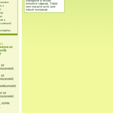
suttogások is tisztán
rsavakra
érthetővé váljanak. Többé
és a
nem marad le arról, amit
mások mondanak.
k
sát.
ai
nak a
 csökkentő
ességéhez.
LL
lvassa az
evők
?
, az
miszerekét.
, az
miszerekét
etikumokét.
án az
miszerekét.
 szinte
.