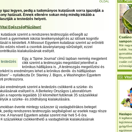
Ajánl
OLDAL
gy igaz legyen, pedig a tudományos kutatások sorra igazolják a
ony hatásait. Ennek ellenére sokan még mindig inkább a
asztják a testedzés helyett.
 Vital EgészségPlázában!
kutatások szerint a rendszeres testmozgás elősegíti az
Csaláno
veli a gyermekek iskolai tevékenységét és az idősek kognitív
sampon
ását is késlelteti. A Missouri Egyetem kutatásai szerint az erőnléti
Már nagya
rdio edzés növeli a csontok ásványianyag-sűrűségét, ezzel
tudták, ho
ontritkulás kialakulásának esélyét.
gyorsabban
fényesebb
Egy, a 'Spine Journal' című lapban nemrég megjelent
csalán csö
cikk szerint a testmozgás megoldást jelenthet a
zsírosságá
krónikus hátfájásra is. „A testmozgás megelőzési és
rként is eredményes lehet a krónikus derék- és hátfájásban
ben” – nyilatkozta Dr. Stanley J. Bigos, a Washington Egyetem
Vital 
ti professzora.
tási eredmények szerint a testedzés csökkenti a szürke- és
akulásának esélyeit is. A Berkeley Országos Laboratórium
pján a naponta legalább 10 kilométert futóknak 35 százalékkal
lyük a szürke- és zöldhályog kialakulására.
lamokban évente mintegy százezer új vastagbélrákos beteget
k, pedig rendszeres testmozgás segítségével az esetek nagy része
Haslapos
ne. A Harvard Egyetem adatai szerint már heti 5-6 óra
A legillat
4 százalékkal csökkenthető a vastagbélrák kialakulásának
legízletes
gyógyfűve
együttesen