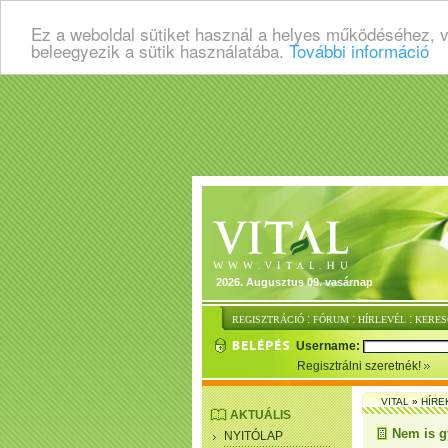
Ez a weboldal sütiket használ a helyes működéséhez, 
beleegyezik a sütik használatába.
További információ
2026. Augusztus 09. vasárnap
:
:
:
REGISZTRÁCIÓ
FÓRUM
HÍRLEVÉL
KERES
Username:
Regisztrálni szeretnék!
VITAL
»
HÍRE
AKTUÁLIS
Nem is g
NYITÓLAP