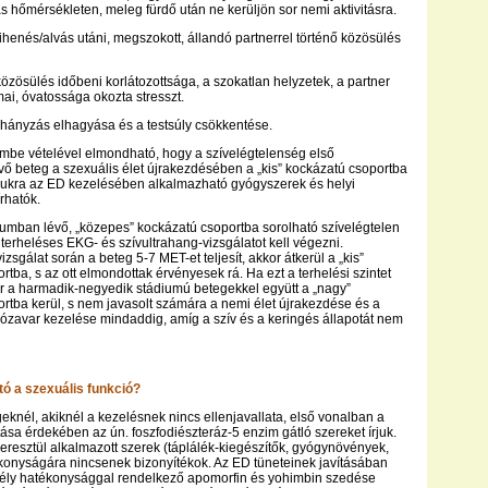
 hőmérsékleten, meleg fürdő után ne kerüljön sor nemi aktivitásra.
ihenés/alvás utáni, megszokott, állandó partnerrel történő közösülés
 közösülés időbeni korlátozottsága, a szokatlan helyzetek, a partner
mai, óvatossága okozta stresszt.
hányzás elhagyása és a testsúly csökkentése.
lembe vételével elmondható, hogy a szívelégtelenség első
ő beteg a szexuális élet újrakezdésében a „kis” kockázatú csoportba
mukra az ED kezelésében alkalmazható gyógyszerek és helyi
írhatók.
umban lévő, „közepes” kockázatú csoportba sorolható szívelégtelen
terheléses EKG- és szívultrahang-vizsgálatot kell végezni.
sgálat során a beteg 5-7 MET-et teljesít, akkor átkerül a „kis”
tba, s az ott elmondottak érvényesek rá. Ha ezt a terhelési szintet
or a harmadik-negyedik stádiumú betegekkel együtt a „nagy”
rtba kerül, s nem javasolt számára a nemi élet újrakezdése és a
iózavar kezelése mindaddig, amíg a szív és a keringés állapotát nem
tó a szexuális funkció?
eknél, akiknél a kezelésnek nincs ellenjavallata, első vonalban a
ása érdekében az ún. foszfodiészteráz-5 enzim gátló szereket írjuk.
eresztül alkalmazott szerek (táplálék-kiegészítők, gyógynövények,
konyságára nincsenek bizonyítékok. Az ED tüneteinek javításában
ély hatékonysággal rendelkező apomorfin és yohimbin szedése