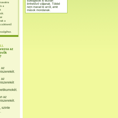
suttogások is tisztán
rsavakra
érthetővé váljanak. Többé
és a
nem marad le arról, amit
mások mondanak.
k
sát.
ai
nak a
 csökkentő
ességéhez.
LL
lvassa az
evők
?
, az
miszerekét.
, az
miszerekét
etikumokét.
án az
miszerekét.
 szinte
.