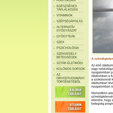
FOGYÓKÚRA
EGÉSZSÉGES
TÁPLÁLKOZÁS
VITAMINOK
SZÉPSÉGÁPOLÁS
ALTERNATÍV
GYÓGYÁSZAT
GYÓGYTEÁK
SZEX
PSZICHOLÓGIA
SZENVEDÉLY-
BETEGSÉGEK
A szívelégtele
SZTÁR-ÉLETMÓDI
Az első stádium
KÜLÖNÖS SORSOK
vagy nehézlégzé
nyugalomban pa
AZ
stádiumban a fi
ORVOSTUDOMÁNY
a szokásosnál k
TÖRTÉNETÉBŐL
stádiumban lévő 
nyugalomban is
Nemzetközi adat
szívelégtelensé
ellenére, hogy 
betegség progre