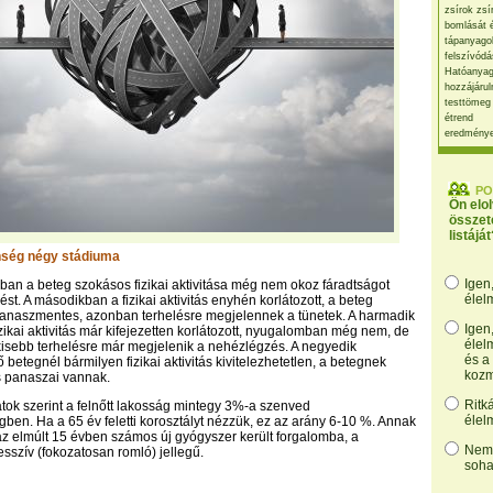
zsírok zsí
bomlását 
tápanyago
felszívódá
Hatóanyag
hozzájárul
testtömeg
étrend
eredmény
PO
Ön elo
összet
listáját
nség négy stádiuma
Igen
ban a beteg szokásos fizikai aktivitása még nem okoz fáradtságot
élel
st. A másodikban a fizikai aktivitás enyhén korlátozott, a beteg
naszmentes, azonban terhelésre megjelennek a tünetek. A harmadik
Igen
zikai aktivitás már kifejezetten korlátozott, nyugalomban még nem, de
élel
isebb terhelésre már megjelenik a nehézlégzés. A negyedik
és a
betegnél bármilyen fizikai aktivitás kivitelezhetetlen, a betegnek
kozm
 panaszai vannak.
Ritk
ok szerint a felnőtt lakosság mintegy 3%-a szenved
élel
gben. Ha a 65 év feletti korosztályt nézzük, ez az arány 6-10 %. Annak
az elmúlt 15 évben számos új gyógyszer került forgalomba, a
Nem,
sszív (fokozatosan romló) jellegű.
soha