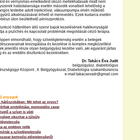
rést és vérnyomás-emelkedést okozó mellékhatásaik miatt nem
gyszerek hatástalansága esetén második vonalbeli lehetőség a
angos testeibe adott injekcióval, vákuumpumpa elvén működő
igyűrű alkalmazásával érhető el merevedés. Ezek kudarca esetén
ebészi úton beültethető péniszprotézis.
szfunkció hátterében álló szervi bajok kezelésének hatékonyságát
tja a pszichés és kapcsolati problémák megoldását célzó terápia.
éppen elmondható, hogy szívelégtelenség esetén a betegek
észavarainak kivizsgálása és kezelése is komplex megközelítést
tek jelentős része olyan belgyógyász kezébe való, aki egyaránt jártas
 és az erektilis diszfunkció kezelésében.
Dr. Takács Éva Judit
belgyógyász, diabetológus
szségügyi Központ , II. Belgyógyászat, Diabetológia szakambulancia
e-mail:takacsevadr@gmail.com
ó anyagok
 hálószobában: Mit tehet az orvos?
érfiak problémája: merevedési zavar
velő a szívet is védi
nséget okozhat a túlsúly
elégtelenség
ka az erekben rejlik
óriát a szívelégtelenség
zavar keringési elégtelenségtől