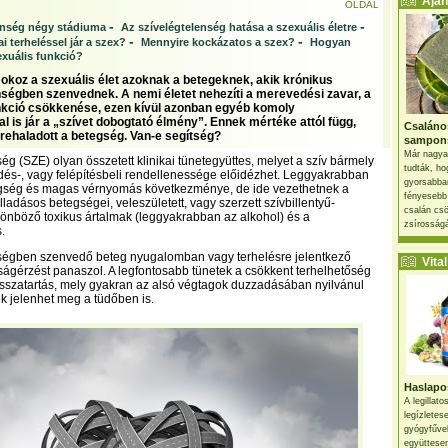
Ajánl
OLDAL
-
-
enség négy stádiuma
Az szívelégtelenség hatása a szexuális életre
-
-
i terheléssel jár a szex?
Mennyire kockázatos a szex?
Hogyan
exuális funkció?
okoz a szexuális élet azoknak a betegeknek, akik krónikus
nségben szenvednek. A nemi életet nehezíti a merevedési zavar, a
nkció csökkenése, ezen kívül azonban egyéb komoly
l is jár a „szívet dobogtató élmény”. Ennek mértéke attól függ,
Csaláno
rehaladott a betegség. Van-e segítség?
sampon
Már nagya
ég (SZE) olyan összetett klinikai tünetegyüttes, melyet a szív bármely
tudták, ho
és-, vagy felépítésbeli rendellenessége előidézhet. Leggyakrabban
gyorsabban
gség és magas vérnyomás következménye, de ide vezethetnek a
fényesebb
ladásos betegségei, veleszületett, vagy szerzett szívbillentyű-
csalán csö
önböző toxikus ártalmak (leggyakrabban az alkohol) és a
zsírosságá
.
nségben szenvedő beteg nyugalomban vagy terhelésre jelentkező
Vital 
dtságérzést panaszol. A legfontosabb tünetek a csökkent terhelhetőség
isszatartás, mely gyakran az alsó végtagok duzzadásában nyilvánul
k jelenhet meg a tüdőben is.
Haslapos
A legillat
legízletes
gyógyfűve
együttesen