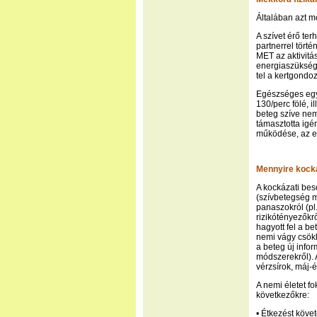
Általában azt m
A szívet érő te
partnerrel tört
MET az aktivitá
energiaszükségle
tel a kertgond
Egészséges egy
130/perc fölé, 
beteg szíve nem
támasztotta igé
működése, az e
Mennyire kock
A kockázati bes
(szívbetegség me
panaszokról (pl.
rizikótényezőkr
hagyott fel a be
nemi vágy csökke
a beteg új info
módszerekről). 
vérzsírok, máj-
A nemi életet f
következőkre:
• Étkezést köve