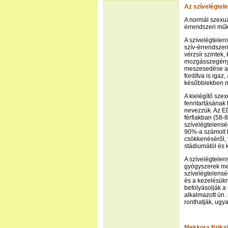
Az szívelégtel
A normál szexuá
érrendszeri mű
A szívelégtelen
szív-érrendsze
vérzsír szintek
mozgásszegény é
meszesedése a 
fordítva is iga
későbbiekben m
A kielégítő sze
fenntartásának 
nevezzük. Az E
férfiakban (58-
szívelégtelens
90%-a számolt 
csökkenéséről, 
stádiumától és k
A szívelégtelens
gyógyszerek mel
szívelégtelensé
és a kezelésükr
befolyásolják a
alkalmazott ún.
ronthatják, ugy
Mekkora fizikai