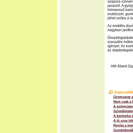
szapora szívve
javasolt. A gyó
hímvessző barl
eszközzel, gum
jöhet szóba a s
Az erektilis di
nagyban javítha
Összefoglalásk
szexuális működ
igényel. Az ese
az alapbetegség
HM Állami Egé
Kapcsolód
Üzemzavar a
Nem csak a f
A potencianö
Szívelégtele
A keringési 
A jó szex tit
Rontja a mem
Gondolkodás