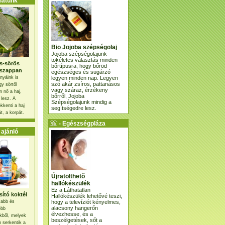
atunk
Bio Jojoba szépségolaj
Jojoba szépségolajunk
tökéletes választás minden
s-sörös
bőrtípusra, hogy bőröd
szappan
egészséges és sugárzó
legyen minden nap. Legyen
nyáink is
szó akár zsíros, pattanásos
gy sörtől
vagy száraz, érzékeny
 nő a haj,
bőrről, Jojoba
 lesz. A
Szépségolajunk mindig a
kkenti a haj
segítségedre lesz.
t, a korpát.
- Egészségpláza
ajánlatunk -
ajánló
Újratölthető
hallókészülék
Ez a Láthatatlan
ító koktél
Hallókészülék lehetővé teszi,
hogy a televíziót kényelmes,
osabb és
alacsony hangerőn
ebb
élvezhesse, és a
kből, melyek
beszélgetések, sőt a
 serkentik a