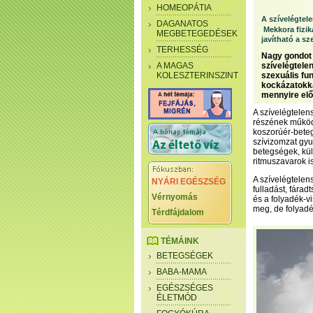
HOMEOPÁTIA
A szívelégtel
DAGANATOS
Mekkora fizika
MEGBETEGEDÉSEK
javítható a sz
TERHESSÉG
Nagy gondot 
A MAGAS
szívelégtele
KOLESZTERINSZINT
szexuális fu
kockázatokka
mennyire elő
A szívelégtelens
részének működ
koszorúér-bete
szívizomzat gyul
betegségek, kül
ritmuszavarok is
A szívelégtele
NYÁRI EGÉSZSÉG
fulladást, fára
Vérnyomás
és a folyadék-v
meg, de folyadé
Térdfájdalom
TÉMÁINK
BETEGSÉGEK
BABA-MAMA
EGÉSZSÉGES
ÉLETMÓD