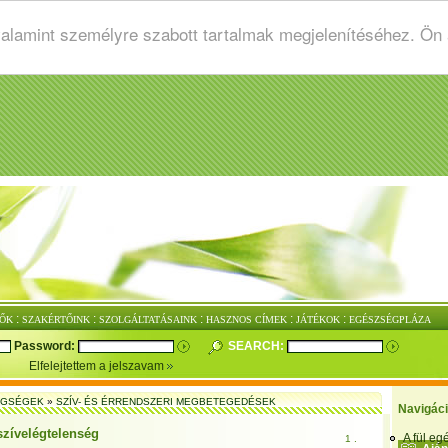
valamint személyre szabott tartalmak megjelenítéséhez. Ön
:
:
:
:
:
ŐK
SZAKÉRTŐINK
SZOLGÁLTATÁSAINK
HASZNOS CÍMEK
JÁTÉKOK
EGÉSZSÉGPLÁZA
Password:
SEARCH:
Elfelejtettem a jelszavam
EGSÉGEK
»
SZÍV- ÉS ÉRRENDSZERI MEGBETEGEDÉSEK
Navigác
szívelégtelenség
A fül e
1 .