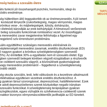
enség hatása a szexuális életre
lis funkció jól összehangolt pszichés, hormonális, idegi és
TART
ködés eredménye.
MEGOS
ség hátterében álló leggyakoribb ok az érelmeszesedés. A jól ismert
ri kockázati tényezők (cukorbetegség, magas vérnyomás, magas
, krónikus vese-, és májbetegségek, túlsúly, dohányzás,
letmód) károsítják az erek belhártyáját. A hímvessző verőereinek
beteg szexuális funkcióinak romlásához vezet. Az összefüggés
z, a merevedési zavar megjelenése felhívhatja a figyelmet egy
egjelenő szív-érrendszeri problémára.
xuális együttléthez szükséges merevedés elérésének és
képtelenségét merevedési zavarnak, erektilis diszfunkciónak (ED)
D nagyon gyakori a krónikus szívelégtelenségben szenvedő
85%). Az érintettek 30%-a egyáltalán nem él szexuális életet. Egy
égben szenvedő betegek körében végzett vizsgálatban a résztvevők
be csökkent szexuális vágyról, a közösülések gyakoriságának
vagy merevedési problémáról – függetlenül a szívelégtelenség
iváltó okától.
ég okozta szociális, testi, lelki változások és a kezelésre alkalmazott
lékhatásai együttesen vezetnek erektilis diszfunkcióhoz. A
g gyakran társul szorongással, depresszióval, halálfélelemmel. Ezek
e adott depresszióellenes szerek köztudottan negatív irányban
 szexuális funkciókat. A szívelégtelenség terápiájában gyakran
 szívglikozidok, egyes vízhajtók és szívfrekvencia-csökkentő szerek
anakkor bizonyos vérnyomáscsökkentők javíthatják az ED tüneteit.
 terheléssel jár a szex?