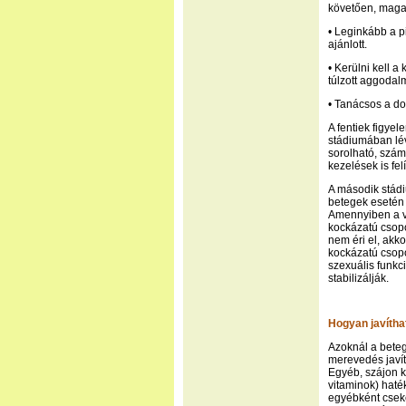
követően, magas
• Leginkább a p
ajánlott.
• Kerülni kell a
túlzott aggodal
• Tanácsos a do
A fentiek figye
stádiumában lév
sorolható, szá
kezelések is fel
A második stádi
betegek esetén 
Amennyiben a viz
kockázatú csopor
nem éri el, akk
kockázatú csopo
szexuális funkc
stabilizálják.
Hogyan javítha
Azoknál a beteg
merevedés javít
Egyéb, szájon k
vitaminok) haté
egyébként csek