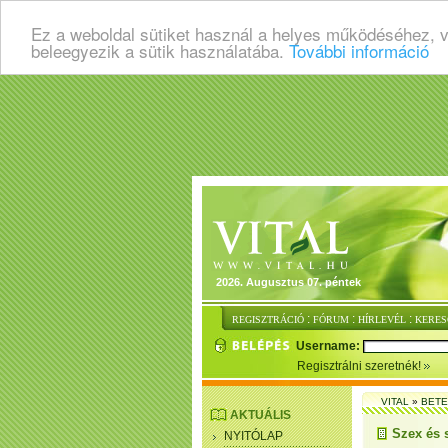
Ez a weboldal sütiket használ a helyes működéséhez, 
beleegyezik a sütik használatába.
További információ
2026. Augusztus 07. péntek
:
:
:
REGISZTRÁCIÓ
FÓRUM
HÍRLEVÉL
KERES
Username:
Regisztrálni szeretnék!
VITAL
»
BET
AKTUÁLIS
Szex és 
NYITÓLAP