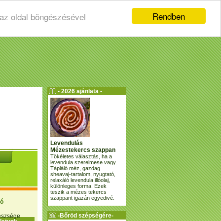
Rendben
 az oldal böngészésével
- 2026 ajánlata -
Levendulás
Mézestekercs szappan
Tökéletes választás, ha a
levendula szerelmese vagy.
Tápláló méz, gazdag
sheavaj-tartalom, nyugtató,
relaxáló levendula illóolaj,
különleges forma. Ezek
teszik a mézes tekercs
szappant igazán egyedivé.
ió
-Bőröd szépségére-
gészsége