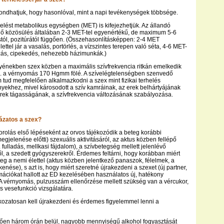
ondhatjuk, hogy hasonlóval, mint a napi tevékenységek többsége.
rhelést metabolikus egységben (MET) is kifejezhetjük. Az állandó
énő közösülés általában 2-3 MET-tel egyenértékű, de maximum 5-6
stól, pozitúrától függően. (Összehasonlításképpen: 2-4 MET
ttel jár a vasalás, portörlés, a vízszintes terepen való séta, 4-6 MET-
ozás, cipekedés, nehezebb házimunkák.)
énekben szex közben a maximális szívfrekvencia ritkán emelkedik
ill. a vérnyomás 170 Hgmm fölé. A szívelégtelenségben szenvedő
 tud megfelelően alkalmazkodni a szex mint fizikai terhelés
nyekhez, mivel károsodott a szív kamráinak, az erek belhártyájának
rek tágasságának, a szívfrekvencia változásának szabályozása.
ázatos a szex?
orolás első lépéseként az orvos tájékozódik a beteg korábbi
gjelenése előtti) szexuális aktivitásáról, az aktus közben fellépő
 fulladás, mellkasi fájdalom), a szívbetegség mellett jelenlévő
ől, a szedett gyógyszerekről. Érdemes feltárni, hogy korábban miért
teg a nemi élettel (aktus közben jelentkező panaszok, félelmek, a
nése), s azt is, hogy miért szeretné újrakezdeni a szexet (új partner,
rmációkat hallott az ED kezelésében használatos új, hatékony
A vérnyomás, pulzusszám ellenőrzése mellett szükség van a vércukor,
és vesefunkció vizsgálatára.
okozatosan kell újrakezdeni és érdemes figyelemmel lenni a
tően három órán belül, nagyobb mennyiségű alkohol fogyasztását